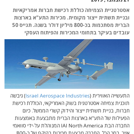
אסטרטגיית הצמיחה כוללת רכישת חברות אמריקאיות
ובניית תשתית ייצור מקומית. מכירות התע"א בארצות
הברית מסתכמות בכ-800 מיליון דולר בשנה. תגייס 50
עובדים בעיקר בתחומי המכירות והפיתוח העסקי
התעשייה האווירית (
Israel Aerospace Industries
) גיבשה
תוכנית צמיחה אסטרטגית בשוק האמריקאי, הכוללת רכישת
חברות, בניית תשתית ייצור והידוק קשרי הממשל. כיום
הפעילות של התע"א בארצות הברית מתבצעת באמצעות
החברה הבת IAI North America המנוהלת על-ידי סוואמי
אייר. בסך הכל, החברה מבצעת מכירות בהיקף של כ-800