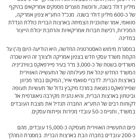
מיליון דולר בשנה, ורוכשת מוצרים מספקים אמריקאים בהיקף
של כ-600 מיליון דולר בשנה. מנכ"ל התע"א צפון אמריקה,
סוואמי, אמר שתוכנית הצמיחה בארצות הברית כוללת הגדלת
המכירות, רכישת חברות אמריקאיות והרחבת יכולת הייצור
במדינה.
במסגרת מימוש האסטרטגיה החדשה, היא הודיעה היום (ה') על
הקמת משרד עסקי חדש בצפון אמריקה ולצורך זה היא שכרה
משרדים בשטח של כ-3,000 מ"ר בעיר פיירפאקס בווירג'יניה.
המשרד החדש ינהל את פעילותה של התעשייה האווירית
בארצות הברית. לדברי סוואמי אייר, המיקום נבחר מכיוון
שפיירפאקס נמצאת במרכז מיקבץ גדול של תעשיות תעופה
וביטחון בארצות הברית, והיא נהנית מקירבה גיאוגרפית אל
לקוחות רבים של התע"א. החברה תגדיל את מצבת העובדים
במשרד, ותגייס כ-50 עובדי מכירות ופיתוח עסקים.
כיום התעשייה האווירית מעסיקה כ-15,000 עובדים, מהם
כ-200 עובדים בחברה הבת בארצות הברית. במסגרת המהלך