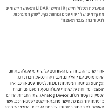
המערכת תכלול חיישן IR וחיישן LiDAR ותאפשר יישומים
מתקדמים של זיהוי פנים ומחוות גוף. "שוק המערכות
לניטור נהג צובר תאוצה"
אחרי שהכריזה בחודשים האחרונים על שיתופי פעולה בתחום
האוטומוטיב עם קואלקום, אנבידיה ורנסאס, חברת ג'נגו
(Jungo) מנתניה, המפתחת תוכנות לניטור פנים-הרכב (in-
cabin), מדווחת על שיתוף פעולה נוסף, הפעם עם חברת
הסמיקונדקטור אנלוג (Analog Device). שתי החברות הודיעו
כי יפתחו יחד מערכת חישה מרובת-חיישנים לפנים-הרכב, אשר
תאפשר, לצד ניטור בטיחותי של רמת הערנות והריכוז של הנהג,