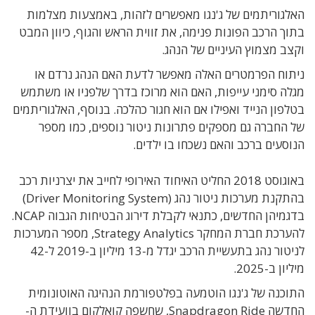
האלגוריתמים של ג'נגו מאפשרים לזהות, באמצעות מצלמות
בתוך הרכב הפונות פנימה, את זווית הראש והגוף, כיוון המבט
וקצב מצמוץ העיניים של הנהג.
ניתוח הפרמטרים האלה מאפשר לדעת האם הנהג נרדם או
מגלה סימני עייפות, האם הוא מרוכז בדרך שלפניו או משתמש
בטלפון הנייד ואפילו אם הוא חגור כהלכה. בנוסף, האלגוריתמים
של החברה גם מספקים פתרונות ניטור נוספים, כמו מספר
הנוסעים ברכב והאם נשכחו בו ילדים.
באוגוסט 2018 החליט האיחוד האירופי לחייב את יצרניות רכב
בהתקנת מערכות ניטור נהג (Driver Monitoring System)
בדגמיהן החדשים, כתנאי לקבלת דירוג הבטיחות הגבוה NCAP.
להערכת חברת המחקר Strategy Analytics, מספר המערכות
לניטור נהג בתעשיית הרכב יגדל מ-13 מיליון ב-2019 ל-42
מיליון ב-2025.
התוכנה של ג'נגו הוטמעה בפלטפורמת הנהיגה האוטונומית
החדשה Snapdragon Ride, שחשפה קואלקום בוועידת ה-