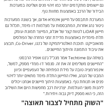
גם יישומים מתקדמים יותר כמו זיהוי פנים ושליטה במערכות
הבידור של הרכב באמצעות מחוות גוף.
המערכת תתבסס על חיישן אינפרא-אדום, אך בשונה ממערכות
ניטור נהג אחרות, המתבססות על מצלמות דו-מימד, תכלול גם
חיישן LiDAR לטווח קצר של אנלוג, המייצר תמונת-עומק
תלת-מימדית באמצעות מדידת זמני החזרה של הפולסים
מהאובייקט. תוכנת האלגוריתמיקה של ג'נגו, Co-Driver, תבצע
את עיבוד התמונה והיתוך החיישנים..
בשיחה עם Techtime אמר מנכ"ל ג'נגו אופיר הרבסט:
"החיישנים משלימים זה את זה. סנסור דו-ממדי מספק, למשל,
אינפורמציה טובה על מידת הפתיחה של העפעפיים וכיוון
המבט של הנהג, ואילו החיישן התלת-מימד מתאים יותר לזיהוי
פנים או תנוחת גוף. באמצעות היתוך חיישנים אנחנו יכולים
ליהנות משני העולמות. יצרניות רכב מחפשות היום את השילוב
הזה, כי הוא מספק דיוק גבוה ויתירות."
"השוק מתחיל לצבור תאוצה"