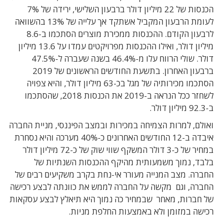
הכנסות של 22 מיליון דולר ברבעון השלישי, ירידה של 7%
לעומת הרבעון המקביל אשתקד אך עלייה של 13% בהשוואה
לרבעון הקודם. ההכנסות ממכירת מוצרים הסתכמו ב-8.6
מיליון דולר, ואילו ההכנסות מפרויקטים עמדו על 13.6 מיליון
דולר. שולי הרווח עלו מ-46.4% בשנה שעברה ל-47.5%
ברבעון האחרון. בתשעת החודשים הראשונים של 2019
הסתכמו מכירותיה של מגל בכ-63 מיליון דולר, והיא צפויה
לשחזר ככל הנראה ב-2019 את הכנסות 2018, שהסתכמו
ב-92.3 מיליון דולר.
ואולם, למרות הצמיחה במכירות ובמצב הפיננסי, מניית החברה
איבדה ב-12 החודשים האחרונים כ-40% מערכה והיא נסחרת
במחיר של כ-3 דולר המשקף שווי שוק של כ-72 מיליון דולר
בלבד, נמוך משמעותית מהיקף ההכנסות השנתיות של
החברה. מצב המנייה מעורר אי-נחת בקרב משקיעים רבים של
החברה, וגם מקשה על החברה לממש את כוונתה לבצע רכישה
של חברות, מאחר שבמחיר כה נמוך היא תיאלץ לבצע עסקאות
רכישה במזומן ולא באמצעות החלפת מניות.