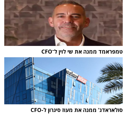
טמפראמד ממנה את שי לוין ל־CFO
סולאראדג' ממנה את מעוז סיגרון ל-CFO