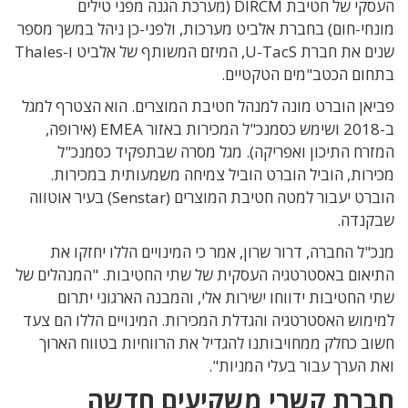
העסקי של חטיבת DIRCM (מערכת הגנה מפני טילים
מונחי-חום) בחברת אלביט מערכות, ולפני-כן ניהל במשך מספר
שנים את חברת U-TacS, המיזם המשותף של אלביט ו-Thales
בתחום הכטב"מים הטקטיים.
פביאן הוברט מונה למנהל חטיבת המוצרים. הוא הצטרף למגל
ב-2018 ושימש כסמנכ"ל המכירות באזור EMEA (אירופה,
המזרח התיכון ואפריקה). מגל מסרה שבתפקיד כסמנכ"ל
מכירות, הוביל הוברט הוביל צמיחה משמעותית במכירות.
הוברט יעבור למטה חטיבת המוצרים (Senstar) בעיר אוטווה
שבקנדה.
מנכ"ל החברה, דרור שרון, אמר כי המינויים הללו יחזקו את
התיאום באסטרטגיה העסקית של שתי החטיבות. "המנהלים של
שתי החטיבות ידווחו ישירות אלי, והמבנה הארגוני יתרום
למימוש האסטרטגיה והגדלת המכירות. המינויים הללו הם צעד
חשוב כחלק ממחויבותנו להגדיל את הרווחיות בטווח הארוך
ואת הערך עבור בעלי המניות".
חברת קשרי משקיעים חדשה