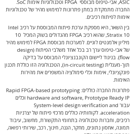
ASIC, אבי-טיפוס מבוססי FPGA וטכנולוגיות אימות SoC.
החברה מתמקדת במתן פתרונות למימוש מהיר של טכנולוגיות
אימות לפיתוח רכיבים.
בין השאר, היא מספקת ערכת פיתוח המבוססת על רכיב Intel
Stratix 10, שהוא רכיב FPGA מהגדולים בשוק המכיל 10
מיליון אלמנטים לוגיים. למערכות מבוססת FPGA למימוש מהיר
של אבי-טיפוס ערך רב בכל אחד משלבי הפיתוח (design
flow). בניגוד ליישום הקונבנציונלי המבוסס על בדיקה
תוך-מעגלית (in-circuit testing), הטכנולוגיה הזו כוללת תכנון
פונקציונלי, אימות וכלי סימולציה המשפרים את מהירות
האימות.
פתרונות החברה כוללים: Rapid FPGA-based prototyping
hardware and software, Prototype Ready IP וכלים
עבור System-level design verification and
acceleration. לקוחותיה כוללים מרכזי פיתוח של יצרניות
רכיבים, וחברות טכנולוגיה בתחומי התקשורת, מחשוב, עיבוד
תמונה, אחסון נתונים, מחקר, הגנה, חינוך, רכב, שירותי רפואה,