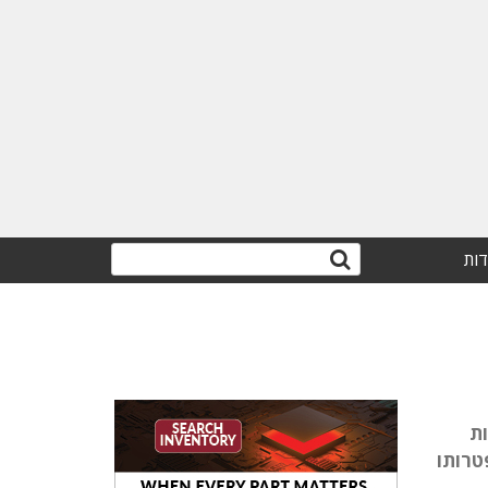
דות
 היו ציפיות
טרותו