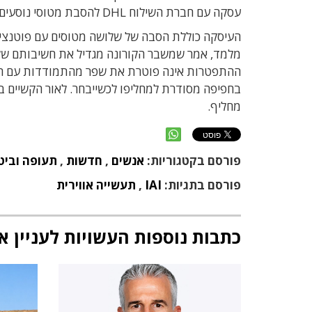
עסקה עם חברת השילוח DHL להסבת מטוסי נוסעים מסוג B767-300 למטוסי מטען, בהיקף של כמה עשרות מיליוני דולרים.
העיסקה כוללת הסבה של שלושה מטוסים עם פוטנציאל
מלמד, אמר שמשבר הקורונה מגדיל את חשיבותם של מ
ההתפטרות אינה פוטרת את שפר מהתמודדות עם המשב
בחפיפה מסודרת למחליפו לכשייבחר. לאור הקשיים ב
מחליף.
פורסם בקטגוריות:
אנשים
,
חדשות
,
תעופה וביט
פורסם בתגיות:
IAI
,
תעשייה אווירית
כתבות נוספות העשויות לעניין א