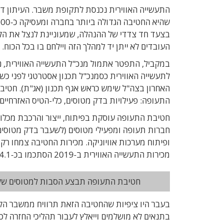
בצעד חד צדדי של ההנהלה, שמעוניינת לנצל את הק
העובדים לא ייתן יד למהלך הזה ויילחם בו בכל הכו
במקביל, התפטר אתמול מנכ"ל התעשייה האווירית, 
התעופה: פעילויות בדק מטוסים, כלי-הטיס האזרחי
חטיבת התעופה עוסקת בפיתוח, ייצור והרכבת מכלול
חברות תעופה ומפעילי מטוסים (לשעבר בדק מטוסים
מכירות התעשייה האווירית ב-2019 הסתכמו בכ-4.1 מיליארד דולר, בהשוואה למכירות של כ-3.7 מיליארד דולר בשנת 2018.
חטיבת התעופה תבצע הסבות למטוסים של DHL. משבר הקורונה עורר תקוות בתחום ההסבות למטוסי מ
בעבר היו ציפיות שהחטיבה הזאת תרוויח ממשבר הקו
בתנאים לא מושלמים וייאלץ לעבור תהליכי החזרה ל