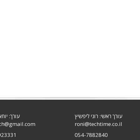
עורך ראשי: רוני ליפשיץ
עורך: יוחא
sch@gmail.com
roni@techtime.co.il
923331
054-7882840