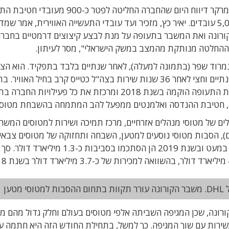
התעשייה האווירית נכנסת לתקופת משבר. העיתון דמרקר דיווח היום שהחברה החליטה לפטר כ-
שהיא החטיבה הגדולה ביותר בחברה ומעסיקה כ-5,000 עובדים. יאיר כץ, מזכיר ועד עובדי התעשייה האווירית, אמר 
ורונה ואת המשבר בתעופה על מנת לבצע קיצוצים דרמטיים בחברה
ח. ההחלטה מנותקת מהמצב במשק הישראלי", מסר לעיתון.
נמרוד שפר (בתמונה למעלה), לאחר שנתיים בלבד בתפקיד. הוא הצ
לתעשייה האווירית כסמנכ"ל תכנון אסטרטגי לפני כשנתיים וחצי לאחר 36 שנות שירות בצה"ל כטייס קרב בחיל ה
האחרון בצה"ל שימש כראש אגף תכנון (אג"ת). חטיבת התעופה הוקמה בשנת 2018 ומרכזת את כל פעילויות
ים, חטיבת ההנדסה ואלמנטים ממפעל להב המתמחה בהשבחת מטוסי
ים של מטוסי מנהלים אזרחיים, מרכז תמיכה ושירות למטוסים המשר
), הסבות מטוסי נוסעים למטען, השבחה ותחזוקה של מטוסים צבאי
ופיתוח מערכות אוויוניקה. מכירות החטיבה צמחו רק במעט ובשנת 2019 הן הסתכמו בסביבות כ-1.3 מיליארד
טען
רונה, שכן המגיפה השביתה אלפי מטוסים בעולם וחלק גדול מהם מ
כשירות עם שוך המגיפה. כך למשל, בתחילת החודש הזה היא חתמה ע