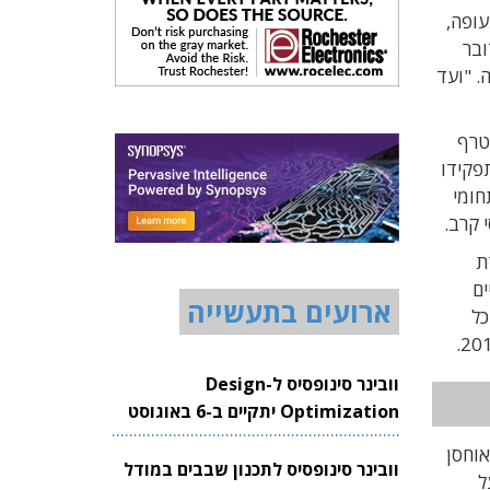
900 מעובדי חטיבת התעופה,
שמדובר
. "ועד
טרף
אוויר. בתפקידו
 החברה בתחומי
 קרב.
ת
ים
ארועים בתעשייה
 דולר. סך כל
וובינר סינופסיס ל-Design
Optimization יתקיים ב-6 באוגוסט
2026
אוחסן
וובינר סינופסיס לתכנון שבבים במודל
ל