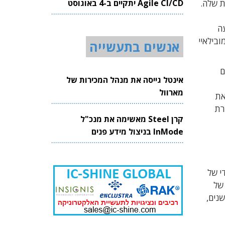
Agile CI/CD יתקיים ב-4 באוגוסט
יות שלה.
2026
נסיעה
ובילאיי
אנשים בתעשייה
ם
אינטל גייסה את מנהל המכירות של
מארוול
ב הגרמנית BMW, שהחל ב-2016 וסלל את
רת
קרן Steel מאשימה את מנכ"ל
InMode בניצול מידע פנים
ת מימדי של
וחיישני לייזר מסוג LiDAR. בסופו של
נים,