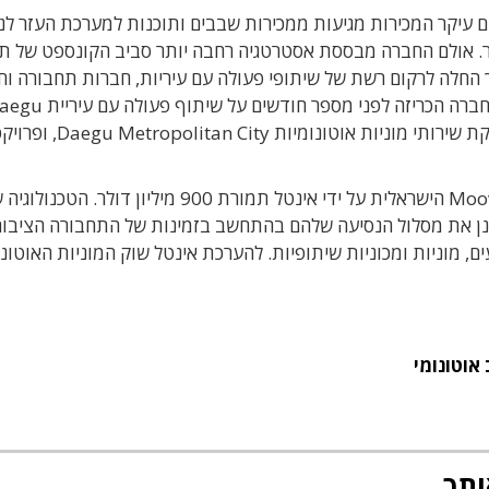
ם עיקר המכירות מגיעות ממכירות שבבים ותוכנות למערכת העזר לנ
מיליארד דולר. אולם החברה מבססת אסטרטגיה רחבה יותר סביב הקונספט של 
Mobility as a Service –), ולשם כך החלה לרקום רשת של שיתופי פעולה עם עיריות, חברות תחבורה
טכנולוגיה המפתחות פתרונות של תחבורה חכמה. החברה הכריזה לפני מספר חודשים על שי
בדרום-קוריאה, העיר הרביעית בגודלה במדינה, להשקת שירותי מו
פיסה נוספת בפאזל הגיעה עם רכישתה של חברת Moovit הישראלית על ידי אינטל תמורת 900 מיליון דולר. הטכנ
תכנן את מסלול הנסיעה שלהם בהתחשב בזמינות של התחבורה הציבור
ם, מוניות ומכוניות שיתופיות. להערכת אינטל שוק המוניות האוטונו
אוטונומי
ותך