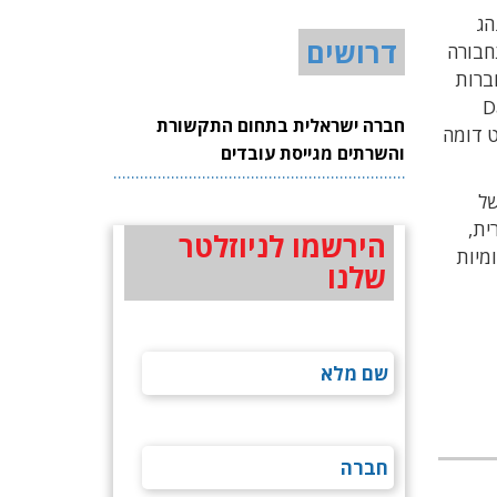
הג
דרושים
תחבורה
 וחברות
תוף פעולה עם עיריית Daegu
חברה ישראלית בתחום התקשורת
ניות אוטונומיות Daegu Metropolitan City, ופרויקט דומה
והשרתים מגייסת עובדים
ולוגיה של
ית,
הירשמו לניוזלטר
מיות
שלנו