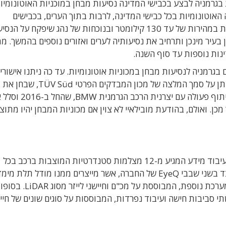
לה אישור מהרשויות בגרמניה לבצע בכבישי המדינה נסיעות מבחן במוכניות האוטונומ
ה האוטונומיות בכל כבישי המדינה, לרבות בתוך הערים, בכבישים
הבינעירוניים (אוטובאן) ובכבישים באזורי כפר, וכל זאת במהירות של עד 130 קילומטר ובנוכחות של נהג שיפקח על ה
עיר מינכן ותרחיב את נסיעותיה לערים ואזורים נוספים בהמשך. ממ
נות נוספות עד סוף השנה.
 בגרמניה לנסיעות מבחן במכוניות אוטונומיות. עד כה ניתנו אישורי
בגרמניה לנסיעות מבחן במתחמים סגורים. האישור ניתן על סמך המלצה של מכון המבדקים הפרטי TÜV Süd, שבחן את
בטיחותם של כלי-הרכב של מובילאיי. למובילאיי יש שיתוף פעולה עם יצרנית הרכ
כן. ואולם, בהודעת מובילאיי לא צוין אם מכוניות המבחן יהיו מתוצ
כיום המכונית האוטונומית של מובילאיי מבוססת על עיבוד מידע המגיע מ-12 מצלמות סטנדרטיות המוצבות ברכב בכל
הכיוונים. המידע הדו-מימדי המגיע מהמצלמות מעובד בשני שבבי EyeQ של החברה, אשר מייצרים ממנו מודל תל
סביבת הרכב. מובילאיי מתכננת להוסיף לרכב שלה מערכת נוספת, המבוססת על מכ"ם 
 סביבות חישה ועיבוד נפרדות, המבוססות על סוגים שונים של חייש