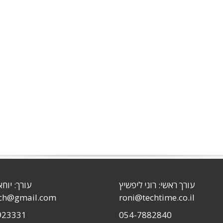
עורך ראשי: רוני ליפשיץ
עורך: יוחא
sch@gmail.com
roni@techtime.co.il
923331
054-7882840