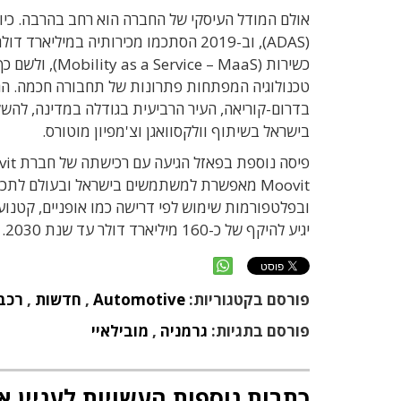
אולם המודל העיסקי של החברה הוא רחב בהרבה. כיו
(ADAS), וב-2019 הסתכמו מכירותיה ב
כשירות ( MaaS
בישראל בשיתוף וולקסוואגן וצ'מפיון מוטורס.
Moovit מאפשרת למשתמשים בישראל ובעולם ל
ובפלטפורמות שימוש לפי דרישה כמו אופניים, קטנועי
יגיע להיקף של כ-160 מיליארד דולר עד שנת 2030.
פורסם בקטגוריות:
Automotive
,
חדשות
,
רכב 
פורסם בתגיות:
גרמניה
,
מובילאיי
כתבות נוספות העשויות לעניין א