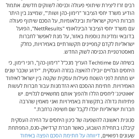
רבים זרז ליצירת שיתופי פעולה וכניסה לשווקים חדשים. אתמול
הודיע משרד יחסי הציבור "רימון-כהן ושות'", שמייצג בין היתר
חברות הייטק ישראליות ובינלאומיות, על הסכם שיתוף פעולה
עם משרד יחסי הציבור הבינלאומי "NettResults", הפועל
בדובאי ומדינות נוספות באזור, על מנת לאפשר לחברות
ישראליות לקדם קמפיינים תקשורתיים באמירויות, כחלק
מאסטרטגיית הכניסה לשוק החדש.
בשיחה עם Techtime העריך מנכ"ל "רימון-כהן", רוני רימון, כי
היחסים הגלויים יובילו להאצה בגזרה העסקית. "ידוע שכבר שנים
יש מתחת לפני השטח פעילות עסקית שקטה בין ישראל לאיחוד
האמירויות. חתימת ההסכם היא הזדמנות עבור חברות לעשות
'אאוטינג' ליחסים הללו ולהפוך אותם מחשאיים לגלויים. יש
פתיחות גדולה בתקשורת באמירויות ואני מאמין שהרבה
חברות ישראליות יוכלו לקבל שם חשיפה נרחבת."
סנונית ראשונה להשפעה של כינון היחסים על הזירה העסקית
קיבלנו בתחילת השבוע, כאשר חברת קרדיאק-סנס, המפתחת
שעונים רפואיים,
דיווחה על חתימת הסכם הפצה באיחוד