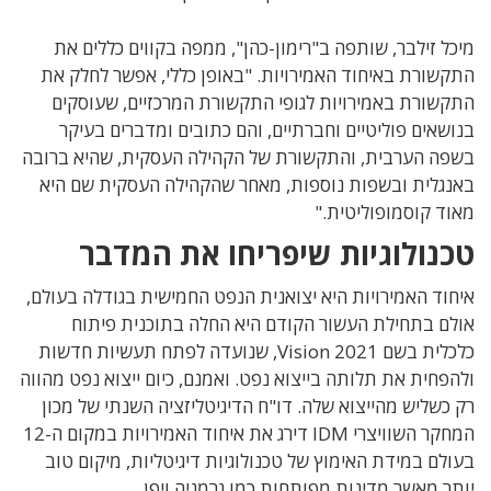
מיכל זילבר, שותפה ב"רימון-כהן", ממפה בקווים כללים את
התקשורת באיחוד האמירויות. "באופן כללי, אפשר לחלק את
התקשורת באמירויות לגופי התקשורת המרכזיים, שעוסקים
בנושאים פוליטיים וחברתיים, והם כתובים ומדברים בעיקר
בשפה הערבית, והתקשורת של הקהילה העסקית, שהיא ברובה
באנגלית ובשפות נוספות, מאחר שהקהילה העסקית שם היא
מאוד קוסמופוליטית."
טכנולוגיות שיפריחו את המדבר
איחוד האמירויות היא יצואנית הנפט החמישית בגודלה בעולם,
אולם בתחילת העשור הקודם היא החלה בתוכנית פיתוח
כלכלית בשם Vision 2021, שנועדה לפתח תעשיות חדשות
ולהפחית את תלותה בייצוא נפט. ואמנם, כיום ייצוא נפט מהווה
רק כשליש מהייצוא שלה. דו"ח הדיגיטליזציה השנתי של מכון
המחקר השוויצרי IDM דירג את איחוד האמירויות במקום ה-12
בעולם במידת האימוץ של טכנולוגיות דיגיטליות, מיקום טוב
יותר מאשר מדינות מפותחות כמו גרמניה ויפן.