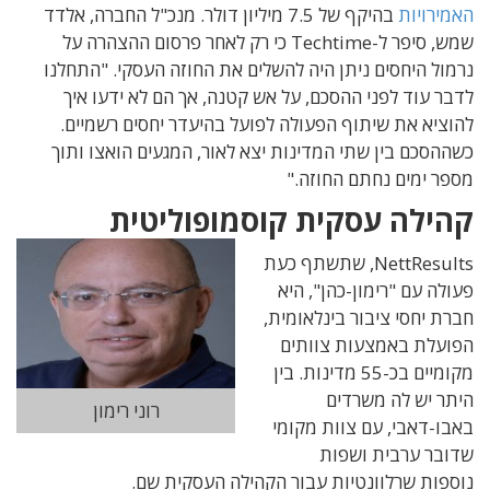
האמירויות
בהיקף של 7.5 מיליון דולר. מנכ"ל החברה, אלדד
שמש, סיפר ל-Techtime כי רק לאחר פרסום ההצהרה על
נרמול היחסים ניתן היה להשלים את החוזה העסקי. "התחלנו
לדבר עוד לפני ההסכם, על אש קטנה, אך הם לא ידעו איך
להוציא את שיתוף הפעולה לפועל בהיעדר יחסים רשמיים.
כשההסכם בין שתי המדינות יצא לאור, המגעים הואצו ותוך
מספר ימים נחתם החוזה."
קהילה עסקית קוסמופוליטית
NettResults, שתשתף כעת
פעולה עם "רימון-כהן", היא
חברת יחסי ציבור בינלאומית,
הפועלת באמצעות צוותים
מקומיים בכ-55 מדינות. בין
היתר יש לה משרדים
רוני רימון
באבו-דאבי, עם צוות מקומי
שדובר ערבית ושפות
נוספות שרלוונטיות עבור הקהילה העסקית שם.