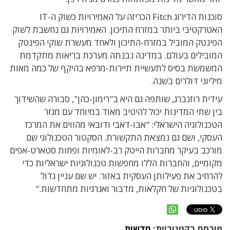
סוכנות הדירוג Fitch הכריזה על האמירויות כשוק ה-IT
האטרקטיבי ביותר במזרח התיכון. האמירויות גם נחשבת לשוק
הפינטק המוביל במזרח-התיכון ולאחד מעשרת שוקי הפינטק
המובילים בעולם. במדינה נבנתה מערכת בריאות מתקדמת
המשמשת בסיס לתעשיית תיירות-מרפא בהיקף של כמה מאות
מיליוני דולרים בשנה.
עידית רוזנברג, שותפה גם היא ב"רימון-כהן", סבורה שהשידוך
בין שתי המדינות יכול להיטיב מאוד במיוחד עם מגזר
הטכנולוגיה הישראלי: "אבו-דאבי ודובאי מהווים את המרכז
העסקי, ושם גם נמצאת התקשורת. הסקטור הטכנולוגי שם
מורכב בעיקר מחברות הייטק רב-לאומיות ופחות סטארט-אפים
מקומיים, והחברות הללו מחפשות טכנולוגיות ישראליות כדי
להרחיב את פעילותן העסקית באזור. יש שם עניין גדול
בטכנולוגיות של חקלאות, מדבור ואנרגיות מתחדשות."
פורסם בקטגוריות:
חדשות