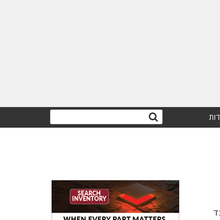
דות
ד