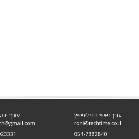
עורך ראשי: רוני ליפשיץ
עורך: יוחא
sch@gmail.com
roni@techtime.co.il
923331
054-7882840