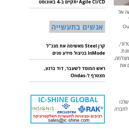
Agile CI/CD יתקיים ב-4 באוגוסט
2026
מייצרת גישה חדשה אל
אנשים בתעשייה
OurCrowd, Sal
וני,
קרן Steel מאשימה את מנכ"ל
ונת.
InMode בניצול מידע פנים
מצלמה,
מצלם את
ראש המוסד לשעבר, דוד ברנע,
מצטרף ל-Ondas
שלנו
חלוטין ממדריך המשתמש (user manual) ולהחליף אותו בתמיכה דינמית המבוססת על סייען AR". לחברה