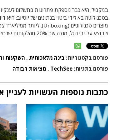
במקביל, היא כבר מספקת פתרונות בתשלום לענקיות תע
שבוצע על-ידי גוגל, מגלה שכ-20% מהלקוחות שרכשו מוצר אלקטרוני – צפו לאחר מכן בסרטון Unboxing ביוטיוב.
פורסם בקטגוריות:
בינה מלאכותית
,
השקעות והון
פורסם בתגיות:
TechSee
,
מציאות רבודה
כתבות נוספות העשויות לעניין א