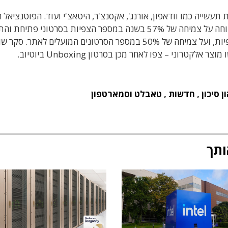
שייה כמו וודאפון, אורנג', אקסנצ'ר, היטאצ'י ועוד. הפוטנציאל 
בטכנולוגיה בא לידי ביטוי בנתונים של יוטיוב: היא דיווחה על צמיחה של 57% בשנה במספר הצפיות בסרטוני פ
מוצרים טכנולוגיים (Unboxing), ליותר ממיליארד צפיות, ועל צמיחה של 50% במספר הסרטונים המועלים לאתר. סקר
 סיכון
,
חדשות
,
טאבלט וסמארטפון
ותך