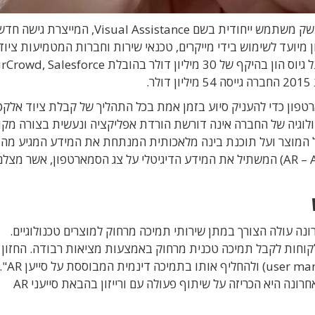
התל אביבית פיתחה טכנולוגיית ממשק משתמש ייחודית בשם Visual Assistance, ה
 מיועד לשימוש בידי מייקרים, טכנאי שירות וחברות המטמיעות ציוד
אלקטרוני חדש מכל הסוגים. השבוע החברה דיווחה על גיוס הון בהיקף של 30 מיליון דולר בהובלת esforce
ן כדי להעניק סיוע בזמן אמת בכל התהליך של קבלת ציוד אלקטר
ולוגיה של החברה אינה דורשת הורדת אפליקציה ונעשית בצורה מקו
ל המוצר ועל תוכנת בינה מלאכותית המנתחת את המידע המגיע מה
ועל אלגוריתם מציאות רבודה (AR – Augmented Reality) המשתיל את המידע הדיגיטלי על צג הסמארטפון, אשר 
גיפת הקורונה עולה הצורך במתן שירותי תמיכה מרחוק למוצרים טכנולוגיים.
חות לקבל תמיכה טכנית מרחוק באמצעות מציאות רבודה. החזון 
הוא שנוכל להיפרד ל
כבר יש שיתופי פעולה עם מספר ספקיות שירותים. לאחרונה היא הכריזה על שיתוף פעולה עם ורייזון בהבאת סייעני AR