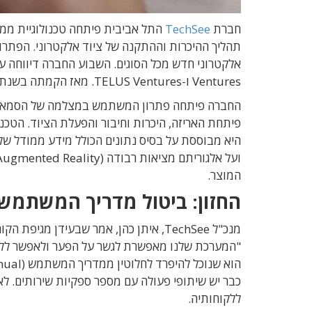
חברת
TechSee
תהליך ההיכרות וההתקנה של ציוד אלקטרוני. הפתרון
Ventures ו-TELUS Ventures. מאז הקמתה בשנת 2015 החברה גייסה 54 מיליון דולר.
החברה פיתחה פתרון המשתמש במצלמה של הסמארטפו
פיתחת האריזה, היכרות וחיבור והפעלת הציוד. הטכנ
היא מבוססת על בסיס נתונים הכולל מידע ממודל ש
המוצר.
החזון: ביטול מדריך המשתמש
מנכ"ל TechSee, איתן כהן, אמר שבעידן מ
"המערכת שלנו מאפשרת לגשר על הפער ולאפשר ללקו
ללקוחותיה.