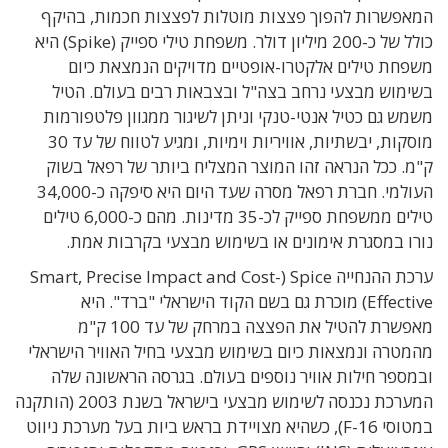
המאפשרות להפוך פצצות מוטלות לפצצות חכמות, בהיקף
כולל של כ-200 מיליון דולר. משפחת טילי ספייק (Spike) היא
משפחת טילים אלקטרו-אופטיים מדויקים הנמצאת כיום
בשימוש מבצעי נרחב בצה"ל ובצבאות רבים בעולם. הטיל
משמש גם כטיל אנטי-טנקי וניתן לשיגור ממגוון פלטפורמות
מוסקות, יבשתיות, אוויריות וימיות, ומגיע לטווח של עד 30
ק"מ. ככל הנראה זהו המוצר המצליח ביותר של רפאל בשוק
העולמי. חברת רפאל מסרה שעד היום היא סיפקה כ-34,000
טילים ממשפחת ספייק לכ-35 מדינות. מהם כ-6,000 טילים
נורו במסגרת אימונים או בשימוש מבצעי בקרבות אמת.
ערכת ההנחייה Spice (
Smart, Precise Impact and Cost-
Effective
) מוכרת גם בשם הקוד הישראלי "ברד".
היא
מאפשרת להטיל את הפצצה במרחק של עד 100 ק"מ
מהמטרה ונמצאות כיום בשימוש מבצעי בחיל האוויר הישראלי
ובמספר חילות אוויר נוספים בעולם.
בגרסה הראשונה שלה
המערכת נכנסה לשימוש מבצעי בישראל בשנת 2003 (הותקנה
במטוסי F-16), כשהיא מצויידת ב
ראש ביות בעל מערכת ניווט