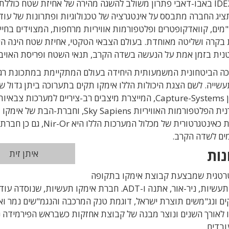
) תציג ביריד הביטחוני IDEX 2021 באבו-דאבי פתרון משולב להשגה מהירה של אחיזת שטח כול
תציג החברה מתבסס על אינטגרציה של טכנולוגיות ופתרונות של עוד
ב"מים, קוואדקופטרים ופלטפורמות אוויריות מרחפות, המצוידים בחיי
 בקרה ושליטה מאוחדת. בעולם הצבאי הטקטי, אחיזת שטח הינה הי
נית בזמן אמת על הנעשה בשדה הקרב, תנאי השטח ופריסת האויב.
 למעשה התערוכה הביטחונית המשמעותית היחידה בעולם המתקיימת במתכונת רג
עשייה. לשם הצגת היכולות הללו אימקו תקים בתערוכה ביתן גדול 
על פני 60 מ"ר. החברות שעימן היא תשתף פעולה הן Capture-Systems, המייצרת מיצבים רב-ציריים למערכות צבאיו
יצרניות המל"טים הצבאיים Innocon ו-Aerosol, יצרנית הפלטפורמות האוויריות Sky Sapiens, וחברת-הבת של אימקו
בארצות הברית ADT. מי שתוביל את הביתן ומשמשת כאינטגרטורית של מכלול המערכות הללו 
מים לשדה הקרב.
נות
איתן זית
רטגית שמבצעת קבוצת אימקו בתקופה
האחרונה. קבוצת אימקו כוללת ארבע חברות: אימקו תעשיות, ניר-אור, אתנה ו-ADT. חברת אימקו תעשיו
 ונג"משים תוצרת ישראל, דוגמת טנק המרכבה והנגמ"שים נמר ואי
ו לאורך השנים ונוצר מבנה של קבוצת אחזקות כשבראש הפירמידה 