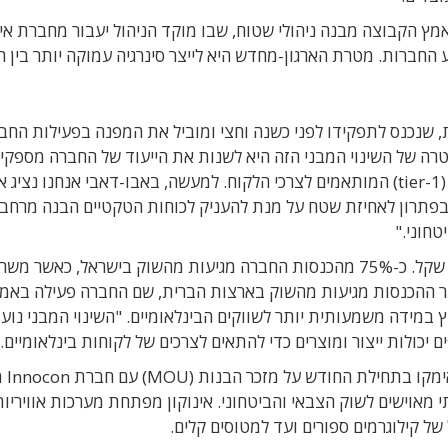
מץ הקבוצה מבנה ניהולי שטוח, שבו מוקד הניהול יעבור מחברת אי
החברות. מטרת הארגון-מחדש היא לייצר סינרגיה עמוקה יותר בין 
ברה איתן זית, שנכנס לתפקידו לפני כשנה וחצי ומוביל את המפנה בפעילות החב
טרה של השינוי המבני הזה היא לשנות את הייעוד של החברה מספקי
רכיבים (tier-2) לספקית של יכולות ופתרונות מלאים (tier-1) המותאמים לצרכי הלקוח. למעשה, באבו-דאבי אנחנו נציג
בפתרון לאחיזת שטח על מנת להעניק לכוחות הטקטיים הבנה מרחב
טחוני."
ב-2019 הסתכמו הכנסותיה של אימקו ב-150 מיליון שקל. כ-75% מהכנסות החברה מגיעות מהשוק בישראל, כאשר מש
תר ההכנסות מגיעות מהשוק בארצות הברית, שם החברה פעילה באמ
יא לפרוץ במידה משמעותית יותר לשווקים הבינלאומיים. "השינוי המבני נוע
יכולות ייצור ומוצרים כדי להתאים לצרכים של לקוחות בינלאומיים."
כחלק מהמאמץ להרח
אוישים לשוק הצבאי והביטחוני. אינוקון מפתחת מערכות אוויריות
ל קילוגרמים ספורים ועד למטוסים קלים.