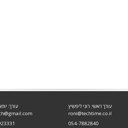
עורך ראשי: רוני ליפשיץ
עורך: יוחא
sch@gmail.com
roni@techtime.co.il
923331
054-7882840