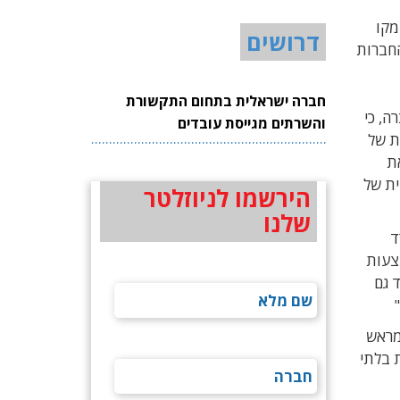
מקו
דרושים
החברות
חברה ישראלית בתחום התקשורת
רה, כי
והשרתים מגייסת עובדים
ת של
 את
ית של
הירשמו לניוזלטר
שלנו
רד
צעות
ד גם
יב את יכולות הקבוצה חתמה אימקו בתחילת החודש על מזכר הבנות (MOU) עם חברת Innocon מראש
 בלתי