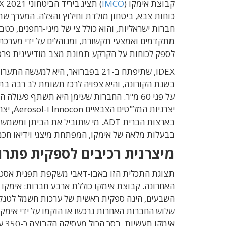
קבוצת אימקו (
IMCO
כוחות צבא, ביטחון מולדת וחילוץ והצלה. המערך ש
חברות ישראליות, והוא כולל צי של מיני-רחפנים, כט
מתקדמים ואמצעי תקשורת, ומנוהלים על ידי מערכת
לספק לכוחות על הקרקע תמונת מצב מודיעינית פרט
IDEX, שתיפתח ב-21 בפברואר, היא
בשנת הקורונה, והיא צפויה לרכז תשומת לב רבה בת
בבעלות מלאה של אימקו, המפתחת מיצגי וידיאו חכ
מיצרנית רכיבים לספקית פתרו
תצוגת התכלית הזו באבו-דאבי משקפת תפנית אסט
השבעים, הינה ספקית ראשית של ערכות חשמל לטנקים
שלוש החברות האחרות נרכשו או הוקמו על ידי אימק
אימקו תעשיות. בסך הכול מעסיקה הקבוצה כ-350 עובדים.