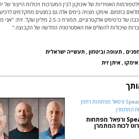
פורמות האוויריות של אינוקון לבין המערכות ויכולות הייצור של ית
לאים בתחום. אימקו מצויה בימים אלה גם במגעים מתקדמים לרכיש
השליטה בחברה ישראלית העוסקת בתכנון, ייצור והרכבה של כרטיסים אלקטרוניים, תמורת כ-2.5 מיליון שקל
 וחברות שיכולות להשלים את האסטרטגיה החדשה של הקבוצה."
פנים
,
תעופה וביטחון
,
תעשייה ישראלית
אימקו
,
איתן זית
ותך
SpearUAV ורפאל מפתחות
ירוט לכוח המתמרן