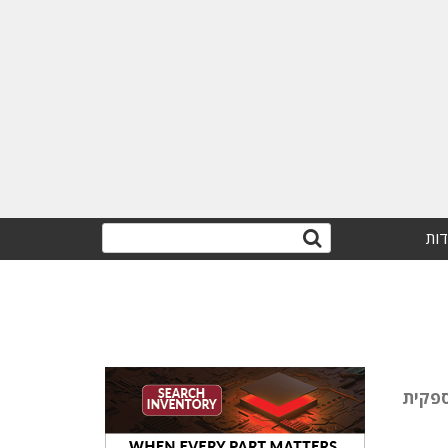
דות
 לספקית