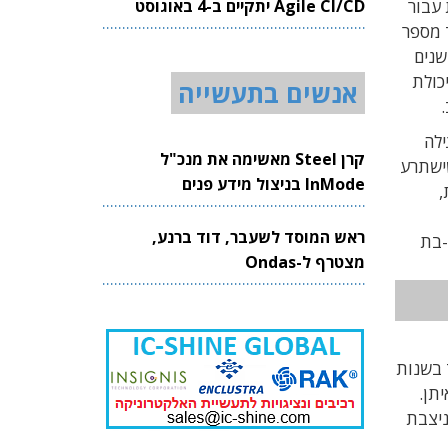
Agile CI/CD יתקיים ב-4 באוגוסט
לת עבור
2026
 מספר
שנים
כולת
אנשים בתעשייה
ילה
קרן Steel מאשימה את מנכ"ל
שישתרע
InMode בניצול מידע פנים
ת,
ראש המוסד לשעבר, דוד ברנע,
היא Nir-Or, גם כן חברת-בת
מצטרף ל-Ondas
ת, שנוסדה עוד בשנות
תן.
ניצבת