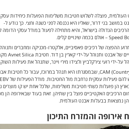
צאת בבעלות אבנט העולמית, פוצלה לשלוש חטיבות משלימות הפועלות כיחידות עסק
מושב בני דרור, שאליו היא נכנסה לפני כשנה וחצי. כך נודע ל-
יצת הרכיבים הגדולה בישראל, והיא מתחילה לפעול במודל עסקי הדומה ל
כונת החדשה תשמש חטיבת Avnet Abacus כזרוע ההפצה של רכיבים פאסיביים, אלקטרו-מכניקה ומחברים ותנו
יאיר סהר. חטיבת EBV תפיץ חלק מהרכיבים ה
ל-ידי רועי צירקלביץ ולצידו מירי ויינר, שתנהל את פעילות השוק 
יעל גרינפלד מונתה לתפקיד (Country Account Manager) CAM, שבמסגרתו היא תנהל במרוכז, עבור כל חטיבות 
י. בארץ הן פועלות כשתי חטיבות משלימות, שלכל אחת יש קו מוצרים 
 הרכיבים האקטיביים פוצל בין שתיהן. זאת בעוד שבאירופה הן מפ
הן נמצאות בבעלות אבנט העולמית.
 אירופה והמזרח התיכון