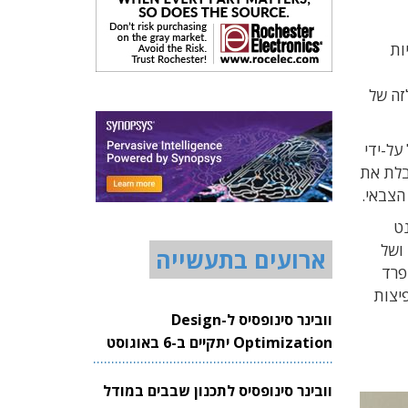
יות
זה של
הל על-ידי
אקטיביים של אבנט ותנוהל על-ידי קארין בן דוד. חטיבת Avnet Silica מקבלת את
הצבאי.
אבנט
בישראל, את הפעילות מול קבלני המשנה (EMS) שיש להם פעילות עסקית נרחבת מול החטיבות. מודל הפעילות של EBV ושל
ארועים בתעשייה
נפרד
יצות
וובינר סינופסיס ל-Design
Optimization יתקיים ב-6 באוגוסט
2026
וובינר סינופסיס לתכנון שבבים במודל