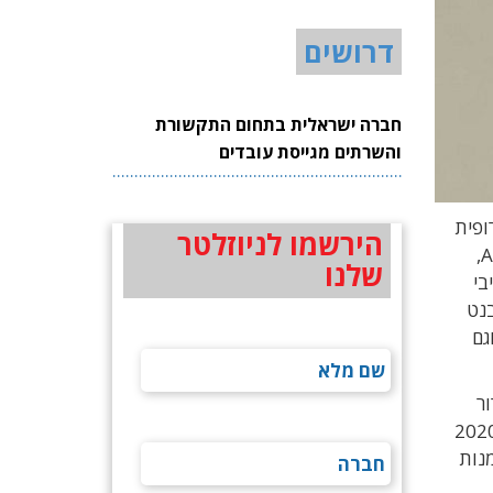
דרושים
חברה ישראלית בתחום התקשורת
והשרתים מגייסת עובדים
ופית
הירשמו לניוזלטר
בתפקיד Vice President ומונה לתפקיד מנהל הפעילות של סיליקה במזרח אירופה ובמזרח התיכון. גם חברת Avnet ASIC,
שלנו
בי
ה-CFO של חטיבות אבנט
גם
מ"ר) בבני דרור
היא דיווחה שמכירותיה השנתיות מסתכמות בכ-160 מיליון דולר ושהיא מעסיקה כ-130 עובדים. בסוף 2020
מנות