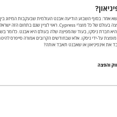
ניאון?
שא אחר: בסוף השבוע הודיעה אבנט העולמית שבעקבות המיזוג בין
Infineon לבין Cypress, היא מקבלת לידיה את ההפצה בעולם של כל מוצרי Cypress. ראוי לציין שגם בת
 היא חברת ניסקו, בעוד שהמפיצה שלה בעולם היא אבנט. כלומר בש
ון מופצת על-ידי ניסקו. אלא שבחודשים הקרובים אמורה סייפרס להיט
אבד את אינפיניאון או שאבנט תאבד אותה?
וק והפצה