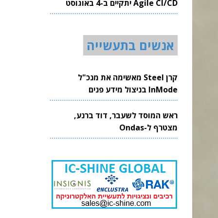
Agile CI/CD יתקיים ב-4 באוגוסט
2026
אנשים בתעשייה
קרן Steel מאשימה את מנכ"ל
InMode בניצול מידע פנים
ראש המוסד לשעבר, דוד ברנע,
מצטרף ל-Ondas