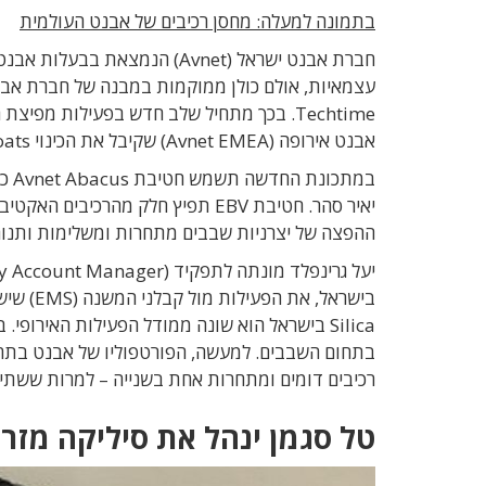
בתמונה למעלה: מחסן רכיבים של אבנט העולמית
חברת אבנט ישראל (Avnet) הנמ
עצמאיות, אולם כולן ממוקמות במבנה של חברת אבנט ב
Techtime. בכך מתחיל שלב חדש בפעילות מפ
אבנט אירופה (Avnet EMEA) שקיבל את הכינוי Speed Boats – אולם בכמה שינויים קלים.
במת
ההפצה של יצרניות שבבים מתחרות ומשלימות ותנוהל ע
Silica בישראל הוא שונה ממודל הפעילות האירופ
בתחום השבבים. למעשה, הפורטפוליו של אבנט בתחום
רכיבים דומים ומתחרות אחת בשנייה – למרות ששתי
טל סגמן ינהל את סיליקה מזרח