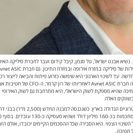
 נשיא אבנט ישראל, טל סגמן, קיבל קידום ועבר לחברת סיליקה האיר
שה. עד לשינוי הארגוני היא שימשה כזרוע פיתוח והביאה לייצור רכי
ASIC עבור חברות ישראליות. במסגרת השינוי הוכפפה חברת Avnet ASIC לאחריותו של רון קרמר, 
מיכה שהיא מספקת לשוק הישראלי, היא מתרחבת גם לשוק האירופי ו
שווקים האלה.
חברת אבנט ישראל נחשבת למפיצת הרכיבים האלקטרוניים הגדולה בארץ. כשנכנסה למבנה החדש (2,500 
בנובמבר 2018, 
ינוי הצפוי. היא הסבירה שכל ההסכמים הקיימים יכובדו, אולם הז
 חטיבה.