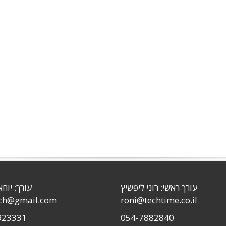
עורך ראשי: רוני ליפשיץ
עורך: יוחא
sch@gmail.com
roni@techtime.co.il
923331
054-7882840