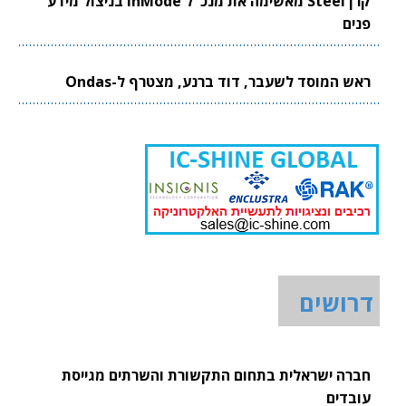
קרן Steel מאשימה את מנכ"ל InMode בניצול מידע
פנים
ראש המוסד לשעבר, דוד ברנע, מצטרף ל-Ondas
דרושים
חברה ישראלית בתחום התקשורת והשרתים מגייסת
עובדים