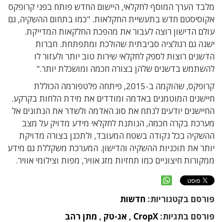
מלבד הערך המוסף לחקלאי, היישום החדש פותח בפני קרופקס
אקוסיסטם חדש בתעשיית החקלאות. "כמו בתחום ההשקיה, גם
עולם הדישון רוצה לעבור את מהפכת החלקאות המדייקת.
ישנה גם רגולציה סביבתית שהולכת ומתפתחת. חברות
הדשנים רוצות לספק לחקלאי שירות טוב יותר ולעזור לו
להשתמש בדשנים שלהן בצורה חכמה ומושכלת יותר."
קרופקס, שהוקמה ב-2015, פיתחה פלטפורמה הכוללת
חיישנים המוטמנים באדמה ומודדים את מידת הלחות בקרקע.
החיישנים יודעים לנתח את סוג האדמה ולשדר את הנתונים אל
מערכת בקרה חכמה, הנותנת לחקלאי מידע מדויק על מצב
ההשקיה בכל נקודה בשטח המעובד, ולתכנן בצורה מדויקת
יותר את תוכניות ההשקיה והדישון. המערכת משקללת גם מידע
ממקורות חיצוניים כמו תחזיות מזג אוויר, מפות וצילומי אוויר.
פורסם בקטגוריות:
חדשות
פורסם בתגיות:
CropX
,
אג-טק
,
מתן רהב