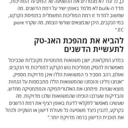
כן, כל עוד לא מנטרלים את ההשפעה של המים על המוליכות,
מדד ה-bulk לא מלמד באופן ישיר על רמת הדשנים. מה
שחשוב למדוד זו רמת המוליכות החשמלית בתמיסת הקרקע,
במי הנקבים, היכן שנמצאים שורשי הצמח, מה שקרוי pore
EC."
להביא את מהפכת האג-טק
לתעשיית הדשנים
במדע החקלאות, ישנן משוואות מתמטיות מקובלות שכביכול
מאפשרות להסיק ממוליכות גוש הקרקע למוליכות מי הנקבים.
ואולם, רהב מסביר כי המשוואות הללו אינן מדויקות מספיק.
"אנחנו גילינו והוכחנו שהמשוואות הללו מתבססות על הנחות
מוצא שגויות. פיתחנו את האלגוריתמיקה והמתמטיקה מחדש,
והבדיקות שערכנו הוכיחו שהמשוואות שלנו מדויקות. מה
שעשינו מאפשר לחקלאי לדעת באופן רציף את רמת הדשנים
בקרקע, להבין כיצד משפיעה כל פעולת דישון או השקייה ולנהל
את תוכנית הדישון ברמה מדויקת יותר."