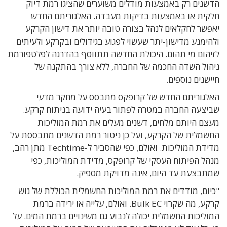
הדשנים רק באמצעות מודלים משוערים שהציגו רמת דיוק
חלקית או באמצעות בדיקות מעבדה. האלגוריתם החדש
יאפשר לחקלאים לנהל בצורה טובה יותר את דישון הקרקע
ולהימנע מדישון-יתר שעשוי לפגוע בגידולים ובקרקע ולעיתים
לזיהום מי תהום. היכולת החדשה תתווסף בהדרגה לפלטפורמת
ניהול השדה החכמה של החברה, ללא צורך בהתקנה של
חיישנים נוספים.
האלגוריתם החדש של קרופקס מתבסס על מחקר מדעי
שביצעה החברה במטרה לפתור בעיה ידועה בניתוח קרקע.
מעצם היותם מלחים, דשנים מעלים את רמת המוליכות
החשמלית של הקרקע, ועל כן ניטור רמת הדשנים מתבססת על
מדידת המוליכות. ואולם, כפי שהסביר ל-Techtime מתן רהב,
מנהל הפיתוח העסקי של קרופקס, מדידת המוליכות, כפי
שמתבצעת עד היום, אינה מדויקת מספיק.
"כיום, מודדים את רמת המוליכות החשמלית הכוללת של גוש
קרקע, מה שקרוי Bulk EC. ואולם, עלייה או ירידה ברמת
המוליכות החשמלית יכולה לנבוע גם משינויים ברמת המים. על