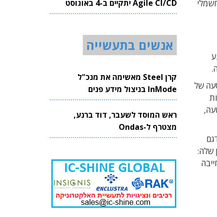
Agile CI/CD יתקיים ב-4 באוגוסט
החשמלי
2026
אנשים בתעשייה
ע
.
קרן Steel מאשימה את מנכ"ל
סעה של
InMode בניצול מידע פנים
מטוס מופעל באמצעות 70,000 סוללות
וללת שלהן היא 980 קילוואט שעה,
ראש המוסד לשעבר, דוד ברנע,
מצטרף ל-Ondas
גם
לקוח הראשון שלה:
ייבה