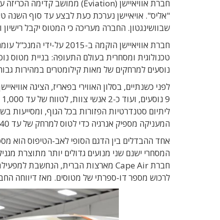
חברת אוויאיישן (Eviation) ממו
"אליס". אויאיישן נערכת כעת לבצע עד סוף השנה ט
שבוושינגטון. החברה מעריכה כי המטוס יקבל רישיון ויח
חברת אוויאיישן הוקמה ב-15
טכנולוגית ומסחרית בעולם התעופה: בניית מטוס נוסע
נוסעים למרחקים של מאות קילומטרים במהירות גבוהה
לפני כשנתיים, בסלון האווירי בפאריז, הציגה אוויא
המעניקה מספיק אנרגיה כדי לטוס למרחק של עד 740 ק"מ במהירות של עד כ-400 קמ"ש.
אחד ההבדלים בין הדגם הסופי לאב-הטיפוס הוא מס
חברת Cape Air מארצות הברית, הנחשבת 
לרכוש מספר דו-ספרתי של מטוסים. מאז דיווחה החברה על ע