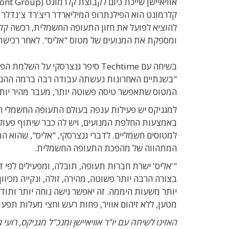
קלרמונט הוא הפילנתרופ המיליארדר ריצ'רד צ'נדלר 
ומספקת את המנועים של מטוס "אליס". לאחר רכישת אווי
"בשנתיים האחרונות נעשתה עבודה רבה ברמה ההנד
המטוס שתאפשר טיסה פשוטה יותר, מעבר מהיר יותר 
למגניקס יש פעילות ענפה בעולם התעופה החשמלי 
באמצעות החלפת המנועים, ויש לה כבר שיתוף פעול
למטוסים חשמליים. לדברי גנצרסקי, "אליס", שהוא 
המתהווה של מהפכת התעופה החשמלית.
בצורה הרבה יותר פשוטה, מהירה, זולה, ונקייה מכיו
מטען, ללא זיהום אוויר, פחות רעש וחצי מעלות תפ
האזינו לשיחה עם יו"ר אוויאיישן ומנכ"ל מגניקס, רועי גנצרסקי, מת