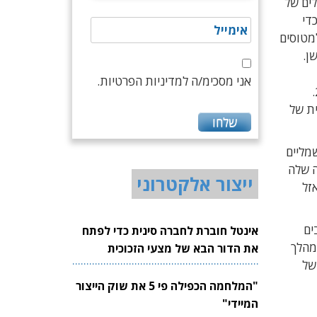
Cl) הסינגפורית, שרכשה את הבעלות על החברה ב-2019. הבעלים של
די
ים חשמליים למטוסים
ן.
אני מסכימ/ה למדיניות הפרטיות.
בשיחה עם Techtime סיפר גנצרסקי על השלמת הפיתוח של מטוס "אליס" מאז שהציגה החברה את אב-הטיפוס ב-2019.
ת של
מליים
ה שלה
ייצור אלקטרוני
זל
וישובים
אינטל חוברת לחברה סינית כדי לפתח
מהלך
את הדור הבא של מצעי הזכוכית
 או מעל טון של
לשבבים
"המלחמה הכפילה פי 5 את שוק הייצור
המיידי"