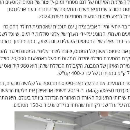
שב קדימה הכריזה על השלמת הפיתוח של דגם מסחרי ומוכן-לייצור של מטוס הנוסעים 
יסת בכורה, שתמריא משדה התעופה של החברה בעיר ארלינגטון
ל לבצע טיסות נוסעים מסחריות בשנת 2024.
20 על-ידי המנכ"ל עומר בר-יוחאי והיו"ר אביב צידון, עם תוכנית שאפתנית לחולל מהפיכה
ים חשמלי, המונע על-ידי מערך של אלפי סוללות ליתיום, שיוכל לשנ
 יותר מאלה של המטוסים הפועלים כיום בשוק, ובמחיר נמוך בהרבה
יישן אב-טיפוס ראשון של המטוס, שזכה לשם "אליס". המטוס מיועד לה
9 נוסעים, ועוד כ-2 אנשי צוות, לטווח של עד 1,000 ק"מ בהטענת סוללה יחידה. ה
ליתיום סטנדרטיות הפזורות בכל הגוף, ומסייעות בשמירת האיזון של המבנה. הקיבולת הכ
פר המנועים. אם ההנעה באב-טיפוס התבססה על שלושה מנועים, בד
המסחרי ישנם שני מנועים גדולים יותר מתוצרת מגניקס (דגם MagniX650). ב-2019 חשפה אוויאיישן את ה
למפעילת שירותי התעופה האזרחית האזורית הגדולה ביותר בעולם. היא התח
וד שני לקוחות שהתחייבו לרכוש עוד כ-150 מטוסים.