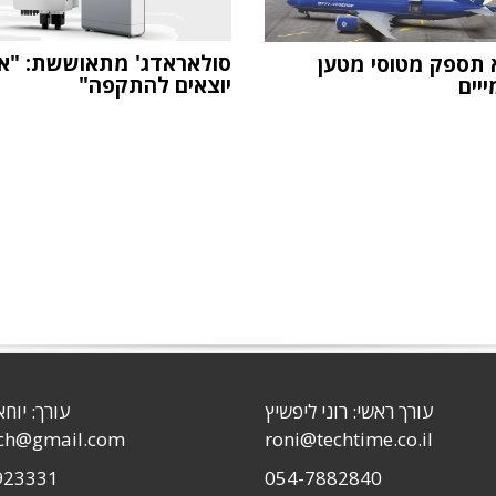
סולאראדג' מתאוששת: "אנ
תספק מטוסי מטען
יוצאים להתקפה"
ייים
עורך ראשי: רוני ליפשיץ
עורך: יוחא
sch@gmail.com
roni@techtime.co.il
923331
054-7882840