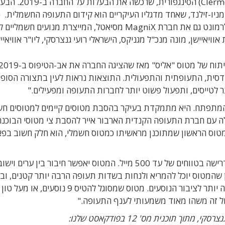
אוויאיישן שייכת כיום לקבוצת קלרמונט (ermont Group
מניו-זילנד, שאחד מדגליו העיקריים הוא קידום התעופה החשמלית. כ
להוציא לפועל את חזון התעופה החשמלית, רכשה קלרמונט גם את חברת MagniX מסיאטל, המייצרת מנוע
איישן, מונה מנכ"ל מגניקס, הישראלי רועי גנצרסקי, ליו"ר אוויאייש
סית, התעופתית והתפעולית. התוצאות נראות לעין בתצורה הסופי
לטייסים, ותפעול פשוט יותר לחברות התעופה ומפעילים."
המתפתח. היא מתמקדת בעיקר בהסבת מטוסים קיימים למטוסים חש
ה עם חברת התעופה הקנדית הארבור אייר להסבת צי מטוסי הבוכנ
המטוס הראשון שמתוכנן מראשיתו כמטוס חשמלי, הוא חלק חשוב בפא
"'אליס' ישרת חברות תעופה, תובלה, ומפעילים לפי דרישה בטווחים של עד 500 מייל. המטוס יאפשר חיבור בין ערים 
ון שהמטוס יוכל להמריא ולנחות בשדות תעופה הרבה יותר קטנים, וב
יותר משעות היממה. זה יאפשר גישה נוחה יותר ותודה יותר לציבור הנוסעים. מטוס שמסוגל להטיס 9 נוסעים,
עול זה משהו מאוד משמעותי לענף התעופה."
וך תוכנית מס' 12 בפודקאסט שלנו: