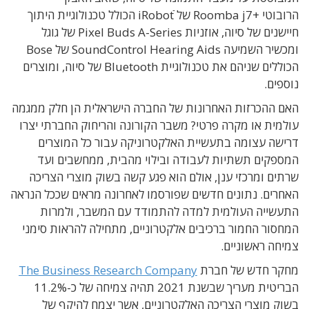
הרובוטי +Roomba j7 של iRobotֿ הכולל טכנולוגיית היתוך
חיישנים של סיוה, אוזניות Pixel Buds A-Series של גוגל
ומכשיר השמיעה SoundControl Hearing Aids של Bose
הכוללים שניהם את טכנולוגיית Bluetooth של סיוה, ומוצרים
נוספים.
האם ההכרזות האחרונות של החברה הישראלית הן חלק ממגמה
עולמית או מקרה פרטי? משבר הקורונה והריחוק החברתי יצרו
דרישה עצומה בתעשיית האלקטרוניקה עבור כל המוצרים
המספקים תשתיות לעבודה ובילוי מהבית, ממחשבים ועד
שרתים ומרכזי ענן, אולם הוא פגע קשה בשוק מוצרי הצריכה
האחרים. נתונים חדשים שפורסמו לאחרונה מראים שככל הנראה
התעשייה העולמית למדה להתמודד עם המשבר, ולמרות
המחסור החמור ברכיבים אלקטרוניים, מתחילה להראות סימני
צמיחה ראשוניים.
מחקר חדש של חברת
The Business Research Company
הבריטית מעריך שבשנת 2021 תהיה צמיחה של כ-11.2%
בשוק מוצרי הצריכה האלקטרוניים, אשר יצמח להיקף של