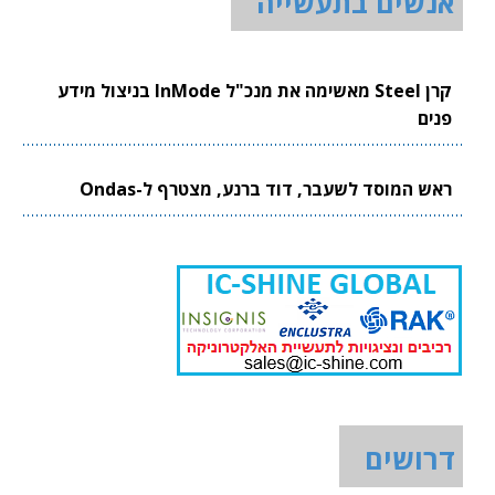
אנשים בתעשייה
קרן Steel מאשימה את מנכ"ל InMode בניצול מידע
פנים
ראש המוסד לשעבר, דוד ברנע, מצטרף ל-Ondas
דרושים