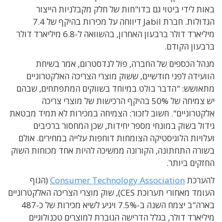
באות לידי ביטוי גם בדו"חות של חלק מקבלניות הייצור
הגדולות. חברת Jabil דיווחה על מכירות בהיקף של 7.4
מיליארד דולר ברבעון האחרון, בהשוואה ל-6.8 מיליארד דולר
ברבעון הקודם.
מנהל הכספים של החברה, פול לנדסטרום, אמר בשיחת
הוועידה לפני חודשיים, ששוק מוצרי הצריכה האלקטרוניים
מתאושש: "הדבר בולט במיוחד בשווקים המתפתחים, שבהם
יש צמיחה של 50% בהיקף הרכישות של מוצרי צריכה
אלקטרוניים". חשוב לזכור: הצמיחה במכירות לא תמיד מבטאת
גידול בשוק במונחי מספר יחידות, שכן המחסור ברכיבים
ועלויות הלוגיסטיקה הצומחות דוחפות עלייה במחירים. אולם
בשורה התחתונה, הקורונה ממשיכה להיות אחד מכוחות השוק
החזקים ביותר.
להערכת
Consumer Technology Association
(הגוף
העומד מאחורי תערוכת CES), שוק מוצרי הצריכה האלקטרוניים
בארה"ב יצמח השנה ב-7.5% ויגיע לשיא מכירות של כ-487
מיליארד דולר, בגלל הדרישה הגוברת למוצרים טכנולוגיים