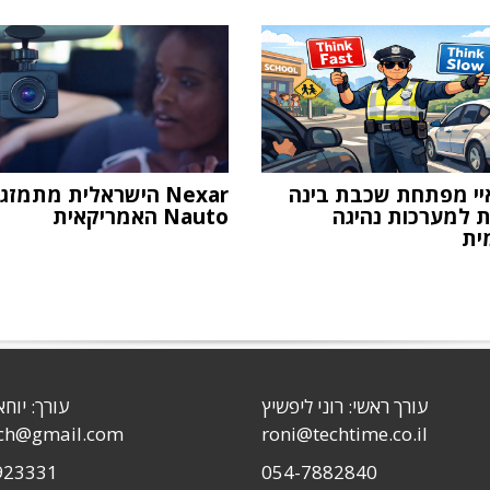
יי מפתחת שכבת בינה
Nexar הישראלית מתמז
 למערכות נהיגה
Nauto האמריקאית
ית
עורך ראשי: רוני ליפשיץ
עורך: יוחא
sch@gmail.com
roni@techtime.co.il
923331
054-7882840