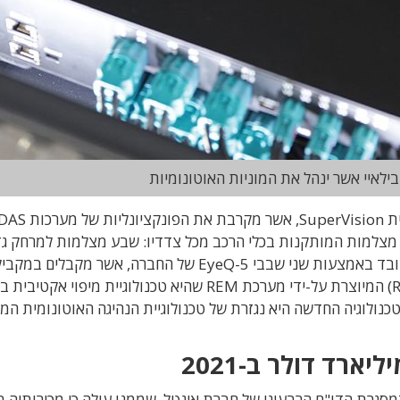
לאיי אשר ינהל את המוניות האוטונומיות
ורכי הנהיגה האוטונומית. המערכת מבוססת על 11 מצלמות המותקנות בכלי הרכב מכל צדדיו: שבע מצלמות למרחק 
וארבע מצלמות למרחק קצר. המידע מהמצלמות מעובד באמצעות שני שבבי EyeQ-5 של החברה, אשר מקבל
נתוני הדרך המגיעים מהמפה האקטיבית (Roadbook) המיוצרת על-ידי מערכת REM שהיא טכנולוגיית מיפו
הטכנולוגיה החדשה היא נגזרת של טכנולוגיית הנהיגה האוטונומית ה
סגרת הדו"ח הרבעוני של חברת אינטל, שממנו עולה כי מכירותיה ב