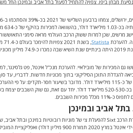
סיעת מבחן ביפו. צפויה להתחיל לפעול בתל אביב ובמינכן החל מש
) מהר חוצבים, ירושלים, צ
מיליון דולר. בסך הכל, מתחילת השנה הסתכמו
שים הראשונים 2020. מדובר בהישג מרשים, שכן למרות ששוק הרכב העולמי מראה סימני התאוששו
נה. להערכת
Statista
, בשנת 2021 צפו
מכוניות בהשוואה ל-63.8 מיליון מכוניות ב-2020. שנת 2019 היתה בינתיים שנת הש
וששת תעשיית הרכב ב-2021, התאוששו גם המכירות של מובילאיי. להערכת מנכ"ל אינטל, פט גלסינגר, 
ה להגדלת התוכן הסיליקוני בתוך מכוניות חדשות. לדבריו, עד סו
העשור יגיע שוק השבבים עבור תעשיית הרכב להיקף של כ-115 מיליארד דולר. מדובר בשיעור חסר-תקדים: על פי ההע
בתעשייה, בשנת 2021 יסתכם שוק השבבים העולמי בכ-520-530 מיליארד דולר. יחד עם זאת, גם שוק השבבים יצ
מכירות השבבים.
בחודש שעבר חשפה מובילאיי הסכם עם חברת השכרת הרכב Sixt להפעלת צי של מוניות רובוטיות במינכן ובתל אבי
להזמין באמצעות אפליקציית Moovit (שנירכשה על-ידי אינטל במרץ 2020 תמורת 900 מיליון דולר) ואפליקציית