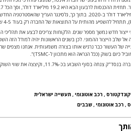
השלישי צמחו ב-5% והסתכמו בכ-18.1 מיליא
מיליארד דולר מכירות ב-2021, בהשוואה לכ- 73.5 מיליארד דולר ב-2020. בתוך כך, גלסינגר העריך שהאסטרטג
י ייצור חדש נמשך מספר שנים. הלקוחות צריכים לבצע את תהליכי ה
 אל שלב הייצור ההמוני. לכן בשנים הראשונות יהיה למודל הזה הש
יה של העשור כבר נרגיש אותו בצורה משמעותית. אנחנו מצפים שריו
כיום בשוק (ככל הנראה הוא מתכוון ל-TSMC)".
בשוק ההון לא התלהבו מהדו"ח של אינטל. מניית החברה בנסד"ק צנחה בסוף השבוע בכ-11.7%, וקיצצה א
קונדקטורס
,
רכב אוטונומי
,
תעשייה ישראלית
ס
,
רכב אוטונומי
,
שבבים
ותך