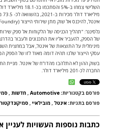
אינטל, להיכנס אל שוק מתן שירותי הייצור (Foundry), תתחיל להשפיע מהותית על התוצאות של החברה רק בעוד 4-5 שנים.
גלסינגר: "תהליך הכניסה של הלקוחות אל ספק שירות
של הספק, להעביר אליו את התכנונים ולעבור בהדרגה
מינימלית על התוצאות של אינטל, אבל במחצית השני
עסקי הייצור שלנו תהיה דומה מאוד לזו של הספק המוביל 
החברה לכ-201 מיליארד דולר.
פורסם בקטגוריות:
Automotive
,
חדשות
,
סמי
פורסם בתגיות:
אינטל
,
מובילאיי
,
סמיקונדקטור
כתבות נוספות העשויות לעניין א