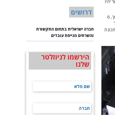
, אשר יהיו
דרושים
הערכה מבוססת על מחשב הנהיגה של מובילאיי ועל מערך היקפי של 28 חיישנים: 13 מצלמות, 3 חיישני LiDAR לטווח ארוך, 6
-גבי שבב (SoC) של
חברה ישראלית בתחום התקשורת
650Watt. המחשב בנוי במתכונת
והשרתים מגייסת עובדים
הירשמו לניוזלטר
שלנו