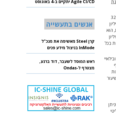
Agile CI/CD יתקיים ב-4 באוגוסט
נת
2026
מחו ברבעון השלישי של 2021 בכ-39% והסתכמו ב-326
אנשים בתעשייה
 מכירותיה בכ-1.03 מיליארד דולר, בהשוואה למכירות בהיקף של כ-634 מיליון
ת, הוא
יות להימכר בעולם כ-71.4 מיליון
קרן Steel מאשימה את מנכ"ל
יא שבה נמכרו כ-74.9 מיליון מכוניות בכל
InMode בניצול מידע פנים
למובילאיי
ראש המוסד לשעבר, דוד ברנע,
ף
מצטרף ל-Ondas
רכות
מח בשיעור
ב, שניתן
 המוביליטי