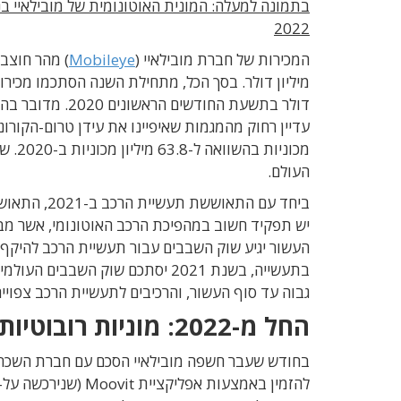
בתמונה למעלה: המונית האוטונומית של מובילאיי בנ
2022
המכירות של חברת מובילאיי (
Mobileye
דולר בתשעת החוד
עדיין רחוק מהמגמות שאיפיינו את עידן טרום-הקורו
העולם.
ביחד עם התא
יש תפקיד חשוב במהפיכת הרכב האוטונומי, אשר מביא
גבוה עד סוף העשור, והרכיבים לתעשיית הרכב צפויים לתפוס כ-11% מכלל 
החל מ-2022: מוניות רובוטיות בתל אביב ובמינכן