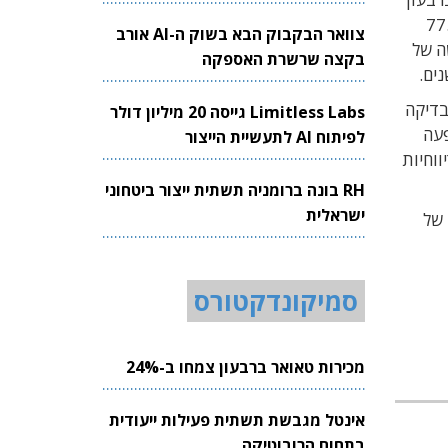
רד דולר. תחזית ההכנסות לרבעון הבא היא 19.2 מיליארד דולר, וסך הכל 77.7
צוואר הבקבוק הבא בשוק ה-AI אורב
יה החדשה של
בקצה שרשרת האספקה
בדיקה
Limitless Labs גייסה 20 מיליון דולר
פעה
לפיתוח AI לתעשיית הייצור
וחיות
RH בונה ברומניה תשתית ייצור ביטחוני
ישראלית
ת שווי השוק של
סמיקונדקטורס
מכירות טאואר ברבעון צמחו ב-24%
אינטל מגבשת תשתית פעילות ייעודית
בתחום הרובוטיקה