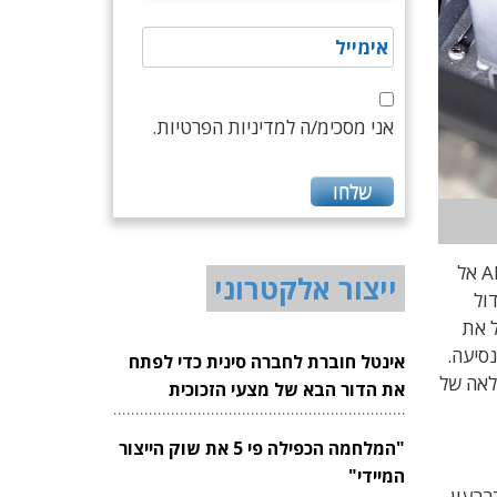
אני מסכימ/ה למדיניות הפרטיות.
בתוך כך, בחודש שעבר חשפה מובילאיי את טכנולוגיית SuperVision, אשר מקרבת את הפונקציונליות של מערכות ADAS אל
ייצור אלקטרוני
גדול
ים במקביל את
י אקטיבית בנסיעה.
אינטל חוברת לחברה סינית כדי לפתח
מלאה של
את הדור הבא של מצעי הזכוכית
לשבבים
"המלחמה הכפילה פי 5 את שוק הייצור
המיידי"
רבעון