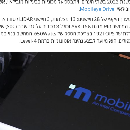
ONE של סיקסט. השירות יתחיל ברמה נסיונית כבר בשנת 2022 בשתי הערים, ויתבסס על מכוניות בבעלות מובילאיי
.
Mobileye Drive
חיישני LiDAR לטווח קצר ו-6 מערכות מכ"ם נפרדות. המחשב הוא מדגם AVKIT58 וכולל 8 רכיבים על
מובילאיי מסוג EyeQ-5. הוא מספק עוצמת עיבוד כוללת של 192TOPS בצריכת הספק של s
ם. הוא מיועד לבצע נהיגה אוטונומית ברמת Level-4.