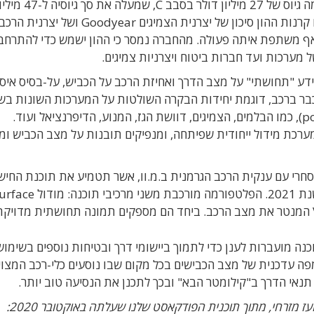
חברת טאקטייל מוביליטי (Tactile Mobility) השלימה ג
את סבב ההשקעה הובילה דלק מוטורס והשתתפו בו קרנות ההון סיכון של יצרנית הצמיגי
מים ואף משתפת איתה פעולה. מהחברה נמסר כי ההון ישמש כדי להתרחב
 מערכות ועד חברות ביטוח ויצרניות צמיגים.
דע "תחושתי" על מצב הדרך ואחיזת הרכב על הכביש, על-
בסיס איס
 כבר ברכב, דוגמת יחידות הבקרה השולטות על המערכות השונות ב
p
), כמו הבלמים, הצמיגים, דוושת הגז, המנוע, הדיפרנציאל ועוד.
רכת מידול ייחודית שפיתחה, ומנפיקים תובנות על מצב הכביש ומ
יל על הסכם מסחרי עם ענקית הרכב הגרמנית ב.מ.וו, אשר תטמיע את תוכנת החי
20.
הפלטפורמה
מורכבת משני מרכיבי תוכנה: מודול
urface
המנטר את מצב הרכב
. ביחד הם מספקים תמונה תחושתית מדויקת
ה מועברות לענן כדי לתמוך ביישומי דרך ובטיחות נוספים בשימוש 
ה עדכנית של מצב הכבישים בכל מקום שבו נוסעים כלי-רכב המצוי
תנאי הדרך ב"קילומטר הבא"
ובכך לתכנן את הנסיעה טוב יותר.
ועז מזרחי, מתוך תוכנית הפודקאסט שלנו שעלתה באוקטובר 2020: