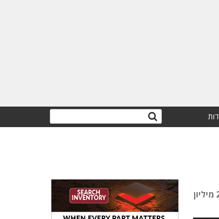
דות
טאקטייל, שפיתחה תוכנה המאפשרת להסיק מחיישני הרכב על אחיזת הכביש ותנאי הדרך, השלימה גיוס של 27 מיליון