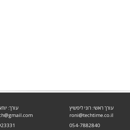
עורך ראשי: רוני ליפשיץ
עורך: יוחא
sch@gmail.com
roni@techtime.co.il
923331
054-7882840