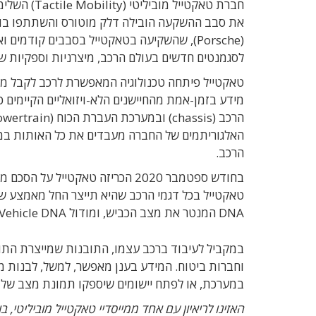
(Porsche), שהשקיעה בטאקטייל בסבבים קוד
לסגמנטים חדשים בעולם הרכב, מיצרניות וספקיות של
טאקטייל פיתחה טכנולוגיה המאפשרת לרכב לקבל מי
מידע בזמן-אמת מהחיישנים הלא-ויזואליים הקיימים
הרכב (
chassis
) ובמערכת העברת הכוח (
owertrain
האלגוריתמים של החברה מעבדים את כל האותות במע
הרכב.
בחודש ספטמבר 2020 הכריזה טאקטי
טאקטייל בכל דגמי הרכב שהיא תייצר החל מאמצע שנת 21
DNA
המנטר את מצב הכביש, ומודול
Vehicle DNA
במקביל לעיבוד ברכב עצמו, התובנות שמייצרת התוכנ
וחברות ביטוח.
המידע בענן מאפשר, למשל, לבנות מפ
במערכת, או לפתח יישומים שיספקו תמונת מצב של 
האזינו לריאיון עם אחד ממייסדיי טאקטייל מוביליטי, ב