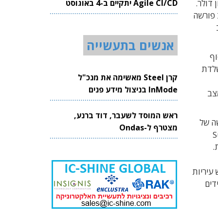
Agile CI/CD יתקיים ב-4 באוגוסט
יוס של 27 מיליון דולר בסבב C, שמעלה את סך גיוסיה ל-47 מיליון דולר.
2026
ם Goodyear ושל יצרנית הרכב פורשה
אנשים בתעשייה
וף
שלדת
קרן Steel מאשימה את מנכ"ל
InMode בניצול מידע פנים
צב
ראש המוסד לשעבר, דוד ברנע,
שה של
מצטרף ל-Ondas
S
.
עיריות
דים