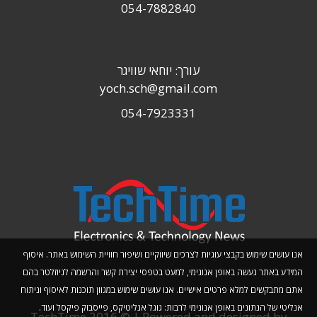
054-7882840
עורך: יוחאי שוויגר
yoch.sch@gmail.com
054-7923331
אנו עושים שימוש בקבצי עוגיות לצרכים שיווקיים ושיפור חוויית השימוש באתר. איסוף
המידע באתר נעשה באופן אנונימי, למעט בטפסי יצירת קשר והרשמה לניוזלטר בהם
אתם מתבקשים למלא פרטים אישיים. אנו עושים שימוש במגוון תוכנות לאיסוף וניתוח
אנליטי של הנתונים באופן אנונימי לרבות: גוגל אנליטיקס, פייסבוק פיקסל ועוד.
TechTime 2016 © | Powered and designed by