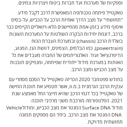
וספקיות של מערכות ועד חברות ביטוח ויצרניות צמיגים.
טאקטייל פיתחה טכנולוגיה המאפשרת לרכב לקבל מידע
"תחושתי" על מצב הדרך ואחיזת הרכב על הכביש, על-
בסיס
איסוף מידע בזמן-אמת מהחיישנים הלא-ויזואליים הקיימים כבר
ברכב, דוגמת יחידות הבקרה השולטות על המערכות השונות
בשלדת הרכב (
chassis
) ובמערכת העברת הכוח
(
powertrain
), כמו הבלמים, הצמיגים, דוושת הגז, המנוע,
הדיפרנציאל ועוד. האלגוריתמים של החברה מעבדים את כל
האותות במערכת מידול ייחודית שפיתחה, ומנפיקים תובנות
על מצב הכביש ומצב הרכב.
בחודש ספטמבר 2020 הכריזה טאקטייל על הסכם מסחרי עם
ענקית הרכב הגרמנית ב.מ.וו, אשר תטמיע את תוכנת החישה
של טאקטייל בכל דגמי הרכב שהיא תייצר החל מאמצע שנת
2021.
הפלטפורמה
מורכבת משני מרכיבי תוכנה:
מודול
Surface DNA
המנטר את מצב הכביש, ומודול
Vehicle
DNA
המנטר את מצב הרכב
. ביחד הם מספקים תמונה
תחושתית מדויקת.