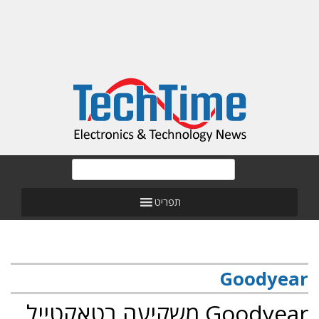
תפריט
Goodyear
Goodyear משקיעה בטאקטייל