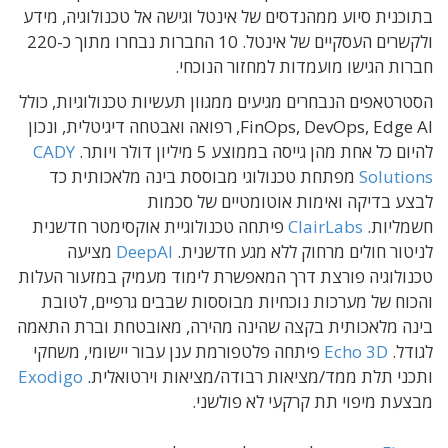
בתוכנית סיוע ממהנדסים של אינטל וגישה אל טכנולוגיה, מידע
ולקשרים העסקיים של אינטל. 10 החברות נבחרו מתוך כ-220
חברות הגישו מועמדות למחזור הנוכחי.
הסטרטאפים הנבחרים מגיעים ממגוון תעשיות טכנולוגיות, כולל
FinOps, DevOps, Edge AI, רפואה ואבטחה דיגיטלית, ונכון
להיום כל אחת מהן גייסה בממוצע 5 מיליון דולר ויותר.
CADY
Solutions
מפתחת טכנולוגי מבוססת בינה מלאכותית כד
לבצע בדיקה ואימות אוטומטיים של סכמות
חשמליות.
ClairLabs
פיתחה טכנולוגיית אוקסימטר חדשנית
לניטור חולים מרחוק ללא מגע חדשנית.
DeepAI
מציעה
טכנולוגיה פורצת דרך המאפשרת לימוד מעמיק במזעור העלות
והכוח של מערכות נוכחיות מבוססות שבבים גרפיים, לטובת
בינה מלאכותית בקצה שהינה מהירה, מאובטחת וברת התאמה
לגודל.
Echo 3D
פיתחה פלטפורמת ענן עבור יישומי, משחקי
ותכני תלת ממד/מציאות רבודה/מציאות וירטואלית.
Exodigo
מבצעת מיפוי תת קרקעי לא פולשני.