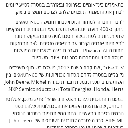
בתאגידים בינלאומיים באירופה ובארה"ב, במטרה לסייע ליזמים
לבחון את התאמת המוצרים שלהם לצרכים ממשיים בשוק.
לדברי החברה, למחזור הנוכחי נבחרו חמישה סטארטאפים
מתוך כ-400 מועמדים. המשתתפים פעלו בתחומים המשקפים
שתי מגמות בולטות בשוק הטכנולוגיה כיום: הביקוש הגובר
לתשתיות אנרגיה וקירור עבור דאטה סנטרים, לצד התחזקות
תחום ה-Physical AI – מערכות בינה מלאכותית הפועלות
בעולם הפיזי ומתחברות למכונות, ציוד ותשתיות.
Drive TLV, שהוקמה בשנת 2017, פועלת בשיתוף תאגידים
גלובליים במטרה לקדם מסחור טכנולוגיות של סטארטאפים. בין
השותפים בתוכנית נמנות חברות כמו John Deere, Michelin,
TotalEnergies, Honda, Hertz ו-NXP Semiconductors.
במסגרת התוכנית נערכו מפגשים בישראל, פריז, מינכן, אטלנטה
ודטרויט, שבהם הציגו היזמים את הטכנולוגיות שלהם בפני
גורמים בכירים בתעשייה. אחת המשתתפות במחזור הנוכחי,
AIRS ML, כבר הצטרפה לתוכנית השותפים של John Deere
בעקבות קשרים שנוצרו במהלך הפעילות.