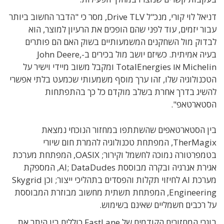
דניאל לוי קורי, מנכ"ל Drive TLV, מסר כי "הדבר החשוב ביותר
עבור יזמים, עוד לפני שהם הופכים את הרעיון למוצר, הוא
לבדוק מול השחקנים המשמעותיים בשוק האם הם פותרים
בעיה אמיתית. כשיזם יושב מול בכירים ב-John Deere,
Michelin או TotalEnergies ומקבל משוב מיידי וישיר על
הטכנולוגיה שלו, זהו ערך מוסף משמעותי שכמעט בלתי אפשרי
להשיג בדרך אחרת בשלב מוקדם כל כך בהתפתחות
הסטארטאפ".
בין הסטארטאפים שהשתתפו במחזור הנוכחי נמצאת
TherMagix, המפתחת טכנולוגיה להמרת חום שיורי
בטמפרטורה נמוכה לחשמל וקירור; OASIX, המפתחת מערכת
אגירת אנרגיה ובקרה מבוססת AI; DataDudes, המספקת
מערכת AI לחיזוי תקלות והפסדים בתהליכי ייצור; וכן Skygrid
Engineering, המפתחת תשתית מחשוב מבוזרת המבוססת
על רכבים חשמליים שאינם בשימוש.
בוגרי המחזורים הקודמים של FastLane כוללים בין היתר את