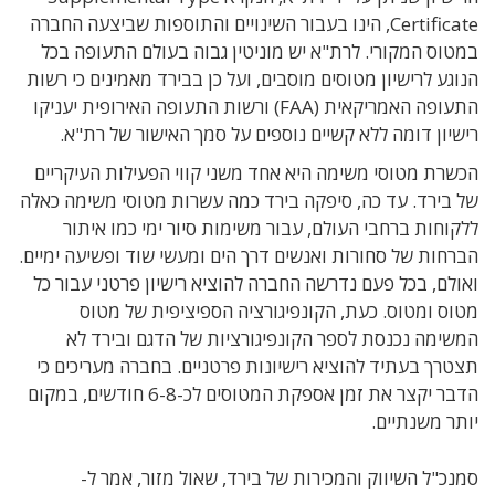
Certificate, הינו בעבור השינויים והתוספות שביצעה החברה
במטוס המקורי. לרת"א יש מוניטין גבוה בעולם התעופה בכל
הנוגע לרישיון מטוסים מוסבים, ועל כן בבירד מאמינים כי רשות
התעופה האמריקאית (FAA) ורשות התעופה האירופית יעניקו
רישיון דומה ללא קשיים נוספים על סמך האישור של רת"א.
הכשרת מטוסי משימה היא אחד משני קווי הפעילות העיקריים
של בירד. עד כה, סיפקה בירד כמה עשרות מטוסי משימה כאלה
ללקוחות ברחבי העולם, עבור משימות סיור ימי כמו איתור
הברחות של סחורות ואנשים דרך הים ומעשי שוד ופשיעה ימיים.
ואולם, בכל פעם נדרשה החברה להוציא רישיון פרטני עבור כל
מטוס ומטוס. כעת, הקונפיגורציה הספיציפית של מטוס
המשימה נכנסת לספר הקונפיגורציות של הדגם ובירד לא
תצטרך בעתיד להוציא רישיונות פרטניים. בחברה מעריכים כי
הדבר יקצר את זמן אספקת המטוסים לכ-6-8 חודשים, במקום
יותר משנתיים.
סמנכ"ל השיווק והמכירות של בירד, שאול מזור, אמר ל-