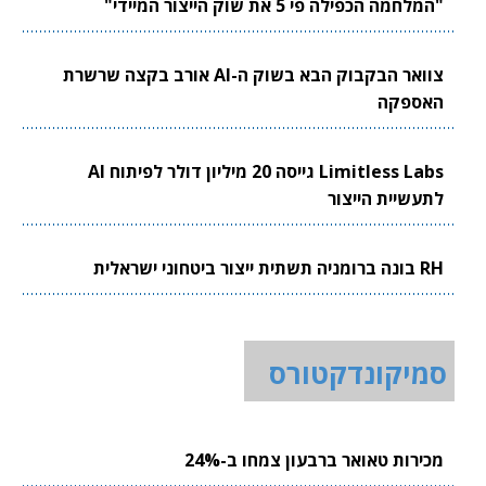
"המלחמה הכפילה פי 5 את שוק הייצור המיידי"
צוואר הבקבוק הבא בשוק ה-AI אורב בקצה שרשרת
האספקה
Limitless Labs גייסה 20 מיליון דולר לפיתוח AI
לתעשיית הייצור
RH בונה ברומניה תשתית ייצור ביטחוני ישראלית
סמיקונדקטורס
מכירות טאואר ברבעון צמחו ב-24%