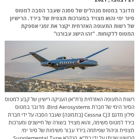
מדובר במטוס מנהלים של ססנה שעבר הסבה למטוס
סיור ימי והוא מצויד במערכות תצפית של בירד. הרישיון
של רשות התעופה האזרחית יקצר את זמני אספקת
המטוס ללקוחות. "זהו הישג עבורנו"
רשות התעופה האזרחית (רת"א) העניקה רישיון של קבע למטוס
הסיור הימי של חברת Bird Aerosystems. מדובר במטוס
סילון מדגם Cessna CJ3 [בתמונה] שעבר הסבה על ידי חברת
בירד למטוס משימה, והוא מצויד בשורה של חיישנים ומערכות
תצפית וניהול שפיתחה בירד עבור משימות של סיור ימי.
הרישיון שניתן על ידי רת"א, הנקרא Supplemental Type