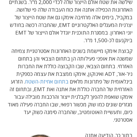
שילשה את שטח אולם הייצור שלה לכדי 2,000 מ"ר. בשנתיים
האחרונות הכפילה אתנה את כוח העבודה שלה פי שלושה.
במקביל, בימים אלה מרחיבה אימקו גם את שטח הייצור של
יצרנית המעגלים האלקטרוניים EMT, שהחברה רכשה בחודש
יוני האחרון. במסגרת התוכנית יוגדל אולם הייצור של EMT
ביוקנעם לכ-1,500 מ"ר.
קבוצת אימקו מיישמת בשנים האחרונות אסטרטגיית צמיחה
שמשנה את אופני פעילותה הן בתחום הצבאי והן בתחום
האזרחי. בתחום הצבאי, שבו הקבוצה כוללת את החברות
ניר-אור, ADT ואינוקון, אימקו ממצבת את עצמה כספקית
בינלאומית של פתרונות מלאים
בתחום אחיזת-השטח
. הזרוע
האזרחית של החברה כוללת את אתנה ואת EMT, ובתחום זה
אימקו שואפת להפוך לקבלנית ייצור והרכבות מובילה עבור
מגזרים שונים כמו שוק מכשור רפואי, שבו החברה פעילה מאוד
כיום, ותעשיית האוטומטיב, שהחברה סימנה כשוק יעד
אסטרטגי.
בתוך כך, הודיעה אתנה