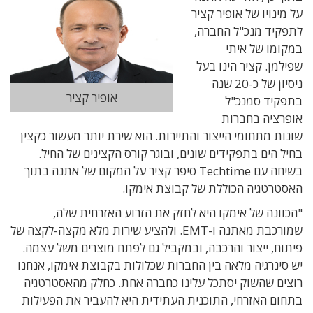
על מינויו של אופיר קציר
לתפקיד מנכ"ל החברה,
במקומו של איתי
שפילמן.
קציר הינו בעל
ניסיון של כ-20 שנה
אופיר קציר
בתפקיד סמנכ"ל
אופרציה בחברות
שונות מתחומי הייצור והתיירות. הוא שירת יותר מעשור כקצין
בחיל הים בתפקידים שונים, ובוגר קורס הקצינים של החיל.
בשיחה עם Techtime סיפר קציר על המקום של אתנה בתוך
האסטרטגיה הכוללת של קבוצת אימקו.
"הכוונה של אימקו היא לחזק את הזרוע האזרחית שלה,
שמורכבת מאתנה ו-EMT. ולהציע שירות מלא מקצה-לקצה של
פיתוח, ייצור והרכבה, ובמקביל גם לפתח מוצרים משל עצמה.
יש סינרגיה מלאה בין החברות שכלולות בקבוצת אימקו, אנחנו
רוצים שהשוק יסתכל עלינו כחברה אחת. כחלק מהאסטרטגיה
בתחום האזרחי, התוכנית העתידית היא להעביר את הפעילות