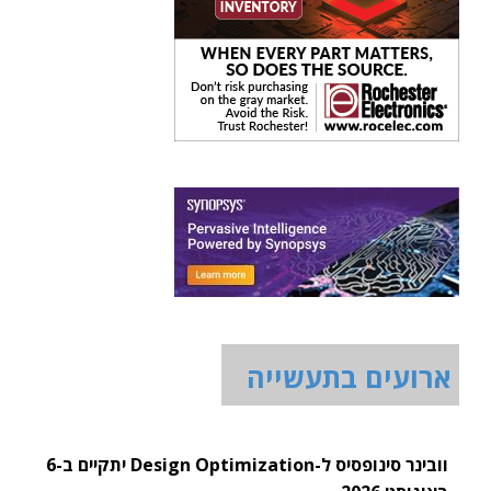
ארועים בתעשייה
וובינר סינופסיס ל-Design Optimization יתקיים ב-6