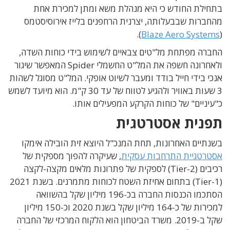
בתחילת החודש כי היא מנהלת משא ומתן למכירת אחת
מהחברות שבבעלותה, יצרנית הרחפנים בלייז אירוסיסטמס
).
Blaze Aero Systems
)
החברה מפתחת מל"טים צבאיים לשימוש בידי כוחות השדה,
ולאחרונה חשפה את המל"ט החשמלי Spider המאפשר שיגור
אנכי בידי חייל בודד ומעבר לשיוט אופקי. המל"ט מסוגל לשהות
3 שעות באוויר ולהגיע לטווח של עד 30 ק"מ. הוא מיועד לשמש
כ"עיניים" של כוחות הקרקע המפעילים אותו.
תפנית אסטרטגית
בשנתיים האחרונות, תחת המנכ"ל היוצא זית הובילה אימקו
אסטרטגיית התרחבות עסקית
, שעיקרה להפוך מספקית של
רכיבים (Tier-2) לספקית של פתרונות מלאים מקצה-לקצה
(Tier-1) בתחום אחיזת השטח לכוחות מתמרנים. בשנת 2021
הסתכמו הכנסות החברה בכ-196 מיליון שקל בהשוואה
למכירות של כ-164 מיליון שקל בשנת 2020 וכ-150 מיליון
שקל ב-2019. משרד הביטחון הוא הלקוח המרכזי של החברה