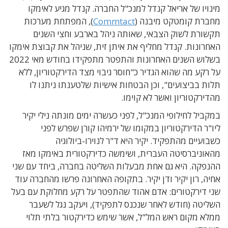
מינויו של אריאל קנדל למנכ"ל החברה. קנדל מגיע לאימקו
מחברת קומטקט מיבנה (
Commtact
), המפתחת מערכות
תקשורת לשוק הצבאי, שאותה ניהל בארבע וחצי השנים
האחרונות. קנדל מחליף את איתן זית, שניהל את קבוצת אימקו
בשלוש השנים האחרונות והתפטר מתפקידו בחודש מאי 2022
על רקע מה שהוא הגדיר כ"חוסר גיבוי מצד הדירקטוריון, ללא
תלות בביצועים", וכן הבטחות אישיות שלטענתו ניתנו לו
מהדירקטוריון ואשר לא קוימו.
במקביל לחילופי המנכ"ל, לפני כעשרה ימים מונתה נילי יקיר
ליו"ר הדירקטוריון במקומו של ירמיהו קורן שפרש לפני
כשבועיים מהתפקיד. יקיר היא ד"ר לנוירו-ביולוגיה
מהאוניברסיטה העברית, ושימשה כדירקטורית באימקו מאז
ההנפקה. היא גם אחת מבעלות השליטה בחברה, ביחד עם שני
אחיה, רון יקיר ודן יקיר. בתקופה האחרונה פרשו מהחברה עוד
שני דירקטורים: אדם אהוד שהתפטר על רקע מחלוקת עם בעל
השליטה (חודש לאחר שנכנס לתפקיד), ויעקב נגל לשעבר
ממלא מקום ראש המל"ל, אשר שימש כדירקטור בלתי תלוי