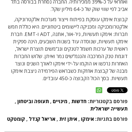
ואחראי על כ-39% ממכירותיה. החברה נסחרת בבורסה בתל
אביב לפי שווי שוק של כ-64 מיליון שקל.
קבוצת אימקו עוסקת בפיתוח וייצור מערכות אלקטרוניקה,
אלקטרומכניקה ומכניקה ליישומים ביטחוניים. היא כוללת חמש
חברות: אימקו תעשיות, ניר-אור, אתנה, ADT ו-EMT. חברת
אימקו תעשיות, שנוסדה עוד בשנות השבעים, הינה ספקית
ראשית של ערכות חשמל לטנקים ונג”משים תוצרת ישראל,
דוגמת טנק המרכבה והנגמ”שים נמר ואיתן. שלוש החברות
האחרות נרכשו או הוקמו על-ידי אימקו לאורך השנים ונוצר
מבנה של קבוצת אחזקות כשבראש הפירמידה ניצבת אימקו
תעשיות. בסך הכול הקבוצה כ-450 עובדים.
פורסם בקטגוריות:
חדשות
,
מינויים
,
תעופה וביטחון
,
תעשייה ישראלית
פורסם בתגיות:
אימקו
,
איתן זית
,
אריאל קנדל
,
קומטקט