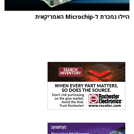
היילו נמכרת ל-Microchip האמריקאית