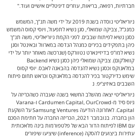
חברתיות, רפואה, בריאות, עוזרים דיגיטליים אישיים ועוד."
ניוריאליטי נוסדה בשנת 2019 על ידי משה תנ”ך, המשמש
כמנכ”ל, צביקה שמואלי, סגן נשיא לתפעול, ויוסי קסוס המשמש
כסגן נשיא לפיתוח שבבים. לפני הקמת ניוריאליטי, משה תנ”ך
כיהן בתפקידים בכירים כמנהל הנדסה במארוול ובאינטל וסגן
נשיא למו”פ בדיזיינארט נטוורקס (שנרכשה מאוחר יותר על ידי
קוואלקום). צביקה שמואלי כיהן כסגן נשיא Backend
במלאנוקס וכסגן נשיא להנדסה בהבאנה לאבס. יוסי קסוס
שימש כדירקטור בכיר להנדסה במלאנוקס וכראש תחום פיתוח
השבבים באיזיצ’יפ. נ
ניוריאליטי יצאה מהשלב החשאי בשנה שעברה כשהכריזה על
גיוס סיד מ-Cardumen Capital, OurCrowd ו-Varana
Capital. לאחרונה הודיעה Samsung Ventures על השקעת
הון בחברה. בנובמבר 2021, הכריזה החברה על חתימת הסכם
עם IBM לפיתוח הדור הבא של פלטפורמות בינה מלאכותית
עתירות ביצועים להסקה (inference) שיציעו שיפורים