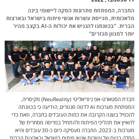
החברה, המפתחת פתרונות הסקה ליישומי בינה
מלאכותית, מגייסת עשרות אנשי פיתוח בישראל ובארצות
הברית. "בכוונתנו להנגיש את יכולות ה-AI בקצב מהיר
יותר למגוון מגזרים"
חברת הסטארט-אפ ניוריאליטי (NeuReality) מקיסריה,
המפתחת מערכות AI לדטה סנטרים, הודיעה כי בכוונתה
להכפיל בשנה הקרובה את כמות העובדים בחברה, וזאת כדי
להאיץ את תהליכי הפיתוח ולהתחיל בפריסה מסחרית של
מערכות ב-2023. החברה מעסיקה כיום כ-30 עובדים והיא
החלה בגיוס של עשרות אנשי פיתוח בישראל ובארצות הברית