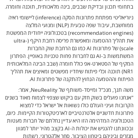
בתחומי תכנון ובדיקת שבבים, בינה מלאכותית, תוכנה וחומרה.
ניוריאליטי מפתחת פתרונות הסקה (inference) ליישומי ראיה
ממוחשבת, עיבוד שפה טבעית (NLP) ומנועי המלצה
(recommendation engines) בטכנולוגיה ייחודית המפשטת
את תהליך ההטמעה ומאפשרת פריסה רחבת היקף (ultra-
scale) של פתרונות AI כמו גם הרחבת שוק החברות
המשתמשות ב-AI גם לחברות פחות טכניות באופיין. הפתרון
המקיף של הסטארט-אפ כולל חומרה (שבב הבינה המלאכותית
NR1) תוכנה וכלי פיתוח שיחדיו מפשטים ומאיצים את תהליך
הפיתוח וההטמעה הנחוץ להתקנה של פתרונות AI.
משה תנך, מנכ"ל ומייסד-משותף של NeuReality, אמר:
"אנחנו פועלים בשוק חזק עם ביקוש שצפוי לצמוח מאוד בשנים
הקרובות ועיני העולם כולו נשואות אל ישראל כדי למצוא
פתרונות חדשניים אלטרנטיביים לארכיטקטורות הקיימות. כיום,
הטכנולוגיה המדהימה הזו היא עדיין נחלתם של חברות מעטות
ובכוונתנו להנגיש את יכולות ה-AI בקצב מהיר יותר למגוון
מגזרים וביניהם ביטחון הציבור, סחר אלקטרוני, רשתות