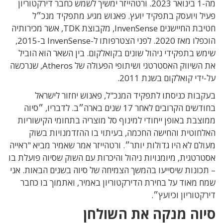
מה-1 בינואר 2023. ורטהייזר ימשיך לשמש כחבר דירקטוריון
פעיל ויועסק בתפקיד יועץ. פאנוש מגיע מתפקיד מנכ״ל
חטיבת החיישנים InvenSense, מקבוצת TDK, אשר מכירותיה
הוכפלו מאז 2020. לפני הצטרפותו ל-InvenSense ב-2015,
שימש בתפקידי ניהול שונים בקואלקום. בין השאר הוא הוביל
את השיווק האסטרטגי ושיתופי הפעולה של Atheros, שנרכשה
על-ידי קואלקום בשנת 2011.
בעקבות כניסתו לתפקיד המנכ"ל, פאנוש יחזור לישראל
בחודשים הקרובים לאחר 17 שנים בארה״ב. לדבריו, ״סיוה
ממוצבת באופן ייחודי למינוף סל מוצריה בתחומי הקישוריות
האלחוטית והחישה החכמה, בעיתוי בו ההזדמנויות בשוק
מעולם לא היו גדולות יותר״. ורטהייזר אמר שאמיר מביא "ראייה
אסטרטגית, מיומנויות ניהול והיכרות עם השוק שסיוה פועלת בו
– תכונות שיסייעו בהמשך הצמיחה של סיוה בשנים הבאות. אני
שמח מאוד על בחירת הדירקטוריון באמיר, ואתמוך בו כחבר
דירקטוריון וכיועץ״.
סיוה מנקה את השולחן