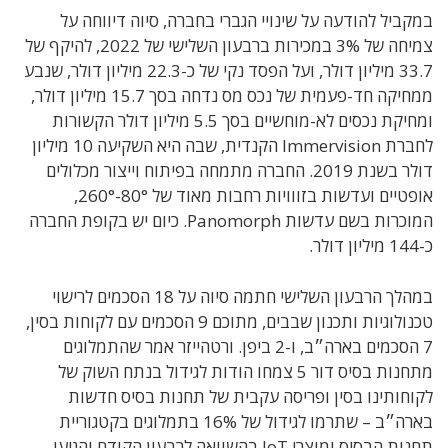
במקביל להודעה על שינויי הגברי בחברה, סיוה דיווחה על
צמיחה של 3% במכירות ברבעון השלישי של 2022, להיקף של
33.7 מיליון דולר, ועל הפסד נקי של כ-22.3 מיליון דולר, שנבע
ממחיקה חד-פעמית של נכס מס נדחה בסך 15.7 מיליון דולר,
ומחיקת נכסים לא-מוחשיים בסך 5.5 מיליון דולר הקשורות
לחברת Immervision הקנדית, שבה היא השקיעה 10 מיליון
דולר בשנת 2019. החברה מתמחה בפיתוח וייצור מכלולים
אופטיים ועדשות בזווויות רחבות מאוד של 80°-260°,
המוכרות בשם עדשות Panomorph. כיום יש בקופת החברה
כ-144 מיליון דולר.
במהלך הרבעון השלישי חתמה סיוה על 18 הסכמים לרישוי
טכנולוגיות ותכנון שבבים, מתוכם 9 הסכמים עם לקוחות בסין,
7 הסכמים בארה״ב, ו-2 ביפן. ורטהייזר אמר שהתמלוגים
מתחנות בסיס דור 5 צמחו הודות לגידול בנתח השוק של
לקוחותינו בסין ופריסה עקבית של תחנות בסיס חדשות
בארה״ב – שתרמו לגידול של 16% בתמלוגים בקטגוריית
תחנות הבסיס ומוצרי IoT בהשוואה לרבעון הקודם והגיעו