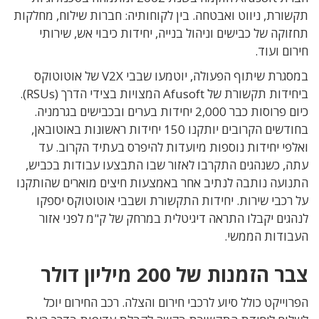
תקשורת, ניווט ואבטחה. בין לקוחותיה: חברות שילוח, מחלקות
תחזוקה של כבישים וניהול בנייה, יחידות כיבוי אש, שירותי
חירום ועוד.
במסגרת שיתוף הפעולה, יוטמעו שבבי V2X של אוטוטוקס
ביחידות תקשורת של Afusoft המצויות בצידי הדרך (RSUs).
כיום פרוסות כבר 2,000 יחידות בערים ובכבישים בגרמניה.
בחודשים הקרובים יותקנו 150 יחידות ראשונות באוטובאן,
ואלפי יחידות נוספות מיועדות להיפרס בעתיד הקרוב. עד
עתה, כשנהגים התקרבו לאזור שבו התבצעו עבודות בכביש,
התנועה נותבה לנתיב אחר באמצעות חיצים מוארים שהותקנו
על רכבי שירות. יחידות התקשורת ושבבי אוטוטוקס יספקו
לנהגים יקבלו התראה דיגיטלית במרחק של ק"מ לפני אזור
העבודות הממשי.
צבר הזמנות של 200 מיליון דולר
הפרוייקט כולל סיוע לרכבי חירום והצלה. רכב החירום יוכל