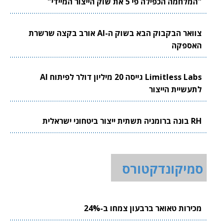
"המלחמה הכפילה פי 5 את שוק הייצור המיידי"
צוואר הבקבוק הבא בשוק ה-AI אורב בקצה שרשרת
האספקה
Limitless Labs גייסה 20 מיליון דולר לפיתוח AI
לתעשיית הייצור
RH בונה ברומניה תשתית ייצור ביטחוני ישראלית
סמיקונדקטורס
מכירות טאואר ברבעון צמחו ב-24%