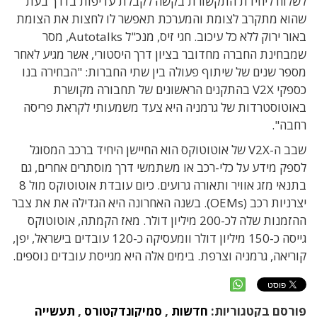
לשלוח ליחידת התקשורת בקשה לקבלת עדיפות בדרך בעת
שהוא מתקרב לצומת והמערכת תאפשר לו לחצות את הצומת
באור ירוק ללא כל עיכוב. חגי זיס, מנכ"ל Autotalks, מסר
שמבחינת החברה מחדובר בציון דרך היסטורי, אשר מגיע לאחר
מספר שנים של שיתוף פעולה בין שתי החברות: "הבחירה בנו
כספקי V2X בהתקנים הראשונים של תחבורה מקושרת
באוטוסטרדות של גרמניה היא צעד משמעותי לקראת פריסה
רחבה".
שבב ה-V2X של אוטוטוקס הוא החיישן היחיד ברכב המסוגל
לספק מידע על כלי-רכב או משתמשי דרך מוסתרים אחרים, גם
בתנאי מזג אוויר ותאורה גרועים. כיום עובדת אוטוטוקס מול 8
יצרניות רכב (OEMs). בשנה האחרונה היא הגדילה את את צבר
ההזמנות שלה לכ-200 מיליון דולר. מאז הקמתה, אוטוטוקס
גייסה כ-150 מיליון דולר וומעסיקה כ-120 עובדים בישראל, יפן,
קוריאה, גרמניה וצרפת. בימים אלה היא מגייסת עובדים נוספים.
פורסם בקטגוריות:
חדשות
,
סמיקונדקטורס
,
תעשייה