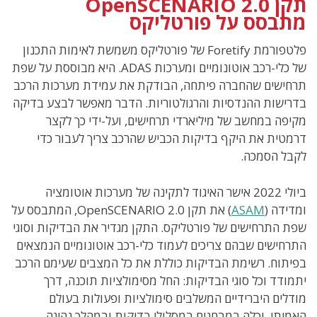
תקן OpenSCENARIO 2.0
מתבסס על פורטליקס
פלטפורמת Foretify של פורטליקס משמשת לאימות התכנון
של כלי-רכב אוטונומיים ומערכות ADAS. היא מבוססת על שפת
תרחישים שהחברה פיתחה, הבודקת את עמידת מערכות הרכב
בדרישות ההנדסיות והרגולטוריות. הדבר מאפשר לבצע בדיקה
מקיפה במחשב של מיליארדי תרחישים, ועל-ידי כך לקצר
דרמטית את היקף בדיקות הכביש שהרכב צריך לעבור כדי
לקבל הסמכה.
ביולי 2022 אישר האיגוד לתקינה של מערכות אוטומציה
ומדידה (
ASAM
) את תקן OpenSCENARIO 2.0, המתבסס על
שפת התרחישים של פורטליקס. התקן מגדיר את הבדיקות וסוגי
התרחישים שבהם צריכים לעמוד כלי-רכב אוטונומיים הנמצאים
בפיתוח. רשימת הבדיקות כוללת את כל המצבים שעימם הרכב
יתמודד וכל סוגי הבדיקות: החל מסימולציות תוכנה, דרך
מודלים היברידיים המשלבים סימולציות ופעולות בעולם
האמיתי, וכלה במבחנים במסלולי בדיקות ובמהלך נהיגה