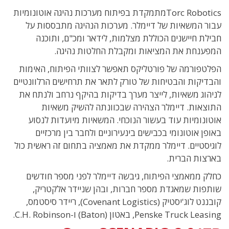
Torc Roboticsמתמקדת בפיתוח מערכות נהיגה אוטונומיות
עבור המשאיות של דיימלר. מערכות הנהיגה מתבססות על
חבילת חיישנים הכוללת מצלמות, לידאר ומכ"ם, ותוכנה
המפענחת את המציאות ומקבלת החלטות נהיגה.
הפלטפורמה של פורטליקס תאפשר לצוותי הפיתוח, האימות
והבדיקות והבטיחות של טורק לתאר את תרחישים הרלוונטיים
לניהוג משאיות, לייצר מערך בדיקות בהיקף נרחב ולנתח את
התוצאות.
דיימלר הצהירה שבכוונתה להשיק משאיות
אוטונומיות עוד בעשור הנוכחי. המשאיות מיועדות לנסוע
באופן אוטונומי בכבישים בינעירוניים ולחבר בין מרכזיים
לוגיסטיים. דיימלר ממקדת את מאמציה בתחום זה ראשית כול
בארצות הברית.
כחלק ממאמצי הפיתוח, גיבשה דיימלר לפני מספר חודשים
שותפות שמאגדת מספר חברות, ובהן שניידר אלקטריק,
קובננט לוג'יסטיק (Covenant Logistics), ריידר סיסטמס,
Penske Truck Leasing, באטון (Baton) ו-C.H. Robinson.