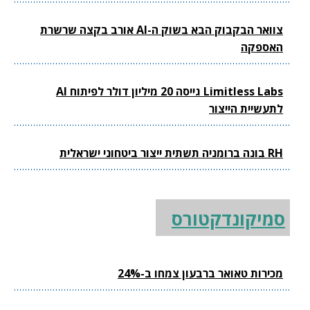
צוואר הבקבוק הבא בשוק ה-AI אורב בקצה שרשרת
האספקה
Limitless Labs גייסה 20 מיליון דולר לפיתוח AI
לתעשיית הייצור
RH בונה ברומניה תשתית ייצור ביטחוני ישראלית
סמיקונדקטורס
מכירות טאואר ברבעון צמחו ב-24%