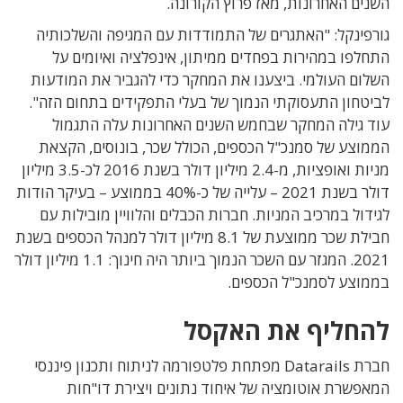
השנים האחרונות, מאז פרוץ הקורונה.
גורפינקל: "האתגרים של התמודדות עם המגיפה והשלכותיה
התחלפו במהירות בפחדים ממיתון, אינפלציה ואיומים על
השלום העולמי. ביצענו את המחקר כדי להגביר את המודעות
לביטחון התעסוקתי הנמוך של בעלי התפקידים בתחום הזה".
עוד גילה המחקר שבחמש השנים האחרונות עלה התגמול
הממוצע של סמנכ"ל הכספים, הכולל שכר, בונוסים, הקצאת
מניות ואופציות, מ-2.4 מיליון דולר בשנת 2016 לכ-3.5 מיליון
דולר בשנת 2021 – עלייה של כ-40% בממוצע – בעיקר הודות
לגידול במרכיב המניות. חברות הכבלים והלוויין מובילות עם
חבילת שכר ממוצעת של 8.1 מיליון דולר למנהל הכספים בשנת
2021. המגזר עם השכר הנמוך ביותר היה חינוך: 1.1 מיליון דולר
בממוצע לסמנכ"ל הכספים.
להחליף את האקסל
חברת Datarails מפתחת פלטפורמה לניתוח ותכנון פיננסי
המאפשרת אוטומציה של איחוד נתונים ויצירת דו"חות