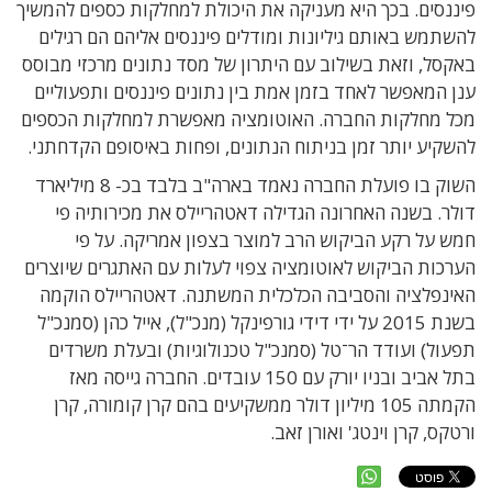
פיננסים. בכך היא מעניקה את היכולת למחלקות כספים להמשיך
להשתמש באותם גיליונות ומודלים פיננסים אליהם הם רגילים
באקסל, וזאת בשילוב עם היתרון של מסד נתונים מרכזי מבוסס
ענן המאפשר לאחד בזמן אמת בין נתונים פיננסים ותפעוליים
מכל מחלקות החברה. האוטומציה מאפשרת למחלקות הכספים
להשקיע יותר זמן בניתוח הנתונים, ופחות באיסופם הקדחתני.
השוק בו פועלת החברה נאמד בארה"ב בלבד בכ- 8 מיליארד
דולר. בשנה האחרונה הגדילה דאטהריילס את מכירותיה פי
חמש על רקע הביקוש הרב למוצר בצפון אמריקה. על פי
הערכות הביקוש לאוטומציה צפוי לעלות עם האתגרים שיוצרים
האינפלציה והסביבה הכלכלית המשתנה. דאטהריילס הוקמה
בשנת 2015 על ידי דידי גורפינקל (מנכ"ל), אייל כהן (סמנכ"ל
תפעול) ועודד הר־טל (סמנכ"ל טכנולוגיות) ובעלת משרדים
בתל אביב ובניו יורק עם 150 עובדים. החברה גייסה מאז
הקמתה 105 מיליון דולר ממשקיעים בהם קרן קומורה, קרן
ורטקס, קרן וינטג' ואורן זאב.