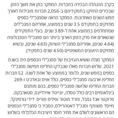
בקרב ההנהלה הבכירה בחברות. המחקר בחן את משך הזמן
שבכירים החזיקו בתפקידיהם ב-2,056 חברות מובילות לאורך
חמש השנים האחרונות. המחקר הראה שסמנכ"לי כספים
מחזיקים בתפקידם 3.5 שנים בממוצע, אחריהם המנכ"לים
שמתחלפים בממוצע אחת ל-3.89 שנים. בעלי התפקידים
שנשארים את פרק הזמן הארוך ביותר הם סמנכ"לי הטכנולוגיה
(4.64 שנים), אחריהם סמנכ"לי השיווק (4.63 שנים), ובשיא
מחזיקים היועצים המשפטיים (4.50 שנים בתפקיד).
המחקר מגלה ששיא העזיבות של סמנכ"לי הכספים היה בשנת
2021. שלוש חברות מאלו שנבדקו החליפו חמישה סמנכ"לי
כספים בחמש שנים, כלומר בממוצע של אחת לשנה. 52 חברות
החליפו ארבעה סמנכ"לי כספים, כולל אויס ובאדג'ט ו-269
חברות החליפו שלושה סמנכ"לי כספים, בהם מותגים
בינלאומיים רבים כולל טסלה, יונייטד איירליינס, סטארבקס,
פרוקטר אנד גמבל, פורד מוטור ופיליפ מוריס. דידי גורפינקל,
מייסד משותף ומנכ"ל דאטהריילס, הסביר כי סמנכ"לי הכספים
הם הראשונים לשלם את מחיר חוסר היציבות הכלכלתי בשלוש