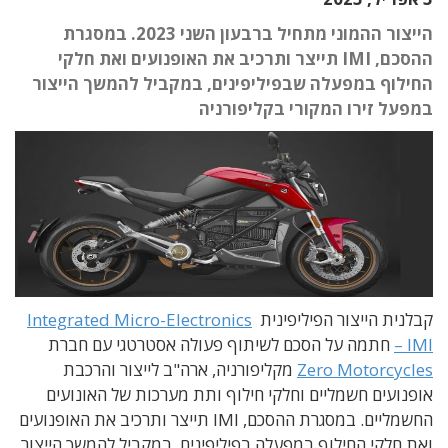
הייצור ההמוני מתחיל ברבעון השני 2023. במסגרת
ההסכם, IMI תייצר ותרכיב את האופנועים ואת חלקי
החילוף במפעלה שבפיליפינים, במקביל להמשך הייצור
במפעל זירו המקורי בקליפורניה
קבלנית הייצור הפיליפינית
Integrated Micro-Electronics
– IMI
חתמה על הסכם לשיתוף פעולה אסטרטגי עם חברת
Zero Motorcycles
מקליפורניה, ארה"ב לייצור והרכבת
אופנועים חשמליים וחלקי חילוף ותת מערכות של האונועים
החשמליים. במסגרת ההסכם, IMI תייצר ותרכיב את האופנועים
ואת חלקי החילוף במפעלה בפיליפינים, במקביל להמשך הייצור