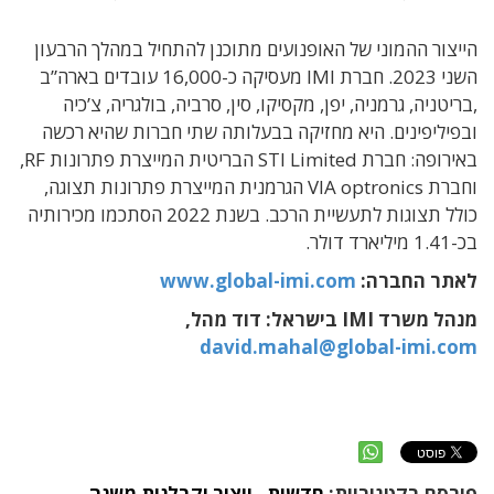
הייצור ההמוני של האופנועים מתוכנן להתחיל במהלך הרבעון
השני 2023. חברת IMI מעסיקה כ-16,000 עובדים בארה”ב
,בריטניה, גרמניה, יפן, מקסיקו, סין, סרביה, בולגריה, צ’כיה
ובפיליפינים. היא מחזיקה בבעלותה שתי חברות שהיא רכשה
באירופה: חברת STI Limited הבריטית המייצרת פתרונות RF,
וחברת VIA optronics הגרמנית המייצרת פתרונות תצוגה,
כולל תצוגות לתעשיית הרכב. בשנת 2022 הסתכמו מכירותיה
בכ-1.41 מיליארד דולר.
לאתר החברה:
www.global-imi.com
מנהל משרד IMI בישראל: דוד מהל,
david.mahal@global-imi.com
פורסם בקטגוריות:
חדשות
,
ייצור וקבלנות משנה