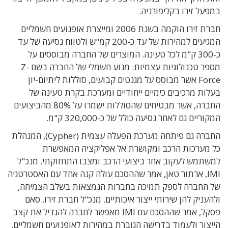
במפעל זירו בקליפורניה.
חברת זירו הוקמה בשנת 2006 ומייצרת אופנועים חשמליים
המגיעים למהירות של עד כ-200 קמ"ש ולטווח נסיעה של עד
כ-300 ק"מ לכל טעינה. המוצרים של החברה מבוססים על
מספר טכנולוגיות עצמיות: מנוע חשמלי של החברה בשם Z-
Force אשר מבוסס על מגנטים קבועים, סוללות ליתיום-יון
בעלות מרכיבים כימיים ייחודיים ומערכת בקרת טעינה של
החברה, אשר מבטיחים שהסוללות ישמרו על 80% מהביצועים
המקוריים גם לאחר נסיעה כולל של כ-320,000 ק"מ.
החברה גם פיתחה מערכת הפעלה עצמית (Cypher), המנהלת
כל מערכות הרכב ומקושרת אל אפליקציה המאפשרת
למשתמש לעקוב אחר ביצועי הרכב ומצבו התחזוקתי. מנכ"ל
IMI, ארתור טאן, אמר שההסכם עולה קנה אחד עם האסטרטגיה
של החברה לספק תמיכה בחברות הנמצאות בשלב הצמיחה,
ולהעניק להן שירותי ייצור איכותיים. מנכ"ל חברת זירו, סאם
פסקל, אמר שההסכם עם IMI מאפשר לחברה להגדיל את קצב
הייצור ולעמוד בדרישה הגוברת במהירות לאופנועים חשמליים.