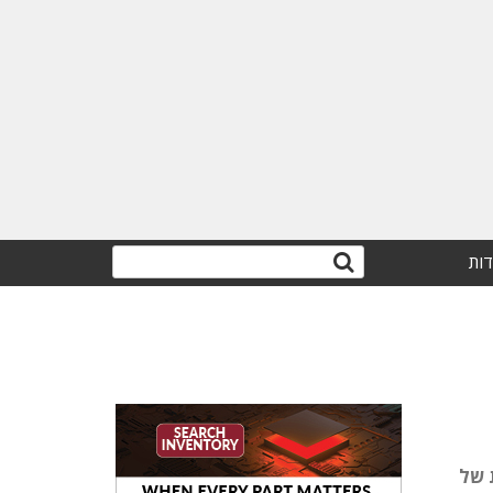
דות
ית של