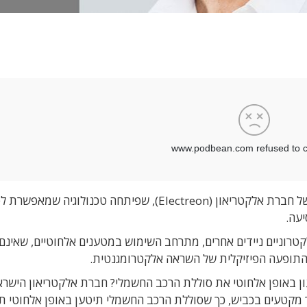
האורח בתוכנית הוא אורן עזר, מנכ"ל ומייסד-שותף של חברת אלקטריאון (Electreon), שפיתחה טכנולוגיה ש
יעה.
טרוניים ניידים אחרים, מתרחב השימוש במטענים אלחוטיים, שאינם
התופעה הפיזיקלית של השראה אלקטרומגנטית.
ון באופן אלחוטי את סוללת הרכב החשמלי? חברת אלקטריאון הישרא
 מקטעים בכביש, כך שסוללת הרכב החשמלי תיטען באופן אלחוטי תו