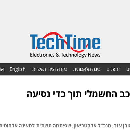
ם
רחפנים
בינה מלאכותית
בקרה וציוד תעשייתי
English
או
ב החשמלי תוך כדי נסיעה
ס' 58 בפודקאסט של Techtime, עם אורן עזר, מנכ"ל אלקטריאון, שפיתחה תשתית לטעינה אלחוט