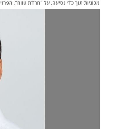
מכוניות תוך כדי נסיעה, על "חרדת טווח", הפרויקטים בע