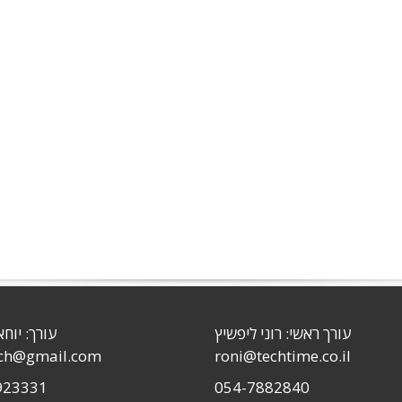
עורך ראשי: רוני ליפשיץ
עורך: יוחא
sch@gmail.com
roni@techtime.co.il
923331
054-7882840