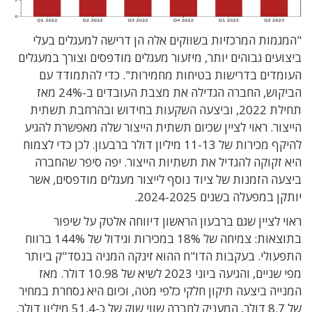
"המגמות המרכזיות בשווקים אלה הן דרישה למעגלים בעלי
ביצועים גבוהים יותר, מיזעור מעגלים מודפסים וצורך במעגלים
העומדים בדרישות בטיחות מחמירות". כדי להתמודד עם
הביקוש, החברה הגדילה את מצבת העובדים ב-24% מאז
תחילת 2022, וביצעה השקעות בחידוש ובהרחבת תשתית
הייצור. ראוי לציין שכיום תשתית הייצור שלה מאפשרת להגיע
להיקף מכירות של 11-13 מיליון דולר ברבעון. לכן כדי לצמוח
היא זקוקה להגדיל את תשתיות הייצור. יפה סיפר שהחברה
ביצעה הזמנות של ציוד נוסף לייצור מעגלים מודפסים, אשר
יותקן במפעלה בשנים 2024-2025.
ראוי לציין שגם ברבעון הראשון דיווחה אלטק על שיפור
בתוצאות: צמיחה של 18% במכירות וגידול של 144% ברווח
התפעולי. בעקבות הדו"ח ההוא זינקה המניה בנסד"ק ביותר
מפי שניים, והגיעה ביוני 2023 לשיא של 10.98 דולר. מאז
המנייה ביצעה תיקון חלקי כלפי מטה, וכיום היא נסחרת במחיר
של 8.7 דולר, המעניק לחברה שווי שוק של כ-51.4 מיליון דולר.