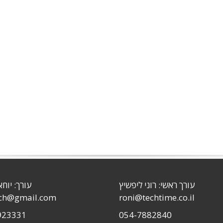
עורך ראשי: רוני ליפשיץ
עורך: יוחא
sch@gmail.com
roni@techtime.co.il
923331
054-7882840