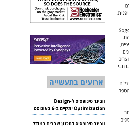
ות בעולם
ם מעבדי ה-AI של חברת Hailo הישראלית, בעקבות שיתוף פעולה עם Idein Inc. היפנית,
ת המותקנות במספר רשתות סופרמרקטים מהגדולות ביפן, ביניהן רשת Sogo &
 שלהם,
פים,
ים,
צרים
ברחבי
ארועים בתעשייה
דלים
הספק
וובינר סינופסיס ל-Design
Optimization יתקיים ב-6 באוגוסט
20 ליוניקורן לאחר
2026
ים נוספים
וובינר סינופסיס לתכנון שבבים במודל