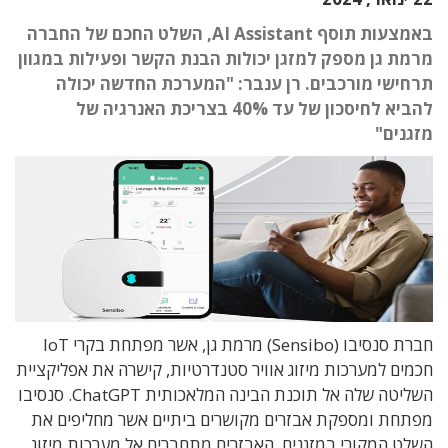
באמצעות תוסף AI Assistant, השלט החכם של החברה
מרמת גן מספק למזגן יכולות הבנת הקשר ופעילות במגוון
תרחישי מורכבים. רן ענבר: "המערכת החדשה יכולה
להביא לחיסכון של עד 40% בצריכת האנרגיה של
מזגנים"
חברת סנסיבו (Sensibo) מרמת גן, אשר מפתחת בקרי IoT
חכמים למערכות מיזוג אוויר סטנדרטיות, קישרה את אפליקציית
השליטה שלה אל תוכנת הבינה המלאכותית ChatGPT. סנסיבו
מפתחת ומספקת אבזרים מקושרים ביתיים אשר מחליפים את
השלט המקורי במזגנים. האבזרים מתחברים אל מערכות מיזוג