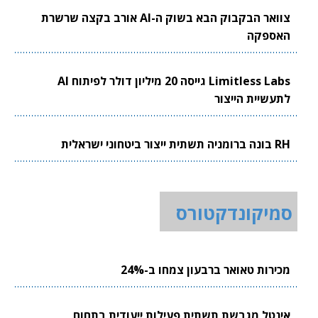
צוואר הבקבוק הבא בשוק ה-AI אורב בקצה שרשרת
האספקה
Limitless Labs גייסה 20 מיליון דולר לפיתוח AI
לתעשיית הייצור
RH בונה ברומניה תשתית ייצור ביטחוני ישראלית
סמיקונדקטורס
מכירות טאואר ברבעון צמחו ב-24%
אינטל מגבשת תשתית פעילות ייעודית בתחום