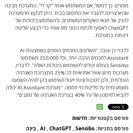
מפורש. כך למשל, אם המשתמש אומר "קר לי", המערכת מבינה
שהיא צריכה להגביר את החימום בבית. ניתן לבקש מהמערכת
להגיב אל תנאי האקלים המשתנים, ולהשתמש ביכולות של
ChatGPT לאסוף ולנתח נתוני מזג אוויר כדי לבצע שליטה
דינמית במערכת.
לדברי רן ענבר, "השלטים החכמים הופכים באמצעות AI
Assistant לחכמים הרבה יותר, וכל 250,000 משתמשי
Sensibo בעולם יכולים להשתמש ביכולות האלה". לדבריו,
מערכות מיזוג אוויר אחראיות לכ-25% מתצרוכת האנרגיה
העולמית, ולכן לטכנולוגיות ייעול השימוש בהן תהיה השפעה
משמעותית על פליטת גזי חממה. "מערכת AI Assistant יכולה
להביא לחיסכון של עד 40% בצריכת האנרגיה של מזגנים".
פורסם בקטגוריות:
חדשות
פורסם בתגיות:
Sensibo
,
ChatGPT
,
AI
,
בינה