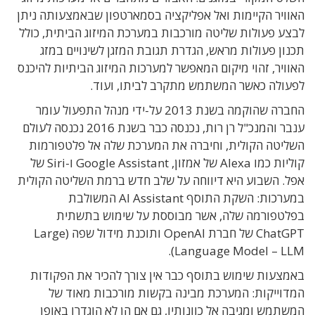
האוויר הקיימות ואל אפליקציה בסמארטפון שבאמצעותה ניתן
לבצע פעולות שליטה מורכבות במערכת המיזוג הביתית, כולל
תכנון פעולות מראש, הגדרת תגובת המזגן לשינויים במזג
האוויר, זהוי מיקום המאפשר למערכות המיזוג הביתיות להיכנס
לפעולה כאשר המשתמש מתקרב לביתו, ועוד.
החברה שהוקמה בשנת 2013 על-ידי מנהל התפעול עומר
ענבר והמנכ"ל רן רות, נכנסה כבר בשנת 2016 נכנסה לעולם
השליטה הקולית, וחיברה את המערכת שלה אל פלטפורמות
קוליות כמו Alexa של אמזון, Google Assistant ו-Siri של
אפל. השבוע היא דיווחה על שלב חדש ברמת השליטה הקולית
במערכות: השקת התוסף AI Assistant המשולבת
בפלטפורמה שלה, אשר מבוססת על שימוש בתשתית
ChatGPT של חברת OpenAI ותוכנת מידול שפה (Large
Language Model – LLM).
באמצעות שימוש בתוסף כבר אין צורך להכיר את הפקודות
המדוייקות: המערכת מבינה בקשות מורכבות מאוד של
המשתמש ומגיבה אל כוונותיו, גם אם הן לא הוגדרו באופן