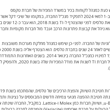
ש כעת כמנהל לקוחות בכיר במשרד המכירות של חברת טקסס
אינסטרומנטס ישראל (Texas Instruments), ייכנס ב-1 למאי 2024 לתפקיד מנכ"ל החברה, במקומו של שיבי דקל 
את טלסיס ב-10 השנים האחרונות. אמיר מכיר היטב את טלסיס: לפני
חראי לקו מוצרי TI. בחברת TI ישראל הוא ניהל את קבוצת פתרונות הרכב ועבד מול חברות מקומיות וחב
ולוגיות של החברה. לפני-כן שימש כמנהל מחלקת מערכות משובצות
(Embedded). ש
תמיכה למוצרי TI ומילא סדרה של תפקידים בכירים עד למינויו כמנכ"ל החברה בינואר 2014. בשנים
עם מספר משברים, שהגדול שבהם היתה החלטתה של חברת TI לשנות את מודל המכיר
.
חברת טקסס אינסטרומנטס היתה אחראית לרוב מכירות חטיב
15 מיליון שקל. כדי להתמודד עם החלטת TI, בנתה חטיבת ההפצה מנועי צמיחה חדשים המבוססים על נציגות ו
בישראל של חברות חדשות, בהן: NXP, רנסאס ו-u-Blox, ושיווק חברות כמן Molex ו-Lattice. במקביל, החברה
תמהיל הפעילות שלה באמצעות רכישה הדרגתית של הבעלות על חברת ואריסייט (Variscite) והפיכתה 