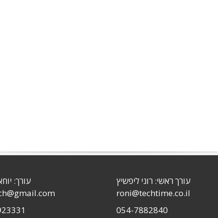
עורך ראשי: רוני ליפשיץ
עורך: יוחא
sch@gmail.com
roni@techtime.co.il
923331
054-7882840