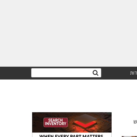
דות
202. דקל פורש