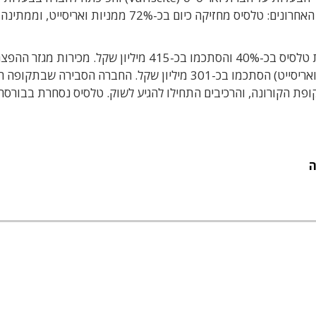
(100%) של טלסיס. התהליך הזה נמצא כעת בשלביו האחרונים: טלסיס מחזיקה כיום בכ-72% ממניות ו
בתשעת החודשים הראשונים של 2023 צמחו מכירות טלסיס בכ-40% והסתכמו בכ-415 מיליון שקל. מכירות מגזר ה
הסתכמו בכ-114 מיליון שקל ומכירות מגזר ה-SoM ׁ(ואריסייט) הסתכמו בכ-301 מיליון שקל. החברה הסביר
פת הקורונה, והרכיבים התחילו להגיע לשוק. טלסיס נסחרת בבורסה
ה