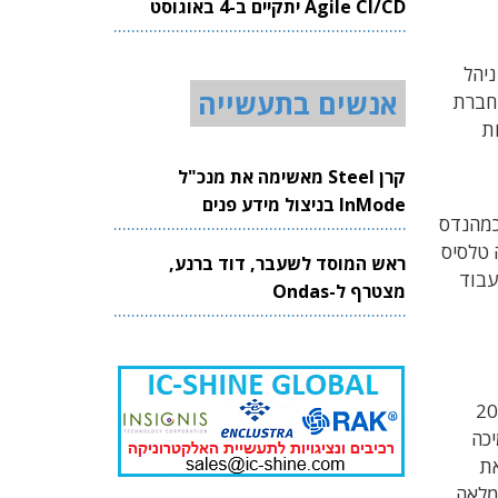
Agile CI/CD יתקיים ב-4 באוגוסט
2026
אשר ניהל
אנשים בתעשייה
 שהצטרף ל-TI בשנת 2018, הוא עבר כ-12 שנים בחברת
רות
קרן Steel מאשימה את מנכ"ל
InMode בניצול מידע פנים
יבי דקל פורש להגשמת חלומות אישיים לאחר 24 שנים בחברת טלסיס. הוא הצטרף אליה בשנת 2000 כמהנדס
 האחרונות התמודדה טלסיס
ראש המוסד לשעבר, דוד ברנע,
ות שלה בשנת 2020, ולהפסיק לעבוד
מצטרף ל-Ondas
ת השיווק והפצת הרכיבים של טלסיס, שהסתכמו בשנת 2019
תמיכה
 שינתה את
לחברה בבעלות מלאה