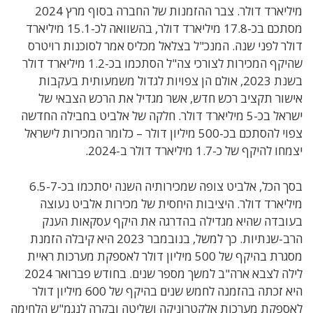
מיליארד דולר. צבר ההזמנות של החברה בסוף מרץ 2024
מסתכם בכ-17.8 מיליארד דולר, בהשוואה לכ-15.1 מיליארד
דולר לפני שנה. המנכ"ל בצלאל מכליס אמר לסוכנות רויטרס
שהיקף המכירות לצורכי צה"ל הסתכמו בכ-1.2 מיליארד דולר
בשנת 2023, אולם הן צפויות לגדול משמעותית בעקבות
אישור תקציב רכש חדש, אשר מגדיל את הרכש הצבאי של
ישראל בכ-5 מיליארד דולר. חלקה של אלביט בחבילה החדשה
צפוי להסתכם בכ-500 מיליון דולר – כלומר המכירות לישראל
יצמחו להיקף של כ-1.7 מיליארד דולר ב-2024.
בסך הכל, אלביט צופה שמכירותיה השנה יסתכמו בכ-6.5-7
מיליארד דולר. היציבות היחסית של מכירות אלביט נעוצה
בעובדה שהיא מגדילה בהדרגה את היקף עסקאות הענק
הרב-שנתיות. כך למשל, בנובמבר 2023 היא קיבלה הזמנת
מסגרת בהיקף של 500 מיליון דולר לאספקת מערכות ראיית
לילה לצבא ארה"ב למשך מספר שנים. בחודש פברואר 2024
היא זכתה בהזמנה לחמש שנים בהיקף של 600 מיליון דולר
לאספקת מערכות אלקטרוניקה ושליטה ובקרה לנגמ"ש הלחימה