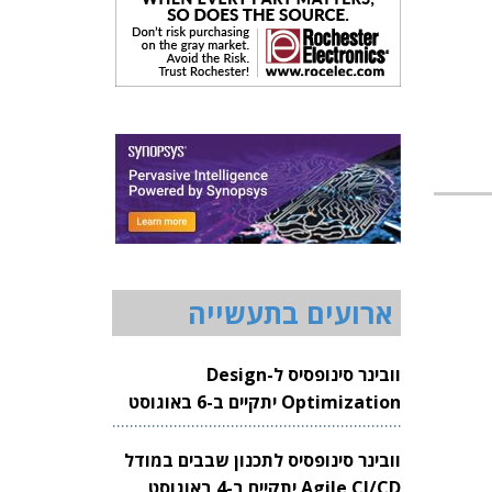
ארועים בתעשייה
וובינר סינופסיס ל-Design
Optimization יתקיים ב-6 באוגוסט
2026
וובינר סינופסיס לתכנון שבבים במודל
Agile CI/CD יתקיים ב-4 באוגוסט