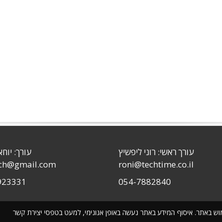
עורך ראשי: רוני ליפשיץ
עורך: יוחא
sch@gmail.com
roni@techtime.co.il
923331
054-7882840
שימוש באתר. איסוף המידע באתר נעשה באופן אנונימי, למעט בטפסי יצירת קשר