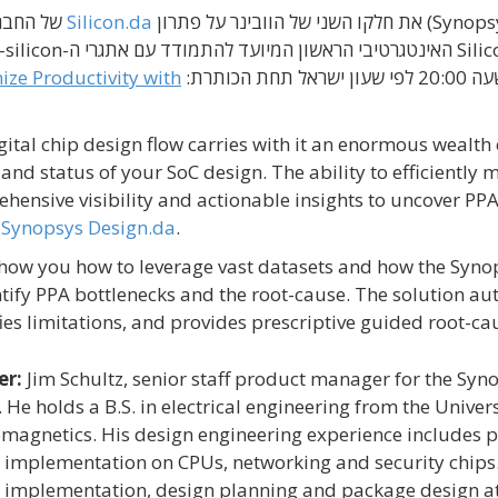
Silicon.da
של החבר
שהוא פתרון ה-Silicon Lifecycle Management (SLM) האינטגרטיבי הראש
ותרת:
ze Productivity with
gital chip design flow carries with it an enormous wealt
 and status of your SoC design. The ability to efficiently 
hensive visibility and actionable insights to uncover PPA
o
Synopsys Design.da
.
show you how to leverage vast datasets and how the Syno
ntify PPA bottlenecks and the root-cause. The solution aut
fies limitations, and provides prescriptive guided root-cau
er:
Jim Schultz, senior staff product manager for the Sy
 He holds a B.S. in electrical engineering from the Univers
omagnetics. His design engineering experience includes ph
 implementation on CPUs, networking and security chips.
 implementation, design planning and package design a