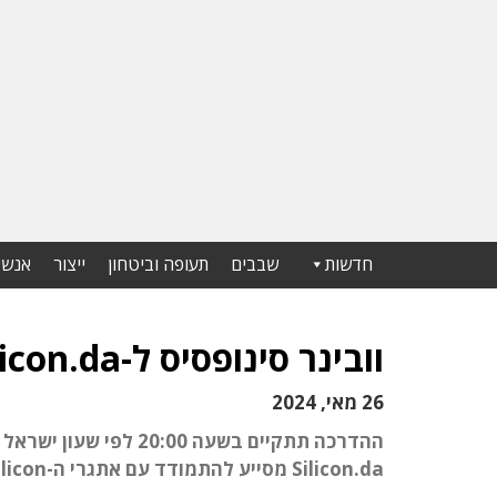
חדשות
שבבים
תעופה וביטחון
ייצור
אנשי
וובינר סינופסיס ל-Silicon.da חלק ב' יתקיים ב-16 ביולי 2024
26 מאי, 2024
Silicon.da מסייע להתמודד עם אתגרי ה-post-silicon של רכיבים מתקדמים