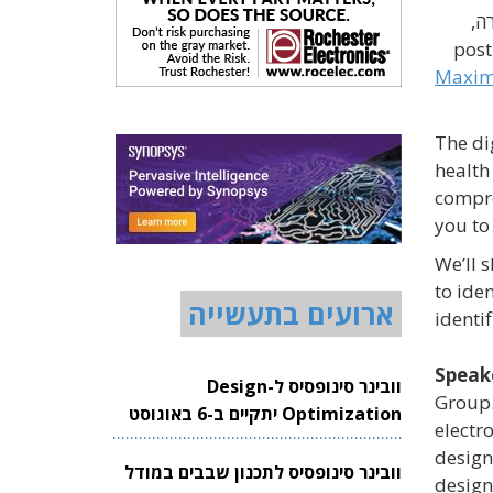
ה,
ון המיועד להתמודד עם אתגרי ה-post-silicon
Maximi
The di
health
compre
you t
We’ll 
to ide
ארועים בתעשייה
identi
Speak
וובינר סינופסיס ל-Design
Group.
Optimization יתקיים ב-6 באוגוסט
electr
2026
design
וובינר סינופסיס לתכנון שבבים במודל
design