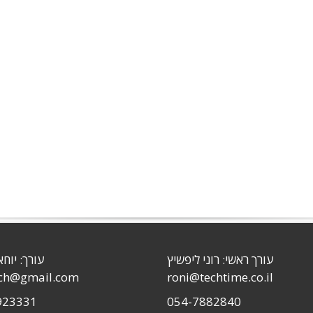
עורך ראשי: רוני ליפשיץ
עורך: יוחא
sch@gmail.com
roni@techtime.co.il
923331
054-7882840