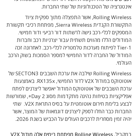
אינטגרציה של הטכנולוגיות של שתי החברות.
Rolling Wireless, אשר התפצלה מתוך ספקית ציוד
התקשורת הקנדית Sierra Wireless, מפתחת רכיבי תקשורת
המספקים לכלי-רכב גישה לרשתות דור רביעי ודור חמישי.
המודולים הללו מהווים תשתית עבור יצרניות רכב וחברות
Tier-1 לפיתוח מערכות טלמטריה לכלי-רכב. לאחרונה זכה
המודול של החברה לדור החמישי למספר הסמכות בשוק הרכב
העולמי.
Rolling Wireless שילבה את ערכת השבבים SECTON3 של
אוטוטוקס במודול V2X לדור החמישי, RX135x. באמצעות
ערכת השבבים של אוטוטוקס המודול יאפשר ליצרנים לפתח
אפליקציות בטיחות נהיגה מתקדמות מסוג Day 2+, שמורשות
לבצע בלימת חירום אוטומטית על בסיס התראת V2X. שתי
החברות כבר החלו לספק ליצרנים דוגמאות של המוצר, אשר
יהיה זמין מסחרית לרכבים העולים על הכביש בשנת 2026.
במקביל,
Rolling Wireless מפתחת בימים אלה מודול V2X