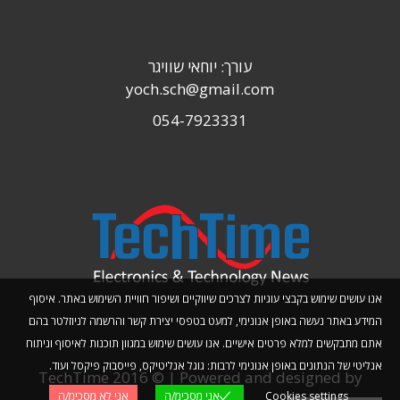
עורך: יוחאי שוויגר
yoch.sch@gmail.com
054-7923331
אנו עושים שימוש בקבצי עוגיות לצרכים שיווקיים ושיפור חוויית השימוש באתר. איסוף
המידע באתר נעשה באופן אנונימי, למעט בטפסי יצירת קשר והרשמה לניוזלטר בהם
אתם מתבקשים למלא פרטים אישיים. אנו עושים שימוש במגוון תוכנות לאיסוף וניתוח
אנליטי של הנתונים באופן אנונימי לרבות: גוגל אנליטיקס, פייסבוק פיקסל ועוד.
TechTime 2016 © | Powered and designed by
Cookies settings
אני מסכימ/ה
אני לא מסכימ/ה
Planwize