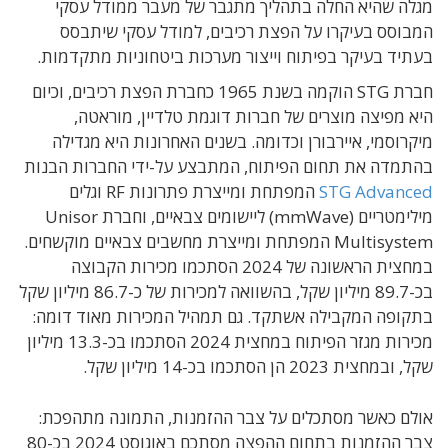
מגלה שהיא החלה בתהליך מתגבר של מעבר ממודל עסקי
המבוסס בעיקרו על הפצת רכיבים, למודל עסקי שיתבסס
בעתיד בעיקר בפיתוח וייצור מערכות ביטחוניות מתקדמות.
חברת STG הוקמה בשנת 1965 כחברת הפצת רכיבים, וכיום
היא מפיצה מוצרים של חברות דוגמת טלדיין, מוראטה,
מיקרוסמי, איירבורן וכדומה. בשנים האחרונות היא מגדילה
בהתמדה את תחום הפיתוח, המתבצע על-ידי החברות הבנות
STG Advanced
המפתחת ומייצרת פתרונות RF וגלים
מילימטריים (mmWave) ליישומים צבאיים, וחברת Unisor
Multisystem המפתחת ומייצרת מחשבים צבאיים מוקשחים.
במחצית הראשונה של 2024 הסתכמו מכירות הקבוצה
בכ-89.7 מיליון שקל, בהשוואה למכירות של כ-86.7 מיליון שקל
בתקופה המקבילה אשתקד. גם תמהיל המכירות מאוד דומה:
מכירות מגזר הפיתוח במחצית 2024 הסתכמו בכ-13.3 מיליון
שקל, ובמחצית 2023 הן הסתכמו בכ-14 מיליון שקל.
אולם כאשר מסתכלים על צבר ההזמנות, התמונה מתהפכת:
צבר ההזמנות בתחום ההפצה מסתכם באוגוסט 2024 בכ-80