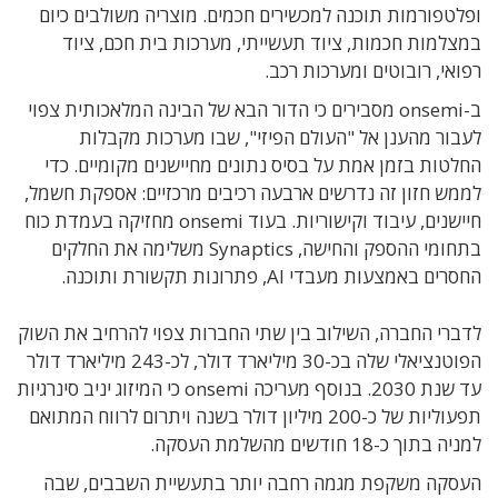
ופלטפורמות תוכנה למכשירים חכמים. מוצריה משולבים כיום
במצלמות חכמות, ציוד תעשייתי, מערכות בית חכם, ציוד
רפואי, רובוטים ומערכות רכב.
ב-onsemi מסבירים כי הדור הבא של הבינה המלאכותית צפוי
לעבור מהענן אל "העולם הפיזי", שבו מערכות מקבלות
החלטות בזמן אמת על בסיס נתונים מחיישנים מקומיים. כדי
לממש חזון זה נדרשים ארבעה רכיבים מרכזיים: אספקת חשמל,
חיישנים, עיבוד וקישוריות. בעוד onsemi מחזיקה בעמדת כוח
בתחומי ההספק והחישה, Synaptics משלימה את החלקים
החסרים באמצעות מעבדי AI, פתרונות תקשורת ותוכנה.
לדברי החברה, השילוב בין שתי החברות צפוי להרחיב את השוק
הפוטנציאלי שלה בכ-30 מיליארד דולר, לכ-243 מיליארד דולר
עד שנת 2030. בנוסף מעריכה onsemi כי המיזוג יניב סינרגיות
תפעוליות של כ-200 מיליון דולר בשנה ויתרום לרווח המתואם
למניה בתוך כ-18 חודשים מהשלמת העסקה.
העסקה משקפת מגמה רחבה יותר בתעשיית השבבים, שבה