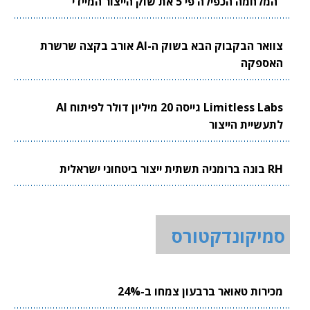
"המלחמה הכפילה פי 5 את שוק הייצור המיידי"
צוואר הבקבוק הבא בשוק ה-AI אורב בקצה שרשרת
האספקה
Limitless Labs גייסה 20 מיליון דולר לפיתוח AI
לתעשיית הייצור
RH בונה ברומניה תשתית ייצור ביטחוני ישראלית
סמיקונדקטורס
מכירות טאואר ברבעון צמחו ב-24%