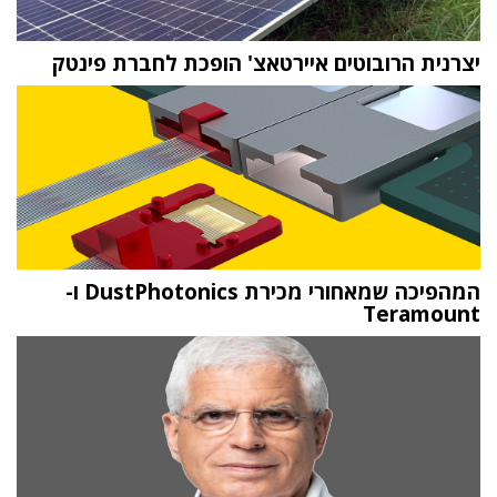
יצרנית הרובוטים איירטאצ' הופכת לחברת פינטק
המהפיכה שמאחורי מכירת DustPhotonics ו-
Teramount