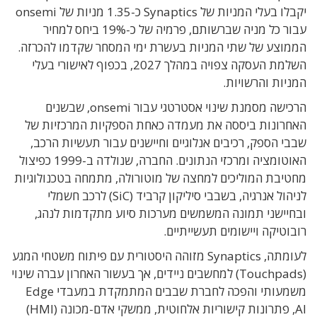
יקבלו בעלי המניות של Synaptics כ-1.35 מניות של onsemi
עבור כל מניה שברשותם, פרמיה של כ-19% ביחס למחיר
הממוצע של שתי המניות בעשרת ימי המסחר שקדמו להכרזה.
השלמת העסקה צפויה במהלך 2027, בכפוף לאישורי בעלי
המניות והרשויות.
הרכישה מסמנת שינוי אסטרטגי עבור onsemi, שבשנים
האחרונות ביססה את מעמדה כאחת הספקיות המרכזיות של
שבבי הספק, רכיבים אנלוגיים וחיישנים עבור תעשיות הרכב,
האוטומציה ומרכזי הנתונים. החברה, שנולדה ב-1999 כפיצול
מחטיבת המוליכים למחצה של מוטורולה, מתמחה בטכנולוגיות
לניהול אנרגיה, בשבבי סיליקון קרביד (SiC) לרכב חשמלי
ובחיישני תמונה המשמשים מערכות סיוע מתקדמות לנהג,
רובוטיקה ויישומים תעשייתיים.
לעומתה, Synaptics מזוהה היסטורית עם פיתוח משטחי המגע
(Touchpads) למחשבים ניידים, אך בעשור האחרון עברה שינוי
משמעותי והפכה לחברת שבבים המתמקדת במעבדי Edge
AI, פתרונות קישוריות אלחוטית, ממשקי אדם-מכונה (HMI)