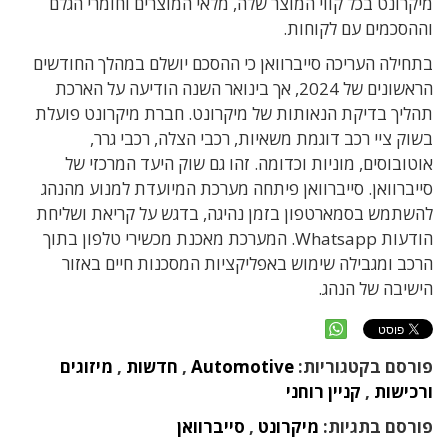
מיקרונט בכל קווי המוצר שלה, מלאי המוצרים וחומרי הגלם
וההסכמים עם לקוחות.
בתחילה העריכה סייברוואן כי ההסכם יושלם במהלך החודשים
הראשונים של 2024, אך בינואר השנה הודיעה על הארכת
תהליך בדיקת הנאותות של מיקרונט. חברת מיקרונט פועלת
בשוק ציי רכב דוגמת משאיות, רכבי הצלה, רכבי גרר,
אוטובוסים, מוניות וכדומה. זהו גם שוק היעד המרכזי של
סייברוואן. סייברוואן פיתחה מערכת המיועדת למנוע מהנהג
להשתמש בסמארטפון בזמן נהיגה, בדגש על קריאת ושליחת
הודעות
Whatsapp
. המערכת מאכנת מכשירי טלפון בתוך
הרכב ומגבילה שימוש באפליקציות המסכנות חיים באזור
הישיבה של הנהג.
פורסם בקטגוריות:
Automotive
,
חדשות
,
מיזוגים
ורכישות
,
קניין רוחני
פורסם בתגיות:
מיקרונט
,
סייברוואן