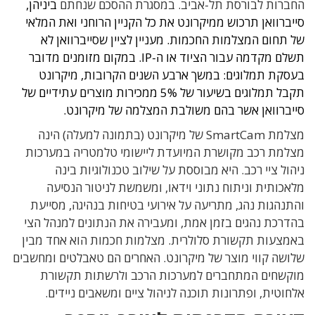
החברות לבורסת תל-אביב. במסגרת ההסכם שנחתם
ביניהן,
סייברוואן תרכוש ממיקרונט את כל הקניין הרוחני ואת המלאי
של תחום המצלמות החכמות. מעניין לציין שסייברוואן לא
תשלם מקדמה עבור הציוד או ה-IP. במקום מזומנים מדובר
בעסקת תמלוגים: במשך ארבע השנים הקרובות, מיקרונט
תקבל תמלוגים בשיעור של 5% ממכירות מוצרים עתידיים של
סייברוואן אשר בהם משולבת המצלמה של מיקרונט.
מצלמת SmartCam של מיקרונט (בתמונה למעלה) הינה
מצלמת רכב מקושרת המיועדת ליישומי טלמטריה במערכות
ניהול ציי רכב. היא מבוססת על שילוב טכנולוגיות בינה
מלאכותית וניתוח נתוני וידאו, ומשמשת לניטור הנסיעה
והתנהגות נהג, מתריעה על אירועי בטיחות בנהיגה, מסייעת
בהדרכת נהגים בזמן אמת, ומעבירה את הנתונים למנהל הצי
באמצעות תקשורת סלולרית. מצלמות חכמות הוא אחד מבין
שלושה קווי מוצר של מיקרונט. האחרים הם טאבלטים ומחשבים
מוקשחים המתחברים למערכות הרכב ולרשתות תקשורת
אלחוטית, ופתרונות תוכנה לניהול ציים ומשאבים ניידים.