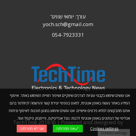
עורך: יוחאי שוויגר
yoch.sch@gmail.com
054-7923331
אנו עושים שימוש בקבצי עוגיות לצרכים שיווקיים ושיפור חוויית השימוש באתר. איסוף
המידע באתר נעשה באופן אנונימי, למעט בטפסי יצירת קשר והרשמה לניוזלטר בהם
אתם מתבקשים למלא פרטים אישיים. אנו עושים שימוש במגוון תוכנות לאיסוף וניתוח
אנליטי של הנתונים באופן אנונימי לרבות: גוגל אנליטיקס, פייסבוק פיקסל ועוד.
TechTime 2016 © | Powered and designed by
Cookies settings
אני מסכימ/ה
אני לא מסכימ/ה
Planwize
Cookies settings