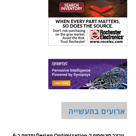
ארועים בתעשייה
וובינר סינופסיס ל-Design Optimization יתקיים ב-6