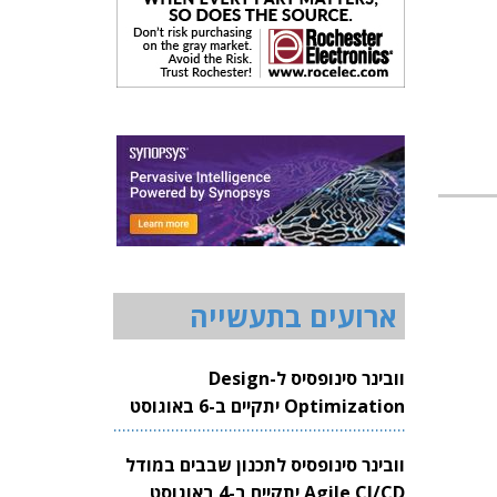
ארועים בתעשייה
וובינר סינופסיס ל-Design
Optimization יתקיים ב-6 באוגוסט
2026
וובינר סינופסיס לתכנון שבבים במודל
Agile CI/CD יתקיים ב-4 באוגוסט