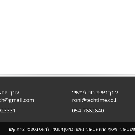
עורך ראשי: רוני ליפשיץ
עורך: יוחא
sch@gmail.com
roni@techtime.co.il
923331
054-7882840
שימוש באתר. איסוף המידע באתר נעשה באופן אנונימי, למעט בטפסי יצירת קשר