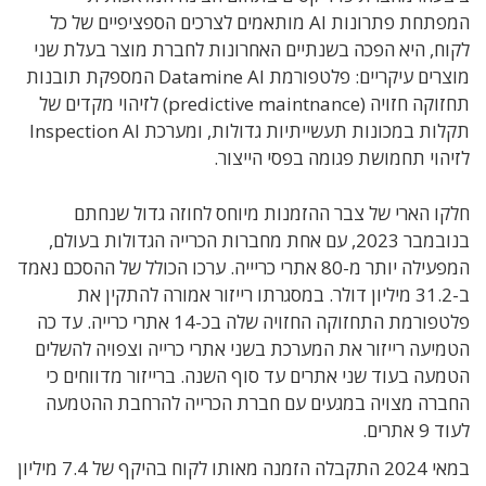
המפתחת פתרונות AI מותאמים לצרכים הספציפיים של כל
לקוח, היא הפכה בשנתיים האחרונות לחברת מוצר בעלת שני
מוצרים עיקריים: פלטפורמת Datamine AI המספקת תובנות
תחזוקה חזויה (predictive maintnance) לזיהוי מקדים של
תקלות במכונות תעשייתיות גדולות, ומערכת Inspection AI
לזיהוי תחמושת פגומה בפסי הייצור.
חלקו הארי של צבר ההזמנות מיוחס לחוזה גדול שנחתם
בנובמבר 2023, עם אחת מחברות הכרייה הגדולות בעולם,
המפעילה יותר מ-80 אתרי כריייה. ערכו הכולל של ההסכם נאמד
ב-31.2 מיליון דולר. במסגרתו רייזור אמורה להתקין את
פלטפורמת התחזוקה החזויה שלה בכ-14 אתרי כרייה. עד כה
הטמיעה רייזור את המערכת בשני אתרי כרייה וצפויה להשלים
הטמעה בעוד שני אתרים עד סוף השנה. ברייזור מדווחים כי
החברה מצויה במגעים עם חברת הכרייה להרחבת ההטמעה
לעוד 9 אתרים.
במאי 2024 התקבלה הזמנה מאותו לקוח בהיקף של 7.4 מיליון