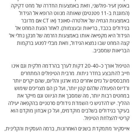
באופן זעיר-פולשני, וזאת באמצעות החדרה של מחט דקיקה
(המוגנת ב-11 פטנטים) שאותה מנווט הרופא אל הגידול
באמצעות הנחיה של אולטרה-סאונד (או CT אם מדובר
בגידולים בכבד, בריאות ובעצמות). לאחר הגעת המחט אל
הגידול היא מקפיאה אותו באמצעות הזרמה של חנקן נוזלי אל
קצה המחט שבו נמצא הגידול, וזאת מבלי לפגוע ברקמות
הבריאות שמסביב.
הטיפול אורך כ–20-40 דקות לערך בהרדמה חלקית וגם אינו
חייב להתבצע בחדר ניתוח. מרבית הטיפולים המתחרים
מתבססים על גזים אחרים כמו ארגון והליום, שהם יקרים יותר
ורדיוס הפעולה שלהם קטן יותר, ועל כן הם מצריכים שימוש
במחטים רבות יותר, מה שמסבך את הניווט וגם מייקר את
ההליך. יש להדגיש כי השמדת גידולים סרטניים בהקפאה יעילה
בעיקר בגידולים בשלבים מוקדמים, ועל כן אבחון מוקדם הוא
קריטי להצלחת הטיפול.
אייסקיור מתמקדת בשנים האחרונות, ברמה העסקית והקלינית,