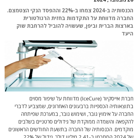
הכנסותיה ב-2024 צמחו ב-22% וההפסד הנקי הצטמצם.
החברה מדווחת על התקדמות בחזית הרגולטורית
בארצות הברית וביפן, שעשויה להוביל להרחבת שוק
היעד
חברת אייסקיור (IceCure) מדווחת על שיפור מסוים
בתוצאותיה הכספיות ברבעונים האחרונים, שמצביע לדברי
החברה על אימוץ גובר, ושימוש גובר, במערכת שפיתחה
להקפאה והשמדה ממוקדת של גידולים סרטניים בשלבים
מוקדמים. הכנסותיה של החברה בתשעת החודשים הראשונים
של 2024 הסתכמו ב-2.41 מיליון דולר, גידול של 22%