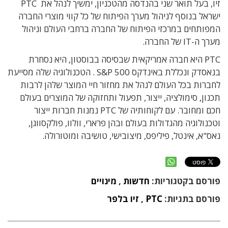
זיו, בעל תואר שני בהנדסה מהטכניון, ימשיך לנהל את PTC
ישראל בנוסף לניהול מערך הפיתוח של כל קווי מוצרי החברה
המפותחים במרכזי הפיתוח של החברה ברחבי העולם וניהול
מערך ה-IT של החברה.
PTC היא חברה אמריקאית שבסיסה בבוסטון, היא נסחרת
בנאסדק ונכללת באינדקס S&P 500 . הטכנולוגיה שלה מסייעת
לחברות בכל העולם לנהל את מחזור חיי המוצר שלהן לרבות
תכנון, סימולציה, ייצור, תפעול ותחזוקה של המוצרים בעולם
חכם ומחובר. עם לקוחותיה של PTC נמנות חברות ייצור
וטכנולוגיה מהגדולות בעולם ובהן פרארי, וולוו, פולקסווגן,
נאס"א, אינטל, פיליפס, מיצובישי, טושיבה ומוטורולה.
פורסם בקטגוריות:
חדשות
,
מינויים
פורסם בתגיות:
PTC
,
זיו בלפר