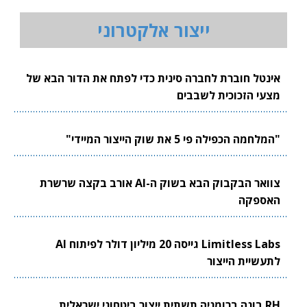
ייצור אלקטרוני
אינטל חוברת לחברה סינית כדי לפתח את הדור הבא של
מצעי הזכוכית לשבבים
"המלחמה הכפילה פי 5 את שוק הייצור המיידי"
צוואר הבקבוק הבא בשוק ה-AI אורב בקצה שרשרת
האספקה
Limitless Labs גייסה 20 מיליון דולר לפיתוח AI
לתעשיית הייצור
RH בונה ברומניה תשתית ייצור ביטחוני ישראלית