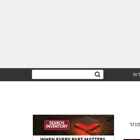
דות
בים במגזר