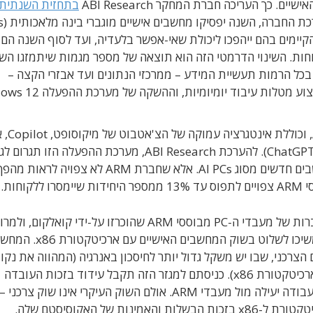
בתחזית השנתית
קיימים בהם ייהפכו ליכולת שאי-אפשר בלעדיה, ועד לסוף השנה הם 
 שיימסרו ללקוחות. השינוי הדרמטי הזה הוא תוצאה של מספר מגמות שיתמזגו הש
פוצה הגוברת של מעבדי בינה מלאכותית (NPU) בכל הרמות תעשיית המידע – ממרכזי הנתונים ועד אבזרי הקצה –
מערכת ההפעלה הזו הותאמה לעבודה 
מבוסס על מודל LLM של חברת OpenAI ׁ(מפתחת ChatGPT). להערכת ABI Research, מערכת ההפעלה הזו
החלפת מחשבים בארגונים הגדולים, אשר ירכשו מחשבים חדשים מסוג AI PCs. אלא שחברת ARM לא צפויה לראות מה
חות.
האנליסטים של ABI מעריכים שלמרות היכולות המוגברות של מעבדי ה-PC מבוססי ARM שהוכרזו על-ידי
מספקים את ביצועי ה-AI הדרושים, אינטל ו-AMD ימשיכו לשלוט בשוק המחשבים הא
ניידים הצרכני, שבו יש משקל גדול יותר לחיסכון באנרגיה (המהווה את נק
היתרון העיקרית של ארכיטקטורת ARM בהשוואה לארכיטקטורת x86). כניסתם למגזר הזה תקבל עידוד בזכות העובדה
שמערכת ההפעלה Windows 12 כוללת התאמות לעבודה יעילה מול מעבדי ARM. אולם השוק העיקרי אינו שוק
 של האקוסיסטם שלה.