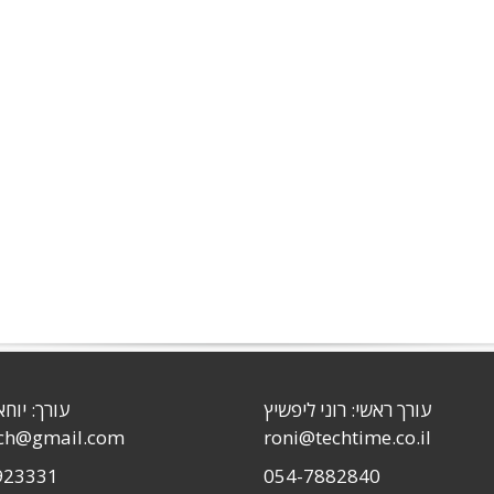
עורך ראשי: רוני ליפשיץ
עורך: יוחא
sch@gmail.com
roni@techtime.co.il
923331
054-7882840