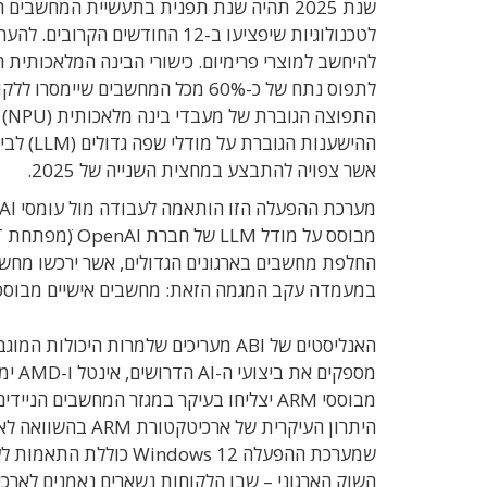
שנת 2025 תהיה שנת תפנית בתעשיית המחשבים האישיים. כך העריכה חברת המחקר ABI Research
להיחשב למוצרי פרימיום. כישורי הבינה המלאכותית ה
לתפוס נתח של כ-60% מכל המחשבים
הת
אשר צפויה להתבצע במחצית השנייה של 2025.
במעמדה עקב המגמה הזאת: מחשבים אישיים מבוססי ARM צפויים לתפוס עד 13% ממספר היחידות שיימסרו ללקו
מבוססי ARM יצליחו בעיקר במגזר המחשבים ה
השוק הארגוני – שבו הלקוחות נשארים נאמנים לארכיטקטורת ל-x86 בזכות הבשלות והאמינות