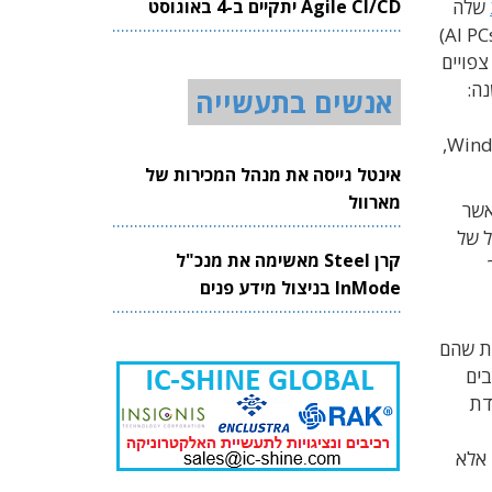
Agile CI/CD יתקיים ב-4 באוגוסט
שלה
2026
לטכנולוגיות שיפציעו ב-12 החודשים הקרובים. להערכת החברה, השנה יפסיקו מחשבים אישיים מוגברי בינה מלאכותית (AI PCs)
צפויים
נה:
אנשים בתעשייה
ההישענות הגוברת על מודלי שפה גדולים (LLM) לביצוע מטלות עיבוד יומיומיות, וההשקה של מערכת ההפעלה Windows 12,
אינטל גייסה את מנהל המכירות של
מארוול
מול עומסי AI, וכוללת אינטגרציה עמוקה של הצ'אטבוט של מיקוסופט, Copilot, אשר
 תגרום לגל של
קרן Steel מאשימה את מנכ"ל
פך
InMode בניצול מידע פנים
 קואלקום, ולמרות שהם
ישיים עם ארכיטקטורת x86. המחשבים
ודת
 צרכני – אלא