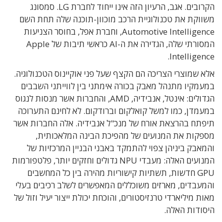
הקרובים. אגב, הרעיון הזה אינו ייחוד לחברת LG. סמסונג
משווקת את טכנולוגיית הרכב מוכוון-תוכנה שלה תחת השם
Automotive Intelligence, וחברת אפל, בחוסר הצניעות
המסורתי שלה, הגדירה את ה-AI כראשי תיבות של Apple
Intelligence.
אלא שמוצרי הצריכה הם הקצף שעל פני אוקיינוס הטכנולוגיה.
במעמקיו מתנהל מאבק בכורה אימתני בין לווייתני השבבים
הגדולים: אינטל, אנבידיה, AMD, והחברות אשר מנסות לנגוס
במעמדן, כמו למשל קואלקום וברודקום. לא לחינם התערוכה
תיפתח בהרצאת אורח של מנכ"ל אנבידיה. אלה החברות אשר
מספקות את המנועים של מהפיכת הבינה המלאכותית,
והמאבק ביניהן צפוי להתמקד באבני הבניין המרכזיות של
המנועים האלה: מעבדי NPU גדולים וחזקים יותר, פלטפורמות
GPU חדשות, תשתיות קישוריות מהירה בין כל המחשבים
והמעבדים, מארזים משוכללים המאפשרים לשלב רכיבים בעלי
מאות מיליארדי טרנזיסטורים, והוכחת יכולת ייצור יעיל וזול של
היסודות האלה.