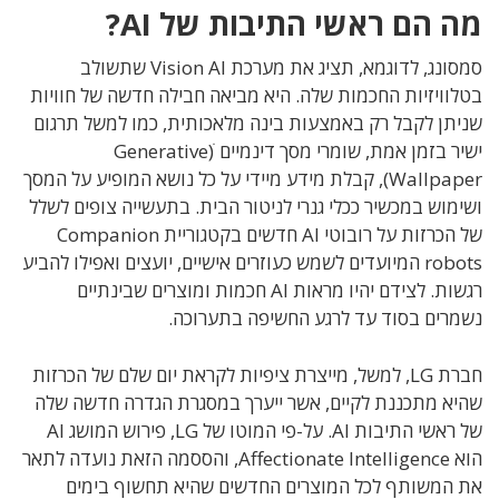
מה הם ראשי התיבות של AI?
סמסונג, לדוגמא, תציג את מערכת Vision AI שתשולב
בטלוויזיות החכמות שלה. היא מביאה חבילה חדשה של חוויות
שניתן לקבל רק באמצעות בינה מלאכותית, כמו למשל תרגום
ישיר בזמן אמת, שומרי מסך דינמיים ׁ(Generative
Wallpaper), קבלת מידע מיידי על כל נושא המופיע על המסך
ושימוש במכשיר ככלי גנרי לניטור הבית. בתעשייה צופים לשלל
של הכרזות על רובוטי AI חדשים בקטגוריית Companion
robots המיועדים לשמש כעוזרים אישיים, יועצים ואפילו להביע
רגשות. לצידם יהיו מראות AI חכמות ומוצרים שבינתיים
נשמרים בסוד עד לרגע החשיפה בתערוכה.
חברת LG, למשל, מייצרת ציפיות לקראת יום שלם של הכרזות
שהיא מתכננת לקיים, אשר ייערך במסגרת הגדרה חדשה שלה
של ראשי התיבות AI. על-פי המוטו של LG, פירוש המושג AI
הוא Affectionate Intelligence, והססמה הזאת נועדה לתאר
את המשותף לכל המוצרים החדשים שהיא תחשוף בימים