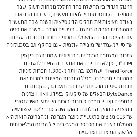
הזינוק הגדול ביותר שלה בחדירה לכל גומחות השוק, שבה
המחשוב הקוונטי מתחיל להיות תעשייה, מערכות הבריאות
בעולם מאיצות את תהליכי הדיגיטלציה והשנה שבה התעשייה
המסורתית הגדולה בעולם – תעשיית הרכב – משנה את פניה
עם מהפיכת הרכב החשמלי, המכונית מוכוונת-תוכנה ועלייתה
של סין למעמד של מובילה עולמית – גם בהיקף וגם בטכנולוגיה.
למרות המלחמה הכלכלית-טכנולוגית שמתנהלת בין סין
וארה"ב, סין לא מחרימה את התערוכה הזאת: להערכת
TrendForce, ישתתפו בה יותר מ-1,300 חברות סיניות
המהוות יותר מרבע מכלל החברות המציגות.למרות זאת,
חברות סיניות מרכזיות ייעדרו מהתערוכה, בהן: חברת
ByteDance הבעלים של טיקטוק, באידו, וואווי ויצרנית
הרחפנים DJI, שתפסה כותרות בזכות השימוש האינטנסיבי
במוצריה במהלך המלחמה באוקראינה. צריך לזכור ששורשיה
של CES נעוצים בתעשיית מוצרי הצריכה, ומהבחינה הזאת היא
מסמלת השנה את הכניסה המאסיבית של הבינה המלאכותית
אל שוק המוצרים הצרכניים.