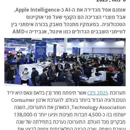
אומנם אפל מגדירה את ה-AI כ-Apple Intelligence,
אבל מוצרי הצריכה הם הקצף שעל פני אוקיינוס
הטכנולוגיה. במעמקיו מתנהל מאבק בכורה אימתני בין
לווייתני השבבים הגדולים כמו אינטל, אנבידיה ו-AMD
תערוכת
CES 2025
אשר תיפתח מחר (ג') בלאס וגאס היא יריד
הטכנולוגיה הגדול ביותר בעולם. להערכת ארגון Consumer
Technology Association, המארגן את התערוכה, השנה
ישתפו בה כ-4,500 חברות מציגות ויגיעו יותר מ-138,000
מבקרים מכל העולם. התערוכה נערכת בתחילתה של שנה
עוצרת נשימה, שבה הבינה המלאכותית צפויה לבצע את