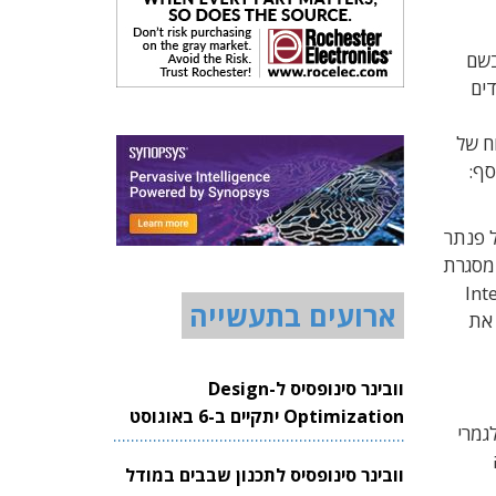
בשם
דים
ח של
ד 1.8 ננומטר נוסף:
 פנתר
ם במסגרת
Intel 18A Pro
ארועים בתעשייה
 את
וובינר סינופסיס ל-Design
Optimization יתקיים ב-6 באוגוסט
גמרי
2026
וובינר סינופסיס לתכנון שבבים במודל