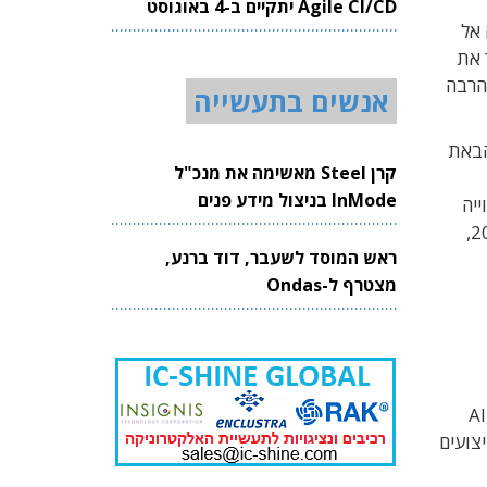
Agile CI/CD יתקיים ב-4 באוגוסט
נרגיה אל
2026
ר את
הרבה
אנשים בתעשייה
להבאת
קרן Steel מאשימה את מנכ"ל
InMode בניצול מידע פנים
ייה
שכבת הסיליקון של הטנזיסטורים, ובחלקו העליון נמצאת שכבת מוליכי האותות. כאשר הרעיון נחשף לראשונה בשנת 2023,
ראש המוסד לשעבר, דוד ברנע,
מצטרף ל-Ondas
AI
בות ביצועים