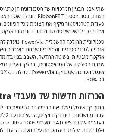
שתי אבני הבניין המרכזיות של הטכנולוגיה הן טרנזי
השבב. בטרנזיסטור nFET
פעולת הטרנזיסטור מקיף את הצומת מכל הכיוונים. 
ועל-ידי כך להשיג שליטה טובה יותר בזרימת האלקטר
טכנולוגיית ההולכה החשמלית
PowerVia, נ
אנרגיה לטרנזיסטורים, והמוליכים שבהם מועברים הא
אלקטרומגנטיות. בשיטה החדשה, השבב בנוי בדומה ל
אינטל העריכה שטכניקת
PowerVia מגדילה בכ-90%
בכ-30%.
הכרזות חדשות של מעבדי
tra
בתוך כך, אינטל ניצלה את הבימה הבינלאומית כדי ל
עבור
מחשבים ניידים דקים וקלים, ה
משלבים עד 2 ליבות ביצועים ו-8 ליבות יעילות
בעוצמה של עד
TOPS. מעבדי
24
Core Ultra 200S למחשבים שולחניי
ו
-16
ליבות יעילות. היא הכריזה על המעבד הייעודי לג