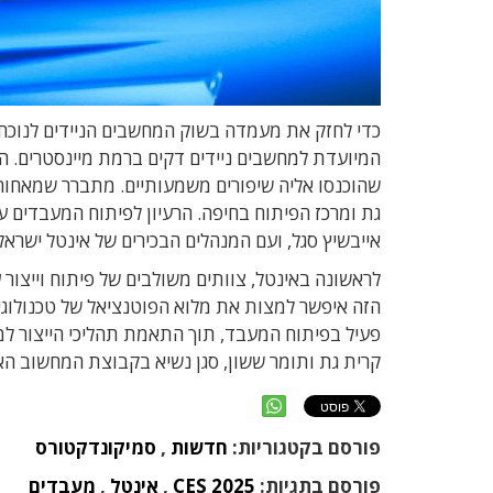
כדי לחזק את מעמדה בשוק המחשבים הניידים לנוכח התחרות מול ARM ו-AMD, הכ
המיועדת למחשבים ניידים דקים ברמת מיינסטרים.
ה
שהוכנסו אליה שיפורים משמעותיים. מתברר שמאחורי 
גת ומרכז הפיתוח בחיפה
.
הרעיון לפיתוח המעבדים ע
אייבשיץ סגל
,
ועם המנהלים הבכירים של אינטל ישראל 
לראשונה באינטל
,
צוותים משולבים של פיתוח וייצור
הזה איפשר ל
מצות את מלוא הפוטנציאל של טכנולוגיי
פעיל בפיתוח המעבד
,
תוך התאמת תהליכי הייצור למי
קרית גת ותומר ששון
,
סגן נשיא בקבוצת המחשוב האי
פורסם בקטגוריות:
חדשות
,
סמיקונדקטורס
פורסם בתגיות:
CES 2025
,
אינטל
,
מעבדים