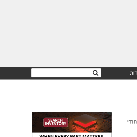
דות
יחודי