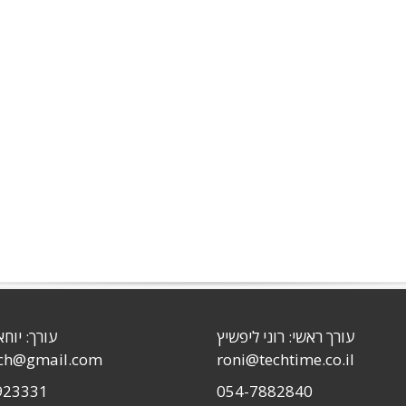
עורך ראשי: רוני ליפשיץ
עורך: יוחא
sch@gmail.com
roni@techtime.co.il
923331
054-7882840