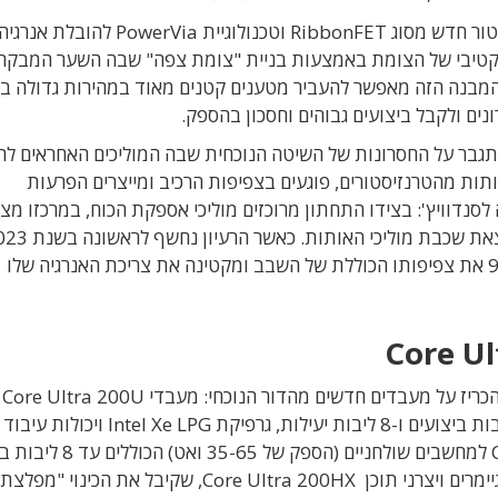
סטור חדש מסוג
RibbonFET וטכנולוגיית PowerVia להובלת א
Ribbo הוגדל השטח האפקטיבי של הצומת באמצעות בניית "צומת צפה" שבה השער המבק
המבנה הזה
מאפשר
להעביר מטענים קטנים מאוד במהירות גדולה ב
ונים ולקבל
ביצועים גבוהים וחסכון בהספק
.
ועדה להתגבר על החסרונות של השיטה הנוכחית שבה המוליכים האחראים 
ותות מהטרנזיסטורים, פוגעים בצפיפות הרכיב ומייצרים הפרעות
סנדוויץ':
בצידו התחתון מרוכזים מוליכי אספקת הכוח, במרכזו מצו
את צפיפותו הכוללת של השבב ומקטינה את צריכת האנרגיה שלו
Core Ul
הכריז על מעבדים חדשים מהדור הנוכחי: מעבדי
Core Ultra 200U
,
גרפיקת
Intel Xe LPG
ויכולות עיבוד
ם
(
הספק של
-65
35
ואט
) ה
כוללים עד 8 לי
יימרים ויצרני תוכן
Core Ultra 200HX, שקיבל את הכינוי "מפלצת