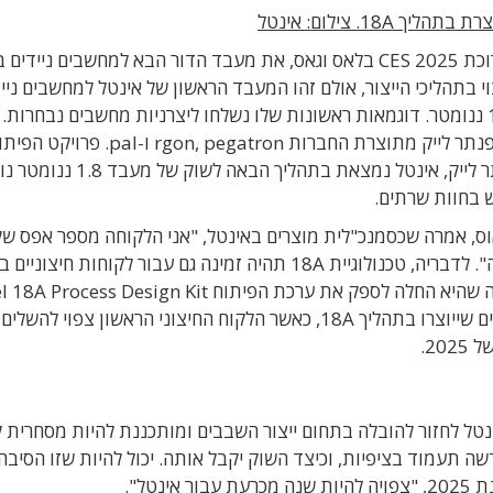
1. צילום: אינטל
2025
CES
בלאס וגאס
, את מעבד הדור הבא למחשבים ניידים 
שוק ומצוי בתהליכי הייצור, אולם זהו המעבד הראשון של אינטל למחשבים ניי
דוגמאות ראשונות שלו נשלחו ליצרניות מחשבים נבחרות.
נתר לייק מתוצרת
החברות
rgon, pegatron
ו
-pal
.
פרויקט הפיתו
. לצד פנתר לייק, אינטל נמצאת בתהליך הבאה לשוק של מעב
וס, אמרה
ש
כסמנכ
"
לית מוצרים באינטל
, "
אני הלקוחה מספר אפס של
".
לדבריה
, טכנולוגיית 18A תהיה זמינה גם עבור לקוחות חיצוניי
שירות הייצור Intel Foundry Services. אינטל מסרה שהיא החלה לספק את ערכת הפיתוח cess Design Kit
רו בתהליך 18A, כאשר
הלקוח החיצוני הראשון צפוי להשלים
של
2025.
ל אינטל לחזור להובלה בתחום ייצור השבבים ומותכננת להיות מסחרית ל
ה החדשה תעמוד בציפיות, וכיצד השוק יקבל אותה. יכול להיות שזו הסיבה
ת
2025, "
צפויה להיות שנה מכרעת עבור אינטל
".