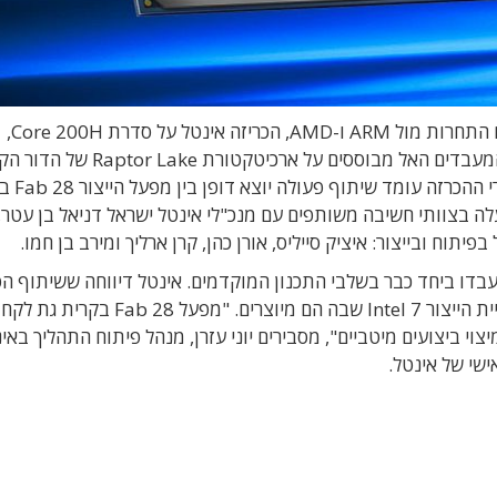
ריזה אינטל על סדרת
Core 200H,
מעבדים האל מבוססים על ארכיטקטורת
Raptor Lake
של הדור הקו
ההכרזה עומד שיתוף פעולה יוצא דופן בין מפעל הייצור
Fab 28
בק
לה בצוותי חשיבה משותפים עם מנכ
"
לי אינטל ישראל דניאל בן עטר
,
בפיתוח ובייצור
:
איציק סייליס
,
אורן כהן
,
קרן ארליך ומירב בן חמו
.
 עבדו ביחד כבר בשלבי התכנון המוקדמים
. אינטל דיווחה ש
שיתוף הפ
ת הייצור
Intel 7 שבה הם מיוצרים.
"
מפעל
Fab 28
בקרית גת לקח 
צוי ביצועים מיטביים
",
מסבירים יוני עזרן
,
מנהל פיתוח התהליך באי
שי של אינטל
.