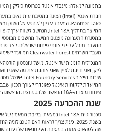
בתמונה למעלה: מעבדי אינטל בפרוסת סיליקון המיוצרת בתהליך 8A
חברת אינטל (Intel) הציגה במסיבת עיתונאים בתערוכת
Panther Lake. המעבד עדיין לא הגיע אל ה
המיוצר בתהליך Intel 18A, הנחשב לשווה ערך ל-1.8 ננומטר.
במסגרת התערוכה מוצגים חמישה מחשבים מבוססי פ
המעבד מובל על-ידי צוותי פיתוח ישראלים
מעבד השרתים Clearwater Forest המיועד לשימוש בחוות שרתים.
המנכ
"
לית הזמנית של אינטל,
מישל ג
'
ונסטון הולטהא
לייק
,
ואני חייבת לציין שאני אוהבת את מה שאני רואה
המיועדת ללקוחות אינטל פאונדרי לצורך תכנון שבבים שייוצ
פיתוח מוצר ה-
18A הראשון שלו
במחצית הראשונה 
שנת ההכרעה 2025
טכנולוגיית
Intel 18A נמצאת בליבת המאמץ ש
בשנת 2025. כעת צריך לראות האם הטכנולוגי
שהולטהאוס אמרה במסיבת העיתונאים שלדעתה
שנ