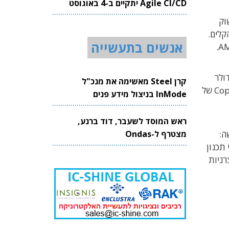
Agile CI/CD יתקיים ב-4 באוגוסט
2026
 אל שוק
 הניידים הקלים.
אנשים בתעשייה
4 ומעבד גרפי (GPU) משולב. המחשב מיועד להשתלב בקטגוריית AI PC עד למחיר של 600 דולר
קרן Steel מאשימה את מנכ"ל
ליחידה (ללא מסך ומקלדת) ולהריץ מחשבים הפועלים באמצעות מערכת ההפעלה חלונות 11 ותואמים למפרטי Copilot+ PC של
InMode בניצול מידע פנים
ראש המוסד לשעבר, דוד ברנע,
מצטרף ל-Ondas
שה:
 בתהליכי תכנון
וספים מתוצרת יצרניות