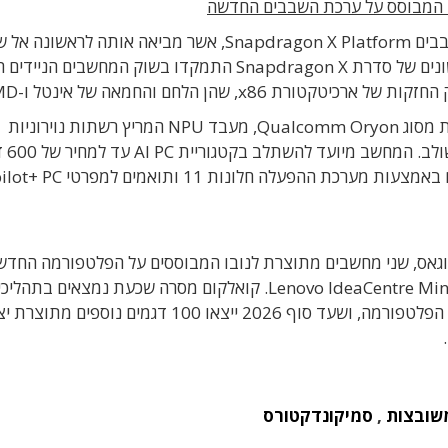
חברת קואלקום (Qualcomm) הכריזה על ערכת השבבים Snapdragon X Platform, אשר מביאה אותה לראשונה
המחשבים השולחניים, לאחר ששלושת הדורות הראשונים של סדרת Snapdragon X התמקדו בשוק המחשבים
x8, שהן הלחם והחמאה של אינטל ו-AMD.
הפלטפורמה החדשה כוללת מעבד CPU בעל 8 ליבות מסוג Qualcomm Oryon, מעבד NPU המריץ רשתות נוירוניות
בעוצמת עיבוד של 5TOPS
כרזה הוצגו בתערוכת CES 2025 בלאס וגאס, שני מחשבים מתוצרת לנובו המבוססים על הפלטפורמה החד
מחשב Lenovo ThinkCentre neo 50q ומחשב Lenovo IdeaCentre Mini x. קואלקום מסרה שכעת נמצאים
ופיתוח 60 דגמים של מחשבים חדשים המבוססים על הפלטפורמה, ושעד סוף 2026 ייצאו 100 דגמים נ
שובצות
,
סמיקונדקטורס