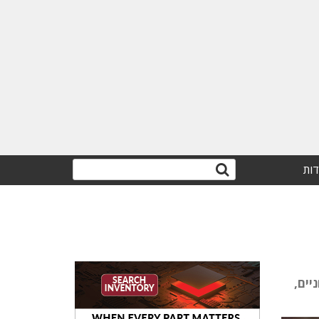
דות
לחניים,