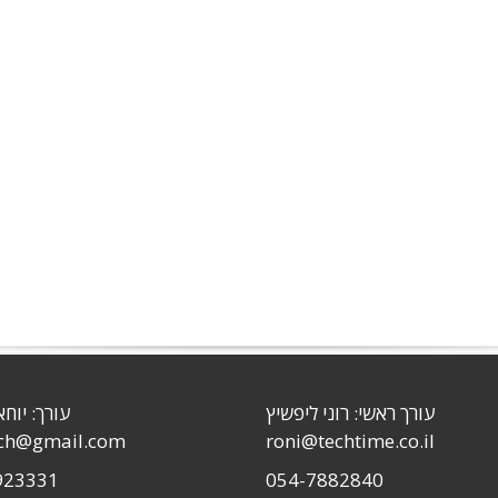
עורך ראשי: רוני ליפשיץ
עורך: יוחא
sch@gmail.com
roni@techtime.co.il
923331
054-7882840