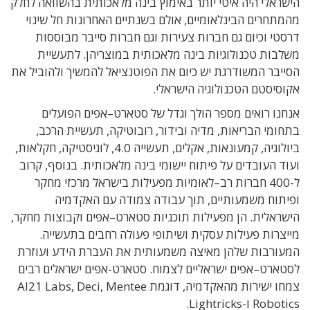
הישראלי היה איטי יותר באימוץ בינה מלאכותית בהשוואה לחלק
מהמתחרים הבינלאומיים
, אולם
בשנתיים האחרונות חל שינוי
דרסטי וכיום גם חברות צעירות
וגם חברות סייבר מבוססות
משלבות טכנולוגיות בינה מלאכותית במוצריהן
.
לתעשיית
הסייבר המשודרגת יש כיום את הפוטנציאל להמשיך ולהוביל את
אקוסיסטם הטכנולוגיה הישראלי
.
אנחנו רואים מספר הולך וגדל של סטארט
–
אפים הפועלים
בתחומי הבריאות
,
מדיה ובידור
,
רובוטיקה
,
תעשיית הרכב
,
ביולוגיה
,
קמעונאות
,
אקלים
,
תעשייה
4.0,
לוגיסטיקה
,
חקלאות
,
ועוד העובדים על פיתוח יישומי בינה מלאכותית
.
בנוסף
,
קרוב
ל
-400
חברות רב
–
לאומיות מפעילות בישראל מרכזי מחקר
ופיתוח משמעותיים
,
תוך עבודה צמודה עם האקדמיה
הישראלית
.
הן מפעילות תוכניות סטארט
–
אפים וקבוצות מחקר
,
מייצרות פעילות עסקית ושיתופי פעולה רחבים בתעשייה
.
המעורבות שלהן מאיצה משמעותית את העברת הידע ועוזרת
לסטארט
–
אפים ישראליים לצמוח
.
סטארט-אפים ישראלים רבים
צמחו ישירות מהאקדמיה, דוגמת AI21 Labs, Deci, Mentee
Robotics ו-Lightricks.