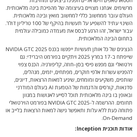
הסטארטאפים הישראליים הפגינו ביצועים ומחויבות
מרשימים
.
אנחנו מצויים בעיצומה של מהפיכת בינה מלאכותית.
העולם עובר ממחשוב כללי למחשוב מואץ ובינה מלאכותית
.
השינוי עתיד להשפיע על תעשיות בהיקף של
100
טריליון דולר
.
עבור ישראל
,
זהו הרגע לבסס את מעמדה כמובילה עולמית
בתחום הבינה המלאכותית
.
ה
נציגים של כל אותן תעשיות ייפגשו
בכנס
NVIDIA GTC 2025
שייפתח
ב
-17
במרץ
2025
ויתקיים בפורמט היברידי: גם
וירטואלי וגם מפגש פיסי בסן
–
חוזה
,
קליפורניה
. הכנס
צפוי
להפגיש עשרות אלפי חוקרים
,
מפתחים
,
יזמים
,
מנהלים
,
שותפים
,
משקיעים ומומחים
,
שיגיע למאות הרצאות
,
דיונים
,
סדנאות
,
קורסים והדגמות של
הטמעת
AI
בעולם המודרני
ובאופן בו בינה מלאכותית תוכל לסייע לאנושות במגוון
תחומים
.
ההרשמה ל
-NVIDIA GTC 2025
בפורמט הוירטואלי
פתוחה כעת ללא עלות ותאפשר גישה למאות הרצאות בלייב או
On-Demand.
אודות תוכנית Inception: