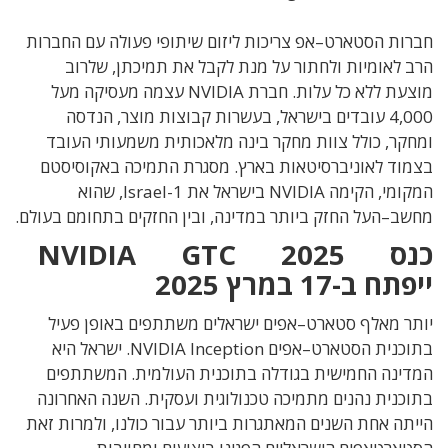
חברות הסטארט
–
אפ צריכות ליזום שיתופי פעולה עם החברות
הרב לאומיות ולחתור על מנת לקבל את תמיכתן
,
שלרוב
מוצעת ללא כל עלות
. חברת
NVIDIA
עצמה מעסיקה מעל
4,000
עובדים בישראל
,
בעשרות קבוצות מוצר
,
הנדסה
ומחקר
,
כולל צוות מחקר בינה מלאכותית משמעותי העובד
בצמוד לאוניברסיטאות בארץ
. מסגרת ה
תמיכה באקוסיסטם
המקומי
,
הקימה
NVIDIA
בישראל את
Israel-1, שהוא
מחשב
–
העל החזק ביותר במדינה
,
ובין החזקים בתחומם בעולם
.
כנס
NVIDIA GTC 2025
ייפתח
ב
-17
במרץ
2025
יותר מאלף סטארט
–
אפים ישראלים משתתפים באופן פעיל
בתוכנית הסטארט
–
אפים
NVIDIA Inception.
ישראל היא
המדינה החמישית בגודלה בתוכנית העולמית
.
המשתתפים
בתוכנית נהנים מתמיכה טכנולוגית ועסקית
.
השנה האחרונה
הייתה אחת השנים המאתגרות ביותר עבור כולנו
,
ולמרות זאת