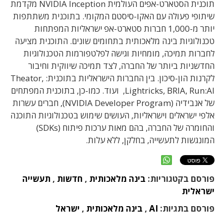
תוכנית הסטארט-אפים העולמית NVIDIA Inception מקדמת
שיתופי פעולה עם האקו-סיסטם המקומי. בתוכנית משתתפות
יותר מ-1,000 חברות סטארט-אפ ישראליות המפתחות
טכנולוגיות בינה מלאכותית בתחומים שונים. התוכנית מציעה
לחברות תמיכה, מומחיות וגישה לפלטפורמות הטכנולוגיות
החדשניות ביותר של החברה, לצד תמיכה שיווקית וחיבור
לקרנות הון-סיכון. בין החברות הישראליות בתוכנית: Theator,
Lightricks, BRIA, Run:AI, ועוד. כמו-כן, בתוכנית המפתחים
של אנבידיה (NVIDIA Developer Program), חברים עשרות
אלפי ישראלים וישראליות, העושים שימוש בטכנולוגיות התוכנה
והחומרה של החברה, בהם מאות ערכות פיתוח (SDKs)
המונגשות לתעשייה, בחלקן, ללא עלות.
פורסם בקטגוריות:
בינה מלאכותית
,
חדשות
,
תעשייה
ישראלית
פורסם בתגיות:
AI
,
בינה מלאכותית
,
ישראל