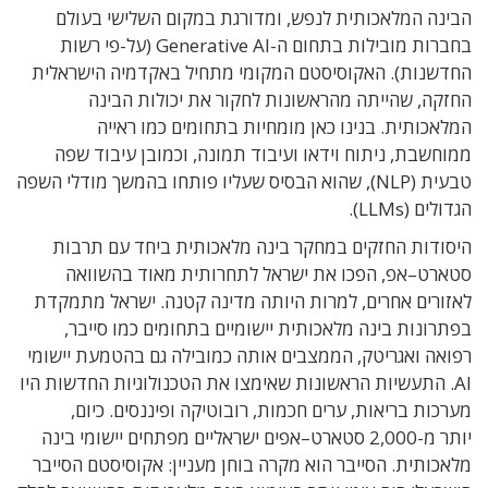
הבינה המלאכותית לנפש
,
ומדורגת במקום השלישי בעולם
בחברות מובילות בתחום ה
-Generative AI (
על-פי רשות
החדשנות
)
. ה
אקוסיסטם המקומי מתחיל באקדמיה הישראלית
החזקה
,
שהייתה מהראשונות לחקור את יכולות הבינה
המלאכותית
.
בנינו כאן מומחיות בתחומים כמו ראייה
ממוחשבת
,
ניתוח וידאו ועיבוד תמונה
,
וכמובן עיבוד שפה
טבעית
(
NLP), שהוא
הבסיס שעליו פותחו בהמשך מודלי השפה
הגדולים
(
LLMs)
.
היסודות החזקים במחקר בינה מלאכותית ביחד עם תרבות
סטארט
–
אפ
,
הפכו את ישראל לתחרותית מאוד בהשוואה
לאזורים אחרים
,
למרות היותה מדינה קטנה
.
ישראל מתמקדת
בפתרונות בינה מלאכותית יישומיים בתחומים כמו סייבר
,
רפואה ואגריטק
,
הממצבים אותה כמובילה
גם בהטמעת יישומי
AI
.
התעשיות הראשונות שאימצו את הטכנולוגיות החדשות היו
מערכות בריאות
,
ערים חכמות
,
רובוטיקה ופיננסים
.
כיום
,
יותר
מ
-2,000
סטארט
–
אפים ישראליים מפתחים יישומי בינה
מלאכותית
.
הסייבר הוא מקרה בוחן מעניין
:
אקוסיסטם הסייבר